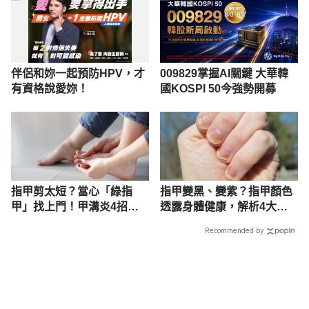
伴侶和妳一起預防HPV，才
009829掌握AI關鍵 大華韓
有資格說愛妳！
國KOSPI 50今強勢開募
指甲剪太短？當心「綠指
指甲變黑、變紫？指甲顏色
甲」找上門！甲溝炎4招保
透露身體健康，解析4大指
養法、症狀治療完整看
甲顏色
Recommended by
載入中