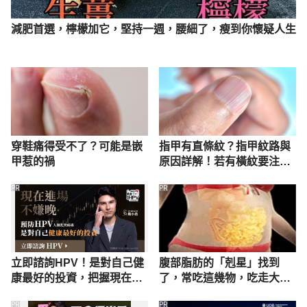
減肥首選，檸檬加它，堅持一週，腰細了，瘦到你懷疑人生
穿鞋痛得受不了？可能是嵌
指甲有直條紋？指甲紋路與
甲惹的禍
原因詳解！若有橫紋要注
意，恐患這些病！
PR
PR
立即諮詢HPV！是對自己健
腹部脂肪的「剋星」找到
康最好的投資，把握現在不
了，常吃這幾物，吃走大肚
嫌晚！
囊，瘦出小蠻腰
PR
PR