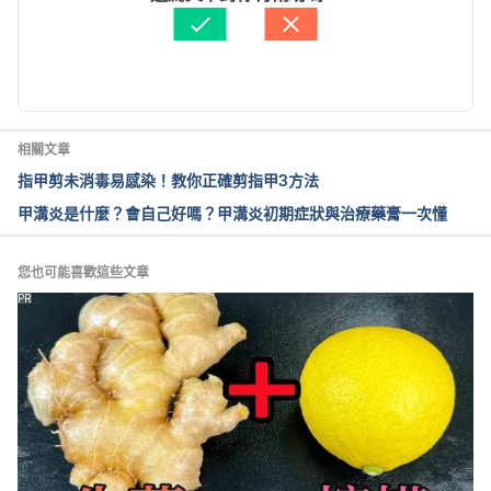
https://www.peacehealth.org/medical-
資料查核：
Hello 醫師
topics/id/sig256827
 Accessed October 7, 2022
由 
張凱安 Kyle Chang
 更新
6 Things Your Nails Say About Your 
Health（Ceveland Clinic）
https://health.clevelandclinic.org/6-things-your-
相關文章
nails-say-about-your-health/
 Accessed October 7, 
指甲剪未消毒易感染！教你正確剪指甲3方法
2022
甲溝炎是什麼？會自己好嗎？甲溝炎初期症狀與治療藥膏一次懂
Can Your Nails Show Signs of an Illness?
（Scripps）
您也可能喜歡這些文章
https://www.scripps.org/news_items/6820-can-
PR
your-nails-show-signs-of-an-illness
 Accessed 
October 7, 2022
指甲可以揭示令人驚訝的健康狀況（AARP）
https://chinese.aarp.org/news/what-your-nails-can-
tell-you/
 Accessed October 7, 2022