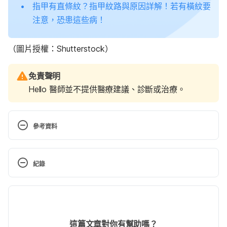
指甲有直條紋？指甲紋路與原因詳解！若有橫紋要
注意，恐患這些病！
（圖片授權：Shutterstock）
免責聲明
Hello 醫師並不提供醫療建議、診斷或治療。
參考資料
12 NAIL CHANGES A DERMATOLOGIST SHOULD 
EXAMINE（AAD）
紀錄
https://www.aad.org/public/everyday-care/nail-
care-secrets/basics/nail-changes-dermatologist-
現行版本
should-examine
 Accessed October 7, 2022
2026/05/14
Color Changes in Nails（Peacehealth）
文： 
張凱安 Kyle Chang
這篇文章對你有幫助嗎？