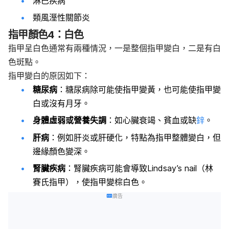
淋巴疾病
類風溼性關節炎
指甲顏色4：白色
指甲呈白色通常有兩種情況，一是整個指甲變白，二是有白
色斑點。
指甲變白的原因如下：
糖尿病
：糖尿病除可能使指甲變黃，也可能使指甲變
白或沒有月牙。
身體虛弱或營養失調
：如心臟衰竭、貧血或缺
鋅
。
肝病
：例如肝炎或肝硬化，特點為指甲整體變白，但
邊緣顏色變深。
腎臟疾病
：腎臟疾病可能會導致Lindsay’s nail（林
賽氏指甲），使指甲變棕白色。
廣告