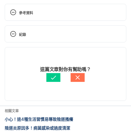
參考資料
Vaginal Douching: Helpful or Harmful?  
http://www.webmd.com/women/guide/vaginal-
紀錄
douching-helpful-or-harmful  Accessed August 28, 
2016.
現行版本
Douching fact sheet.  
2020/05/11
http://womenshealth.gov/publications/our-
文： 
Claire Wei
這篇文章對你有幫助嗎？
publications/fact-sheet/douching.html  Accessed 
醫學審稿：
賴建翰醫師
August 28, 2016.
Vaginal Douche (Douching).  
http://www.medicinenet.com/vaginal_douche_douc
hing/article.htm
  Accessed August 28, 2016.
相關文章
小心！這4種生活習慣易導致陰道搔癢
陰道炎原因多！病菌感染或過度清潔