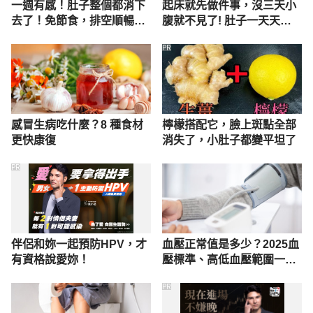
一週有感！肚子整個都消下
起床就先做件事，沒三天小
去了！免節食，排空順暢就
腹就不見了! 肚子一天天變
夠
小！
PR
感冒生病吃什麼？8 種食材
檸檬搭配它，臉上斑點全部
更快康復
消失了，小肚子都變平坦了
PR
伴侶和妳一起預防HPV，才
血壓正常值是多少？2025血
有資格說愛妳！
壓標準、高低血壓範圍一次
懂
PR