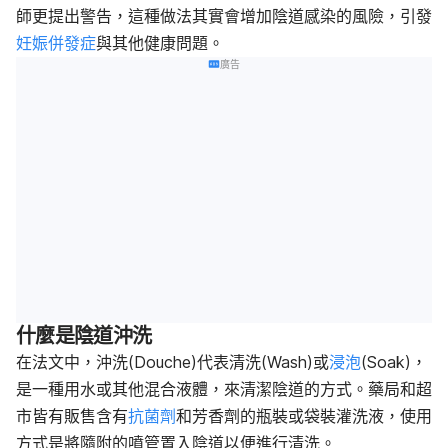
師更提出警告，這種做法其實會增加陰道感染的風險，引發
妊娠
併發症
與其他健康問題。
廣告
什麼是陰道沖洗
在法文中，沖洗
(Douche)
代表清洗
(Wash)或
浸泡
(Soak)
，
是一種用水或其他混合液體，來清潔陰道的方式。藥局和超
市皆有販售含有
抗菌劑
和芳香劑的瓶裝或袋裝灌洗液
，使用
方式是將隨附的噴管置入陰道以便進行清洗。