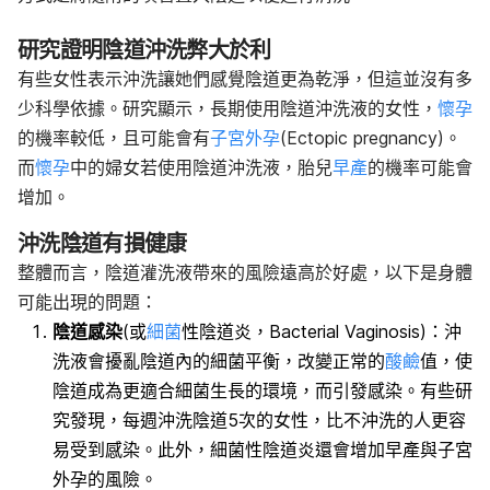
研究證明陰道沖洗弊大於利
有些女性表示沖洗讓她們感覺陰道更為乾淨，但這並沒有多
少科學依據。
研究顯示，長期使用陰道沖洗液的女性，
懷孕
的機率較低，且可能會有
子宮外孕
(Ectopic pregnancy)
。
而
懷孕
中的婦女若使用陰道沖洗液，胎兒
早產
的機率可能會
增加。
沖洗陰道有損健康
整體而言，陰道灌洗液帶來的風險遠高於好處，以下是身體
可能出現的問題：
陰道感染
(或
細菌
性陰道炎，
Bacterial Vaginosis
)
：沖
洗液會擾亂陰道內的細菌平衡，改變正常的
酸鹼
值
，使
陰道成為更適合細菌生長的環境，而引發感染。有些研
究發現，每週沖洗陰道5次的女性，比不沖洗的人更容
易受到感染。此外，細菌性陰道炎還會增加早產與子宮
外孕的風險。