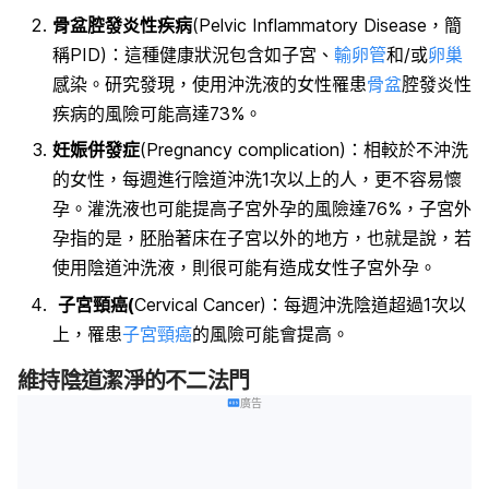
骨盆腔發炎性疾病
(
Pelvic Inflammatory Disease
，簡
稱
PID
)
：這種健康狀況包含如子宮、
輸卵管
和
/
或
卵巢
感染。研究發現，使用沖洗液的女性罹患
骨盆
腔發炎性
疾病的風險可能高達
73%
。
妊娠併發症
(Pregnancy complication)
：相較於不沖洗
的女性，每週進行陰道沖洗
1
次以上的人，更不容易懷
孕。灌洗液也可能提高子宮外孕
的風險達
76%
，子宮外
孕
指的是，胚胎著床在子宮以外的地方
，也就是說，
若
使用陰道沖洗液，則很可能有造成女性
子宮外孕
。
子宮頸癌
(
Cervical Cancer)
：每週沖洗陰道超過
1
次以
上，罹患
子宮頸癌
的風險可能會提高。
維持陰道潔淨的不二法門
廣告