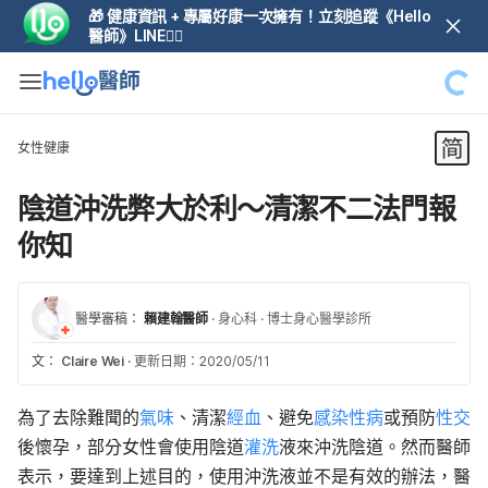
🎁 健康資訊 + 專屬好康一次擁有！立刻追蹤《Hello
醫師》LINE👆🏼
女性健康
陰道沖洗弊大於利～清潔不二法門報
你知
醫學審稿：
賴建翰醫師
·
身心科
·
博士身心醫學診所
文：
Claire Wei
·
更新日期：2020/05/11
為了
去除難聞的
氣味
、清潔
經血
、避免
感染
性病
或預防
性交
後懷孕，部分女性會使用陰道
灌洗
液來沖洗陰道。
然而醫師
表示，要達到上述目的，使用沖洗液並不是有效的辦法，醫