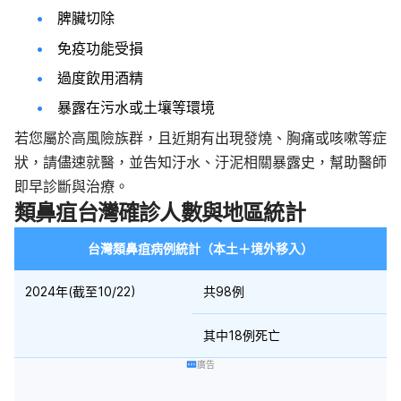
脾臟切除
免疫功能受損
過度飲用酒精
暴露在污水或土壤等環境
若您屬於高風險族群，且近期有出現發燒、胸痛或咳嗽等症
狀，請儘速就醫，並告知汙水、汙泥相關暴露史，幫助醫師
即早診斷與治療。
類鼻疽台灣確診人數與地區統計
台灣類鼻疽病例統計（本土＋境外移入）
2024年
(截至10/22)
共98例
其中18例死亡
廣告