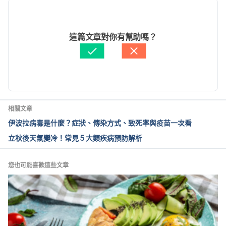
106年類鼻疽核心教材（衛生福利部疾病管制署）
2024/10/22
https://www.cdc.gov.tw/File/Get/9K3XiuIlibgG5Ls0
文： 
黃欣妍
這篇文章對你有幫助嗎？
pwoNxQ
.Accessed August 19, 2024.
資料查核：
Hello 醫師
由 
黃欣妍
 更新
人畜共通傳染病臨床指引第三版（衛生福利部疾病管
制署）
https://www.cdc.gov.tw/File/Get/bWIaAU32ND94y
4gEI_hylA
.Accessed August 19, 2024.
相關文章
伊波拉病毒是什麼？症狀、傳染方式、致死率與疫苗一次看
國內類鼻疽疫情五年同期最高，提醒高風險族群如有
立秋後天氣變冷！常見５大類疾病預防解析
相關症狀請速就醫並告知相關暴露史；並籲請醫師提
高警覺，即時通報與診治（衛生福利部疾病管制署）
https://www.cdc.gov.tw/Bulletin/Detail/qwVHHPGV
您也可能喜歡這些文章
87FgYmburMdD5A?typeid=9
.Accessed August 19, 
2024.
類鼻疽之照護（臺北榮總護理部健康e點通）
https://ihealth.vghtpe.gov.tw/media/958.Accessed 