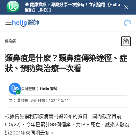
🎁 健康資訊 + 專屬好康一次擁有！立刻追蹤《Hello
醫師》LINE👆🏼
傳染病
類鼻疽是什麼？類鼻疽傳染途徑、症
狀、預防與治療一次看
資料查核：
Hello 醫師
文：
黃欣妍
·
更新日期：2024/10/22
根據衛生福利部疾病管制署公布的資料，國內截至目前
(10/22)，今年已累計98例個案，共18人死亡，感染人數為
近2001年來同期最多。