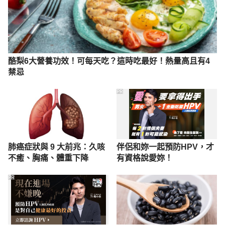
August 19, 2024.
酪梨6大營養功效！可每天吃？這時吃最好！熱量高且有4
禁忌
PR
肺癌症狀與 9 大前兆：久咳
伴侶和妳一起預防HPV，才
不癒、胸痛、體重下降
有資格說愛妳！
PR