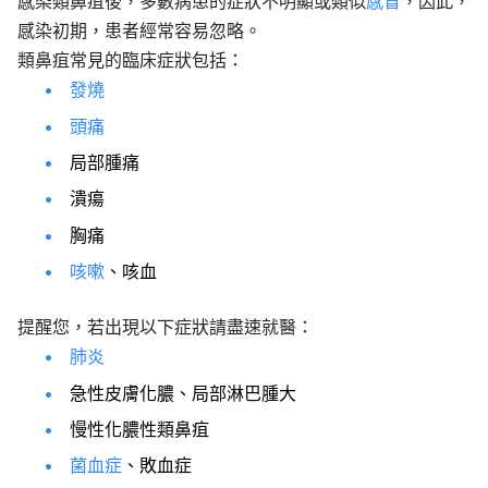
感染類鼻疽後，多數病患的症狀不明顯或類似
感冒
，因此，
感染初期，患者經常容易忽略。
類鼻疽常見的臨床症狀包括：
發燒
頭痛
局部腫痛
潰瘍
胸痛
咳嗽
、咳血
提醒您，若出現以下症狀請盡速就醫：
肺炎
急性皮膚化膿、局部淋巴腫大
慢性化膿性類鼻疽
菌血症
、敗血症