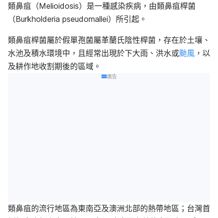
類鼻疽（Melioidosis）是一種感染疾病，由類鼻疽桿菌
（Burkholderia pseudomallei）所引起。
類鼻疽桿菌屬於假單孢菌屬革蘭氏陰性桿菌，存在於土壤、
水池及積水環境中，且經常出現於下大雨、洪水或
颱風
，以
及耕作地收割期後的區域。
廣告
類鼻疽的流行地區為東南亞及澳洲北部的熱帶地區；台灣首