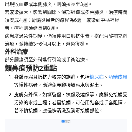
出現敗血症或單側肺炎，則須拉長至3週。
若感染擴大，影響到關節、深部組織或多葉肺炎，治療時間
須變成4週；骨髓炎患者的療程為6週，感染到中樞神經
者，療程則須延長到8週。
病患度過急性期後，仍須使用口服抗生素，搭配葉酸補充劑
治療，並持續3~6個月以上，避免復發。
外科治療
部分膿瘍須至外科進行引流或手術治療。
類鼻疽預防2重點
身體虛弱且抵抗力較差的族群，包括
糖尿病
、
酒精成癮
等慢性病者，應避免赤腳接觸污水與泥土。
皮膚有外傷，如撕裂傷、擦傷及燒傷等，應避免接觸受
污染的水或土壤；若需接觸，可使用鞋套或手套阻隔，
若不慎接觸，應儘快清洗及消毒接觸部位。
廣告