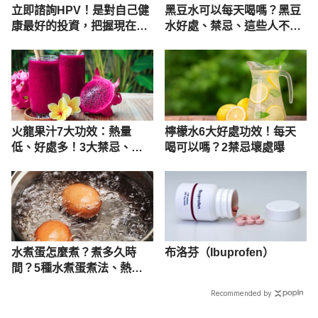
立即諮詢HPV！是對自己健
黑豆水可以每天喝嗎？黑豆
康最好的投資，把握現在不
水好處、禁忌、這些人不適
嫌晚！
合喝
火龍果汁7大功效：熱量
檸檬水6大好處功效！每天
低、好處多！3大禁忌、副
喝可以嗎？2禁忌壞處曝
作用必看
水煮蛋怎麼煮？煮多久時
布洛芬（Ibuprofen）
間？5種水煮蛋煮法、熱量
營養完整看
Recommended by