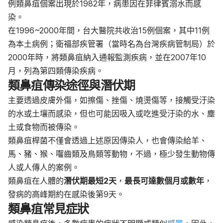
例類鼻疽個案出現於1982年，病患因在菲律賓溺水而感
染。
在1996~2000年間，台大醫院共收治15例個案，其中11例
為本土病例；衛福部疾管署（當時名為台灣疾病管制局）於
2000年時，將類鼻疽納入通報監測疾病，並在2007年10
月，列為第四類傳染疾病。
類鼻疽傳染途徑與潛伏期
主要透過皮膚外傷，如擦傷、挫傷、燒燙傷等，接觸受汙染
的水或土壤而感染，但也可能因吸入或吃進受汙染的水、塵
土或食物而被傳染。
類鼻疽桿菌不僅會透過上述原因傳染人，也會傳染給羊、
馬、豬、猴、囓齒類及鳥類等動物，不過，極少發生動物傳
人或人傳人的案例。
類鼻疽在人體的
潛伏期最短2天
，
最長可達數個月或數年
，
發病的高峰期約在感染後第9天。
類鼻疽常見症狀