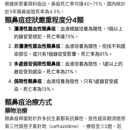
根據疾管署資料指出，鼻疽死亡率可達40~75%，國內統計
近5年類鼻疽致死率為4.5%。
類鼻疽症狀嚴重程度分4類
瀰漫性菌血性類鼻疽
：血液細菌培養為陽性，1個以上
的器官受侵犯，死亡率達75%。
非瀰漫性菌血性類鼻疽
：血液培養為陽性，但找不到感
染部位，或只有1個器官受影響，死亡率為61%。
多處器官侷限性類鼻疽
：血液培養為陰性，1處以上的
器官受到感染，死亡率為21%。
侷限性類鼻疽
：血液培養為陰性，只有1處器官受感
染，死亡率為13%。
類鼻疽治療方式
藥物治療
類鼻疽桿菌對於許多抗生素都有抗藥性，急性感染期須使用
第三代頭孢子素針劑（ceftazidiime），療程至少2週，若