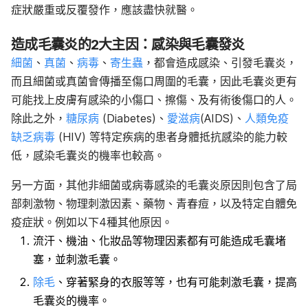
症狀嚴重或反覆發作，應該盡快就醫。
造成毛囊炎的2大主因：感染與毛囊發炎
細菌
、
真菌
、
病毒
、
寄生蟲
，都會造成感染、引發毛囊炎，
而且細菌或真菌會傳播至傷口周圍的毛囊，因此毛囊炎更有
可能找上皮膚有感染的小傷口、擦傷、及有術後傷口的人。
除此之外，
糖尿病
(Diabetes)、
愛滋病
(AIDS)、
人類免疫
缺乏病毒
(
HIV) 等特定疾病的患者身體抵抗感染的能力較
低，感染毛囊炎的機率也較高。
另一方面，其他非細菌或病毒感染的毛囊炎原因則包含了局
部刺激物、物理刺激因素、藥物、青春痘，以及特定自體免
疫症狀。例如以下4種其他原因。
流汗、機油、化妝品等物理因素都有可能造成毛囊堵
塞，並刺激毛囊。
除毛
、穿著緊身的衣服等等，也有可能刺激毛囊，提高
毛囊炎的機率。