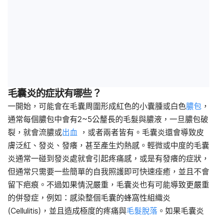
毛囊炎的症狀有哪些？
一開始，可能會在毛囊周圍形成紅色的小囊腫或白色
膿包
，
通常每個膿包中會有2~5公釐長的毛髮與膿液，一旦膿包破
裂，就會流膿或
出血
，或者兩者皆有。毛囊炎還會導致皮
膚泛紅、發炎、發癢，甚至產生灼熱感。輕微或中度的毛囊
炎通常一碰到發炎處就會引起疼痛感，或是有發癢的症狀，
但通常只需要一些簡單的自我照護即可快速痊癒，並且不會
留下疤痕。不過如果情況嚴重，毛囊炎也有可能導致更嚴重
的併發症，例如：感染整個毛囊的蜂窩性組織炎
(Cellulitis)，並且造成極度的疼痛與
毛髮脫落
。如果毛囊炎