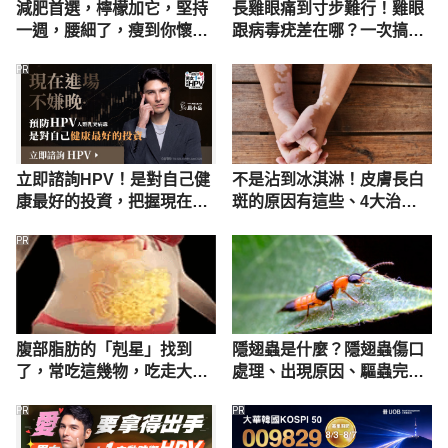
減肥首選，檸檬加它，堅持
長雞眼痛到寸步難行！雞眼
一週，腰細了，瘦到你懷疑
跟病毒疣差在哪？一次搞懂
人生
長雞眼原因、治療方法
PR
立即諮詢HPV！是對自己健
不是沾到冰淇淋！皮膚長白
康最好的投資，把握現在不
斑的原因有這些、4大治療
嫌晚！
方法改善白斑困擾
PR
腹部脂肪的「剋星」找到
隱翅蟲是什麼？隱翅蟲傷口
了，常吃這幾物，吃走大肚
處理、出現原因、驅蟲完整
囊，瘦出小蠻腰
懶人包
PR
PR