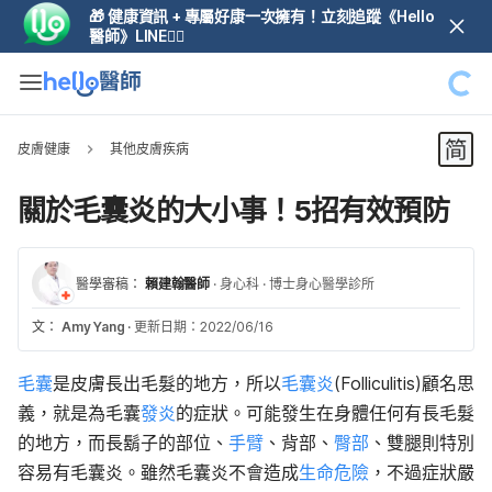
🎁 健康資訊 + 專屬好康一次擁有！立刻追蹤《Hello
醫師》LINE👆🏼
皮膚健康
其他皮膚疾病
關於毛囊炎的大小事！5招有效預防
醫學審稿：
賴建翰醫師
·
身心科
·
博士身心醫學診所
文：
Amy Yang
·
更新日期：2022/06/16
毛囊
是皮膚長出毛髮的地方，所以
毛囊炎
(Folliculitis)顧名思
義，就是為毛囊
發炎
的症狀。可能發生在身體任何有長毛髮
的地方，而長鬍子的部位、
手臂
、背部、
臀部
、雙腿則特別
容易有毛囊炎。雖然毛囊炎不會造成
生命危險
，不過症狀嚴