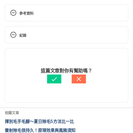
參考資料
http://www.emedicinehealth.com/folliculitis/article_e
m.htm#what_causes_folliculitis. Accessed January 
紀錄
9, 2017.
現行版本
Folliculitis – topic overview. 
http://www.webmd.com/skin-problems-and-
2022/06/16
treatments/tc/folliculitis-topic-overview#1. 
文： 
Amy Yang
這篇文章對你有幫助嗎？
Accessed January 9, 2017.
醫學審稿：
賴建翰醫師
由 
Dylan Tang
 更新
Folliculitis – symptoms. 
http://www.mayoclinic.org/diseases-
conditions/folliculitis/basics/symptoms/con-
20025909. Accessed January 9, 2017.
相關文章
揮別毛手毛腳～夏日除毛5方法比一比
Folliculitis. https://www.skinsight.com/skin-
雷射除毛很持久！原理效果與風險須知
conditions/adult/folliculitis. Accessed January 9, 