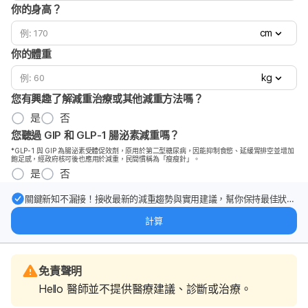
你的身高？
cm
你的體重
kg
您有興趣了解減重治療或其他減重方法嗎？
是
否
您聽過 GIP 和 GLP-1 腸泌素減重嗎？
*GLP-1 與 GIP 為腸泌素受體促效劑，原用於第二型糖尿病，因能抑制食慾、延緩胃排空並增加
飽足感，經政府核可後也應用於減重，民間慣稱為「瘦瘦針」。
是
否
關鍵新知不漏接！接收最新的減重趨勢與實用建議，幫你保持最佳狀
態。
計算
免責聲明
Hello 醫師並不提供醫療建議、診斷或治療。