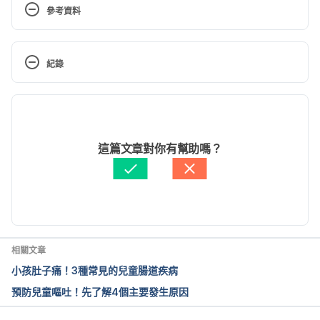
參考資料
Slapped cheek syndrome. 
http://www.nhs.uk/conditions/slapped-cheek-
紀錄
syndrome/Pages/Introduction.aspx. Accessed July 
10, 2017
現行版本
Slapped cheek syndrome: Picture, symptoms, 
2026/02/03
diagnosis and treatment. 
文： 
W.R. Su
這篇文章對你有幫助嗎？
http://www.webmd.boots.com/children/guide/slapp
醫學審稿：
賴建翰醫師
ed-cheek-syndrome. Accessed July 10, 2017
由 
張如青
 更新
傳染性紅斑症（馬偕醫院）
https://wwwv.tsgh.ndmctsgh.edu.tw/unit/10007/12
417 Accessed Dec 12, 2024
相關文章
小孩肚子痛！3種常見的兒童腸道疾病
傳染性紅斑症（衛福部疾管署）
預防兒童嘔吐！先了解4個主要發生原因
https://www.cdc.gov.tw/File/Get/kGV7UQZQZVDw
6jL9XfOAHQ Accessed Dec 12, 2024