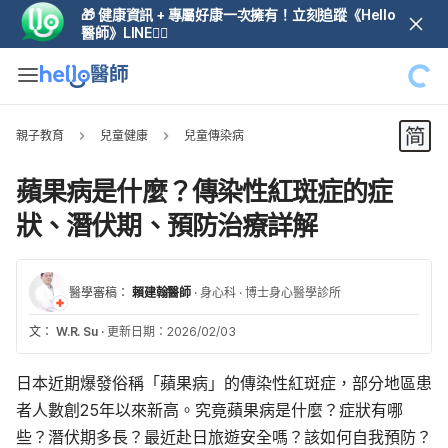
🎁 健康資訊 + 專屬好康一次擁有！立刻追蹤《Hello
醫師》LINE👆🏼
親子教育
兒童健康
兒童傳染病
蘋果病是什麼？傳染性紅斑症的症
狀、潛伏期、預防治療詳解
醫學審稿：
賴建翰醫師
·
身心科
·
博士身心醫學診所
文：
W.R. Su
·
更新日期：2026/02/03
日本近期爆發俗稱「蘋果病」的傳染性紅斑症，部分地區患
者人數創25年以來新高。究竟蘋果病是什麼？症狀有哪
些？潛伏期多長？最近赴日旅遊安全嗎？該如何自我預防？