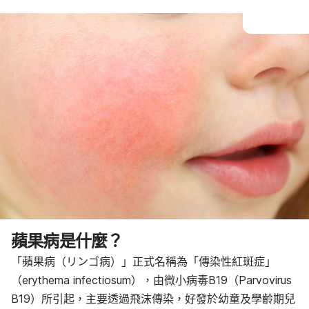
蘋果病是什麼？
「蘋果病（リンゴ病）」正式名稱為「傳染性紅斑症」
（erythema infectiosum），由微小病毒B19（Parvovirus
B19）所引起，主要透過飛沫傳染，好發於幼童及學齡期兒