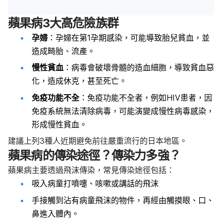
蘋果病3大高危險族群
孕婦
：孕婦在第1孕期感染，可能導致胎兒貧血，並
造成畸胎、流產。
慢性貧血
：病毒會破壞骨髓的造血細胞，導致貧血惡
化，造成休克，甚至死亡。
免疫功能不全
：免疫功能不全者，例如HIV患者，因
免疫系統無法清除病毒，可能演變成慢性病毒感染，
形成慢性貧血。
建議上列3種人近期避免前往嚴重流行的日本地區。
蘋果病的傳染途徑？傳染力多強？
蘋果病主要透過飛沫傳染，常見傳染途徑包括：
吸入病童打噴嚏、咳嗽或講話的飛沫
手接觸到沾有病童飛沫的物件，再經由觸摸眼、口、
鼻進入體內。