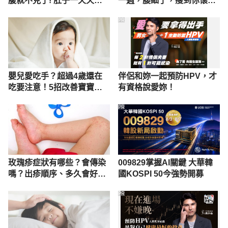
腹就不見了! 肚子一天天變
一週，腰細了，瘦到你懷疑
小！
人生
PR
嬰兒愛吃手？超過4歲還在
伴侶和妳一起預防HPV，才
吃要注意！5招改善寶寶吃
有資格說愛妳！
手手
PR
玫瑰疹症狀有哪些？會傳染
009829掌握AI關鍵 大華韓
嗎？出疹順序、多久會好與
國KOSPI 50今強勢開募
照護解析
PR