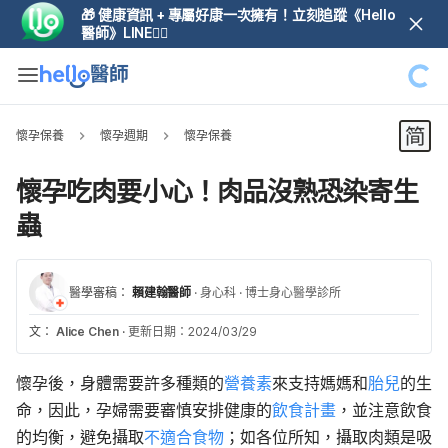
🎁 健康資訊 + 專屬好康一次擁有！立刻追蹤《Hello
醫師》LINE👆🏼
懷孕保養
懷孕週期
懷孕保養
懷孕吃肉要小心！肉品沒熟恐染寄生
蟲
醫學審稿：
賴建翰醫師
·
身心科
·
博士身心醫學診所
文：
Alice Chen
·
更新日期：2024/03/29
懷孕後，身體需要許多種類的
營養素
來支持媽媽和
胎兒
的生
命，因此，孕婦需要審慎安排健康的
飲食計畫
，並注意飲食
的均衡，避免攝取
不適合食物
；如各位所知，攝取肉類是吸