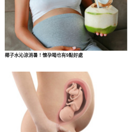
椰子水沁涼消暑！懷孕喝也有9點好處