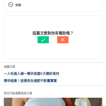
https://www.babycenter.com/0_is-it-safe-to-eat-
紀錄
meat-while-pregnant_10415140.bc
 Accessed June 
09, 2017
現行版本
2024/03/29
文： 
Alice Chen
這篇文章對你有幫助嗎？
醫學審稿：
賴建翰醫師
由 
周士閔
 更新
相關文章
一人吃兩人補～懷孕首選6大類好食材
懷孕過重！這樣安全減肥不影響寶寶
您也可能喜歡這些文章