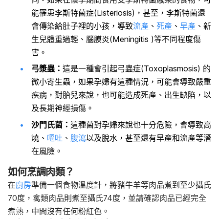
能罹患李斯特菌症(Listeriosis)，甚至，李斯特菌還
會傳染給肚子裡的小孩，導致
流產
、
死產
、
早產
、新
生兒體重過輕、腦膜炎(Meningitis )等不同程度傷
害。
弓漿蟲：
這是一種會引起弓蟲症(Toxoplasmosis) 的
微小寄生蟲，如果孕婦有這種情況，可能會導致嚴重
疾病，對胎兒來說，也可能造成死產、出生缺陷，以
及長期神經損傷。
沙門氏菌：
這種菌對孕婦來說也十分危險，會導致高
燒、
嘔吐
、
腹瀉
以及脫水，甚至還有早產和流產等潛
在風險。
如何烹調肉類？
在
廚房
準備一個食物溫度計，將豬牛羊等肉品煮到至少攝氏
70度，禽類肉品則煮至攝氏74度，並請確認肉品已經完全
煮熟，中間沒有任何粉紅色。