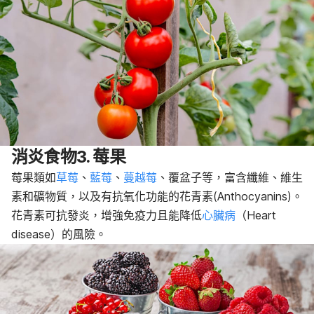
消炎食物3. 莓果
莓果類如
草莓
、
藍莓
、
蔓越莓
、覆盆子等，富含纖維、維生
素和礦物質，以及有抗氧化功能的花青素(Anthocyanins)。
花青素可抗發炎，增強免疫力且能降低
心臟病
（Heart
disease）的風險。