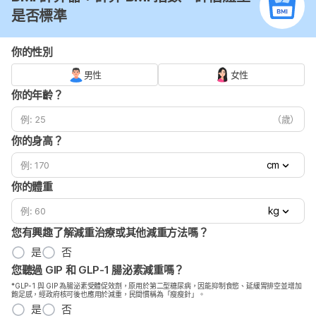
是否標準
你的性別
男性
女性
你的年齡？
（歲）
你的身高？
cm
你的體重
kg
您有興趣了解減重治療或其他減重方法嗎？
是
否
您聽過 GIP 和 GLP-1 腸泌素減重嗎？
*GLP-1 與 GIP 為腸泌素受體促效劑，原用於第二型糖尿病，因能抑制食慾、延緩胃排空並增加
飽足感，經政府核可後也應用於減重，民間慣稱為「瘦瘦針」。
是
否