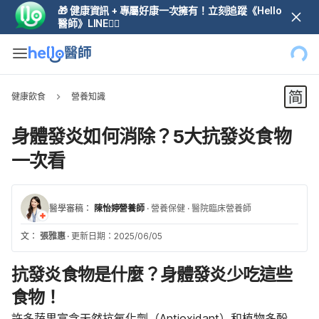
🎁 健康資訊 + 專屬好康一次擁有！立刻追蹤《Hello
醫師》LINE👆🏼
健康飲食
營養知識
身體發炎如何消除？5大抗發炎食物
一次看
醫學審稿：
陳怡婷營養師
·
營養保健
·
醫院臨床營養師
文：
張雅惠
·
更新日期：2025/06/05
抗發炎食物是什麼？身體發炎少吃這些
食物！
許多蔬果富含天然抗氧化劑（Antioxidant）和植物多酚