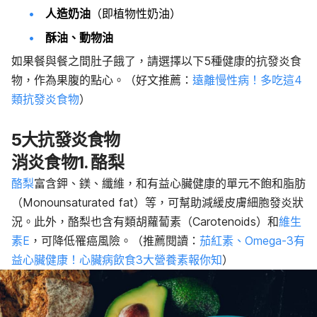
人造奶油
（即植物性奶油）
酥油、動物油
如果餐與餐之間肚子餓了，請選擇以下5種健康的抗發炎食
物，作為果腹的點心。（好文推薦：
遠離慢性病！多吃這4
類抗發炎食物
）
5大抗發炎食物
消炎食物1. 酪梨
酪梨
富含鉀、鎂、纖維，和有益心臟健康的單元不飽和脂肪
（Monounsaturated fat）等，可幫助減緩皮膚細胞發炎狀
況。此外，酪梨也含有類胡蘿蔔素（Carotenoids）和
維生
素E
，可降低罹癌風險。（推薦閱讀：
茄紅素、Omega-3有
益心臟健康！心臟病飲食3大營養素報你知
）