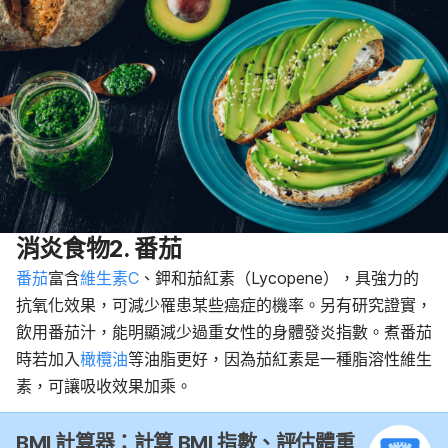
消炎食物2. 番茄
番茄
富含
維生素C
、鉀和茄紅素（Lycopene），具強力的
抗氧化效果，可減少罹患某些癌症的機率。另有研究證實，
飲用番茄汁，能明顯減少過重女性的身體發炎指數。煮番茄
時若加入
橄欖油
等油脂更好，因為茄紅素是一種脂溶性維生
素，可讓吸收效果加乘。
BMI 計算器：計算 BMI 指數、評估體重