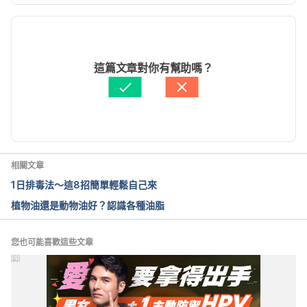
現行版本
Foods that fight inflammation. 
https://www.health.harvard.edu/staying-
2025/06/05
healthy/foods-that-fight-inflammation
文： 
張雅惠
這篇文章對你有幫助嗎？
醫學審稿：
陳怡婷營養師
由 
周士閔
 更新
相關文章
1日排毒法～這8招簡單輕鬆自己來
植物油還是動物油好？認識各種油脂
您也可能喜歡這些文章
PR