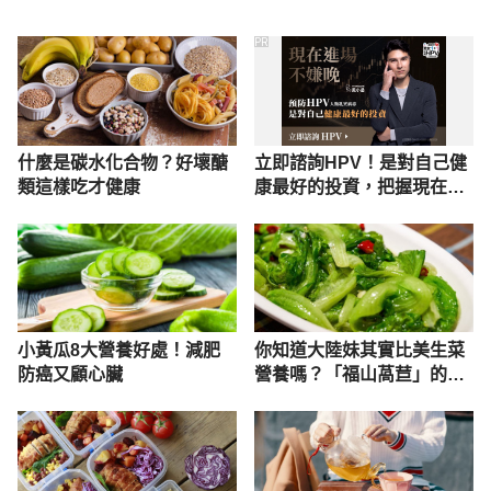
PR
什麼是碳水化合物？好壞醣
立即諮詢HPV！是對自己健
類這樣吃才健康
康最好的投資，把握現在不
嫌晚！
小黃瓜8大營養好處！減肥
你知道大陸妹其實比美生菜
防癌又顧心臟
營養嗎？「福山萵苣」的營
養及功效