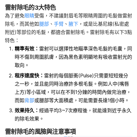
雷射除毛的3大特色
為了避免
眼睛
受傷，不建議對眉毛等眼睛周圍的毛髮做雷射
除毛，而其他如
腿部
、
手臂
、
腋下
，或是比基尼線(私密處
附近)等部位的毛髮，都適合雷射除毛。雷射除毛有以下3點
特色：
精準有效：
雷射可以選擇性地瞄準深色毛髮的毛囊，同
時不傷到周圍肌膚，因為黑色素明顯地有吸收雷射光的
取向。
程序速度快：
雷射的每個脈衝(Pulse)只需要短短幾分
之一秒，並且能同時治療許多根毛髮。例如人中(嘴唇
上方)等小區域，可以在不到1分鐘的時間內做完治療，
而如
背部
或腿部等大面積處，可能需要長達1個小時。
效果持久：
經過平均3~7次療程後，就能達到近乎永久
的除毛效果。
雷射除毛的風險與注意事項