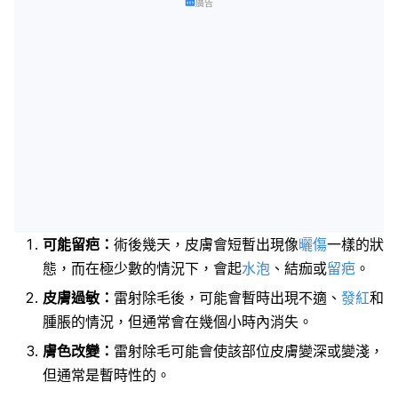
廣告
可能留疤：
術後幾天，皮膚會短暫出現像
曬傷
一樣的狀
態，而在極少數的情況下，會起
水泡
、結痂或
留疤
。
皮膚過敏：
雷射除毛後，可能會暫時出現不適、
發紅
和
腫脹的情況，但通常會在幾個小時內消失。
膚色改變：
雷射除毛可能會使該部位皮膚變深或變淺，
但通常是暫時性的。