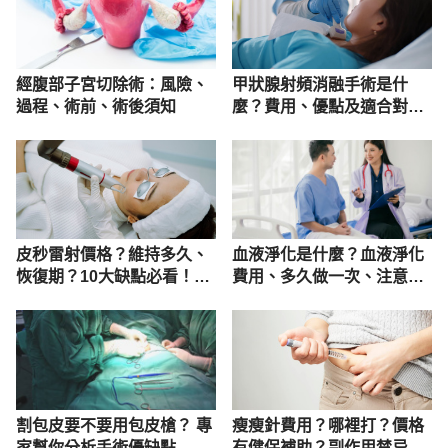
經腹部子宮切除術：風險、
甲狀腺射頻消融手術是什
過程、術前、術後須知
麼？費用、優點及適合對象
一次看
皮秒雷射價格？維持多久、
血液淨化是什麼？血液淨化
恢復期？10大缺點必看！5
費用、多久做一次、注意事
大功效
項詳解
割包皮要不要用包皮槍？ 專
瘦瘦針費用？哪裡打？價格
家幫你分析手術優缺點
有健保補助？副作用禁忌一