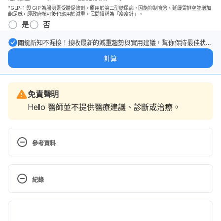
*GLP-1 與 GIP 為腸泌素受體促效劑，原用於第二型糖尿病，因能抑制食慾、延緩胃排空並增加
飽足感，經政府核可後也應用於減重，民間慣稱為「瘦瘦針」。
是
否
關鍵新知不漏接！接收最新的減重趨勢與實用建議，幫你保持最佳狀
態。
計算
免責聲明
Hello 醫師並不提供醫療建議、診斷或治療。
參考資料
Laser Hair Removal. 
https://www.webmd.com/beauty/laser-hair-
紀錄
removal#1
現行版本
Laser hair removal. 
https://www.mayoclinic.org/tests-procedures/laser-
2022/06/14