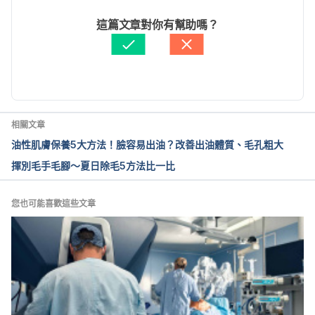
hair-removal/about/pac-20394555
文： 
張雅惠
這篇文章對你有幫助嗎？
醫學審稿：
賴建翰醫師
由 
Jane Lee
 更新
相關文章
油性肌膚保養5大方法！臉容易出油？改善出油體質、毛孔粗大
揮別毛手毛腳～夏日除毛5方法比一比
您也可能喜歡這些文章