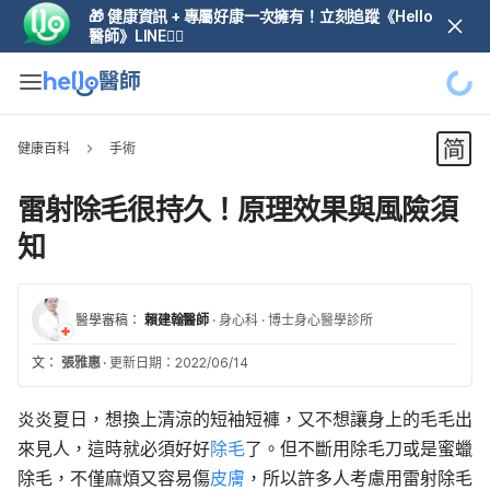
🎁 健康資訊 + 專屬好康一次擁有！立刻追蹤《Hello
醫師》LINE👆🏼
健康百科
手術
雷射除毛很持久！原理效果與風險須
知
醫學審稿：
賴建翰醫師
·
身心科
·
博士身心醫學診所
文：
張雅惠
·
更新日期：2022/06/14
炎炎夏日，想換上清涼的短袖短褲，又不想讓身上的毛毛出
來見人，這時就必須好好
除毛
了。但不斷用除毛刀或是蜜蠟
除毛，不僅麻煩又容易傷
皮膚
，所以許多人考慮用雷射除毛