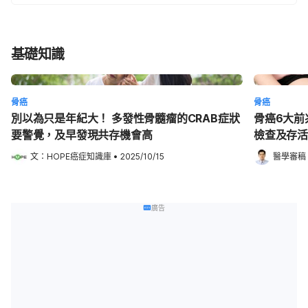
基礎知識
骨癌
骨癌
別以為只是年紀大！ 多發性骨髓瘤的CRAB症狀
骨癌6大前
要警覺，及早發現共存機會高
檢查及存活
文：
HOPE癌症知識庫
•
2025/10/15
醫學審稿
廣告