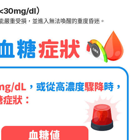
0mg/dl）
能嚴重受損，並進入無法喚醒的重度昏迷。