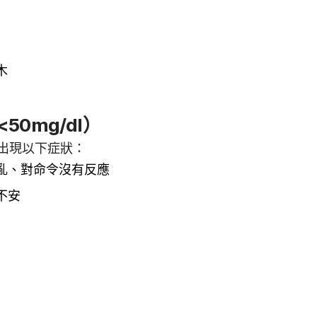
木
0mg/dl）
出現以下症狀：
亂、對命令沒有反應
不安