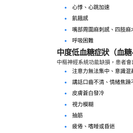
心悸、心跳加速
飢餓感
嘴部周圍麻刺感、四肢麻
呼吸困難
中度低血糖症狀（血糖<5
中樞神經系統功能缺損，患者會
注意力無法集中、意識混
講話口齒不清、情緒焦躁
皮膚蒼白發冷
視力模糊
抽筋
疲倦、嗜睡或昏迷