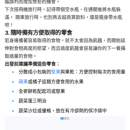
腦誤判而增加食慾的機會。
下次搭飛機旅行時，記得帶個空水瓶，在通關後將水瓶裝
滿。 開車旅行時，也別再去超商買飲料，還是隨身帶水瓶
吧！
3. 隨時備有方便取得的零食
若身邊備著容易取得的食物，就不太會因為飢餓，而開始延
伸對食物高度的慾望，而且過度飢餓會容易讓你的下一餐攝
取過量的食物。
出發前建議準備這些零食：
分散成小包裝的
堅果
與果乾：方便控制每次的食用量
蘋果
或橘子這類方便食用的水果
全麥餅乾配起司或堅果
蔬菜蛋三明治
蔬菜沙拉或優格，放在有冷卻劑的保冷袋中
廣告