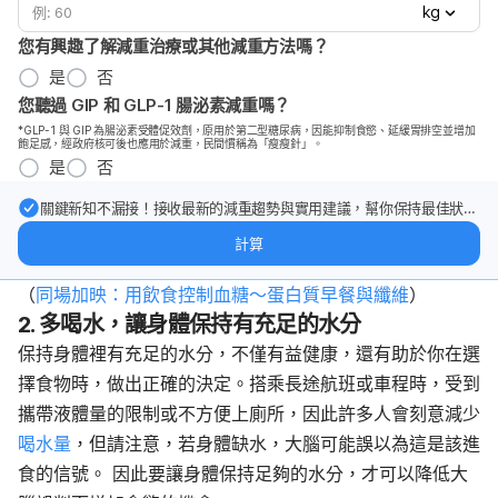
kg
您有興趣了解減重治療或其他減重方法嗎？
是
否
您聽過 GIP 和 GLP-1 腸泌素減重嗎？
*GLP-1 與 GIP 為腸泌素受體促效劑，原用於第二型糖尿病，因能抑制食慾、延緩胃排空並增加
飽足感，經政府核可後也應用於減重，民間慣稱為「瘦瘦針」。
是
否
關鍵新知不漏接！接收最新的減重趨勢與實用建議，幫你保持最佳狀
態。
計算
（
同場加映：用飲食控制血糖～蛋白質早餐與纖維
）
2. 多喝水，讓身體保持有充足的水分
保持身體裡有充足的水分，不僅有益健康，還有助於你在選
擇食物時，做出正確的決定。搭乘長途航班或車程時，受到
攜帶液體量的限制或不方便上廁所，因此許多人會刻意減少
喝水量
，但請注意，若身體缺水，大腦可能誤以為這是該進
食的信號。 因此要讓身體保持足夠的水分，才可以降低大