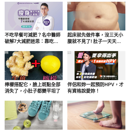
PR
不吃早餐可減肥？名中醫師
起床就先做件事，沒三天小
破解7大減肥迷思：靠吃中
腹就不見了! 肚子一天天變
藥恐治標不治本！
小！
PR
PR
檸檬搭配它，臉上斑點全部
伴侶和妳一起預防HPV，才
消失了，小肚子都變平坦了
有資格說愛妳！