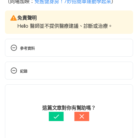
（同場加映：
免進健身房！7妙招簡單運動學起來
）
免責聲明
Hello 醫師並不提供醫療建議、診斷或治療。
參考資料
How to Eat Healthy on a Trip. 
https://www.nytimes.com/2017/09/25/travel/health
紀錄
y-eating-while-traveling.html
現行版本
How to Make Healthy Eating Choices While 
Traveling. 
https://www.goodnet.org/articles/how-
2024/11/19
to-make-healthy-eating-choices-while-traveling
文： 
張雅惠
這篇文章對你有幫助嗎？
醫學審稿：
賴建翰醫師
Eat healthy while traveling: Your on-the-road guide. 
由 
周士閔
 更新
http://edition.cnn.com/travel/article/healthy-eating-
business-traveller/index.html