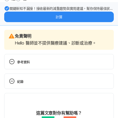
關鍵新知不漏接！接收最新的減重趨勢與實用建議，幫你保持最佳狀
態。
計算
免責聲明
Hello 醫師並不提供醫療建議、診斷或治療。
參考資料
1.Looking back to move forward: a twenty-year 
audit of herpes zoster in Asia-Pacific（NIH）
紀錄
https://www.ncbi.nlm.nih.gov/pmc/articles/PMC535
3949/
 Accessed May 16, 2023
現行版本
2.皮膚科醫學會衛教三折頁（台灣皮膚科醫學會）
2024/05/29
http://www.derma.org.tw/CKEdit/upload/files/%E7
文： 
曹嘉儀
這篇文章對你有幫助嗎？
%9A%AE%E8%86%9A%E7%A7%91%E9%86%AB%E
資料查核：
Hello 醫師