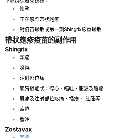
下族群須避免接種：
懷孕
正在感染帶狀皰疹
對疫苗過敏或第一劑Shingrix嚴重過敏
帶狀皰疹疫苗的副作用
Shingrix
頭痛
發燒
注射部位痛
腸胃道症狀：噁心、嘔吐、腹瀉及腹痛
肌痛及注射部位疼痛、搔癢、 紅腫等
疲倦
發冷
Zostavax
頭痛