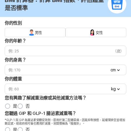
BMI 計算器：計算 BMI 指數、評估體重
是否標準
你的性別
男性
女性
你的年齡？
（歲）
你的身高？
cm
你的體重
kg
您有興趣了解減重治療或其他減重方法嗎？
是
否
您聽過 GIP 和 GLP-1 腸泌素減重嗎？
*GLP-1 與 GIP 為腸泌素受體促效劑，原用於第二型糖尿病，因能抑制食慾、延緩胃排空並增加
飽足感，經政府核可後也應用於減重，民間慣稱為「瘦瘦針」。
是
否