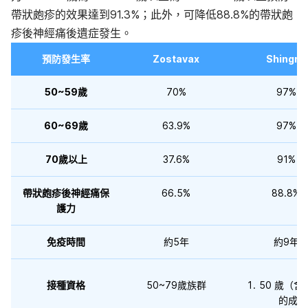
帶狀皰疹的效果達到91.3%；此外，可降低88.8%的帶狀皰
疹後神經痛後遺症發生。
預防發生率
Zostavax
Shingrix
50~59歲
70%
97%
60~69歲
63.9%
97%
70歲以上
37.6%
91%
帶狀皰疹後神經痛
保
66.5%
88.8%
護力
免疫時間
約5年
約9年
接種資格
50~79歲族群
50 歲（含
的成