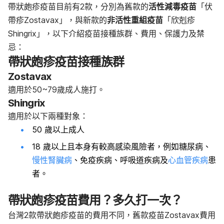
帶狀皰疹疫苗目前有2款，分別為舊款的
活性減毒疫苗
「伏
帶疹Zostavax」，與新款的
非活性重組疫苗
「欣剋疹
Shingrix」，以下介紹疫苗接種族群、費用、保護力及禁
忌：
帶狀皰疹疫苗接種族群
Zostavax
適用於50~79歲成人施打。
Shingrix
適用於以下兩種對象：
50 歲以上成人
18 歲以上且本身有較高感染風險者，例如糖尿病、
慢性腎臟病
、免疫疾病、呼吸道疾病及
心血管疾病
患
者。
帶狀皰疹疫苗費用？多久打一次？
台灣2款帶狀皰疹疫苗的費用不同，
舊款疫苗Zostavax費用