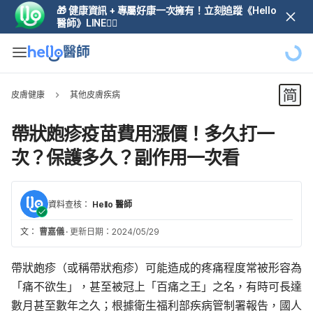
🎁 健康資訊 + 專屬好康一次擁有！立刻追蹤《Hello
醫師》LINE👆🏼
皮膚健康
其他皮膚疾病
帶狀皰疹疫苗費用漲價！多久打一
次？保護多久？副作用一次看
資料查核：
Hello 醫師
文：
曹嘉儀
·
更新日期：2024/05/29
帶狀皰疹（或稱帶狀疱疹）可能造成的疼痛程度常被形容為
「痛不欲生」，甚至被冠上「百痛之王」之名，有時可長達
數月甚至數年之久；根據
衛生福利部疾病管制署
報告，國人