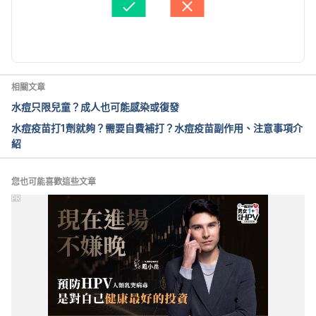
5%AD%B8%E6%9C%83%E8%A1%9B%E6%95%99
由 
Arthur Cheng
 更新
%E4%B8%89%E6%8A%98%E9%A0%81.pdf
Accessed May 16, 2023
3.帶狀皰疹疫苗接種建議（臺灣皮膚科醫學會）
相關文章
http://www.derma.org.tw/CKEdit/upload/files/2022
水痘只限兒童？成人也可能感染或復發
%20%E7%9A%AE%E8%86%9A%E7%A7%91%E9%8
水痘疫苗打1劑就夠？需要自費補打？水痘疫苗副作用、注意事項介
6%AB%E5%AD%B8%E6%9C%83%E8%A1%9B%E6
紹
%95%99-%E9%86%AB%E5%B8 Accessed May 16, 
2023%AB%E7%89%88.pdf
 Accessed May 16, 2023
您也可能喜歡這些文章
4.帶狀皰疹疫苗分兩類 年齡是關鍵（爲恭紀念醫院）
PR
https://www.weigong.org.tw/NewsInfo/NewsArticle
?no=130
 Accessed May 16, 2023
5.帶狀皰疹二三事（藥學雜誌）
http://jtp.taiwan-
pharma.org.tw/142/019.html
 Accessed May 16, 
2023