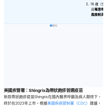
18 歲（含
且
罹患帶
風險較高
廣告
美國疾管署：Shingrix為帶狀皰疹首選疫苗
新款帶狀皰疹疫苗Shingrix在國內醫界呼籲及病人期待下，
終於在2023年上市，根據
美國疾病管制署（CDC）
建議，