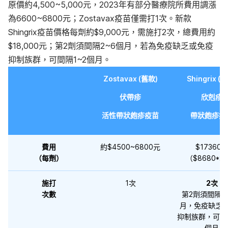
原價約4,500~5,000元，2023年有部分醫療院所費用調漲
為6600~6800元；Zostavax疫苗僅需打1次。
新款
Shingrix疫苗價格每劑約$9,000元，需施打2次，總費用約
$18,000元；第2劑須間隔2~6個月，若為免疫缺乏或免疫
抑制族群，可間隔1~2個月。
Zostavax (舊款)
Shingrix (
伏帶疹
欣剋疹
活性帶狀皰疹疫苗
帶狀皰疹疫
費用
約$4500~6800元
$17360
（每劑）
（$8680*2
施打
1次
2次
次數
第2劑須間隔2
月，
免疫缺乏
抑制族群，
可間
個月