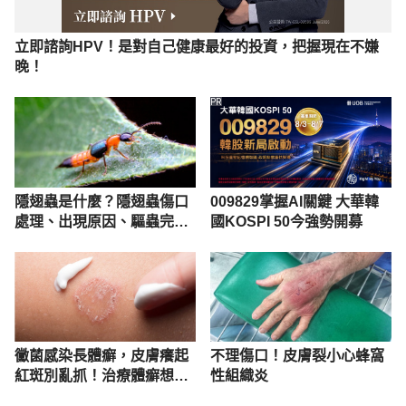
立即諮詢HPV！是對自己健康最好的投資，把握現在不嫌
晚！
PR
隱翅蟲是什麼？隱翅蟲傷口
009829掌握AI關鍵 大華韓
處理、出現原因、驅蟲完整
國KOSPI 50今強勢開募
懶人包
黴菌感染長體癬，皮膚癢起
不理傷口！皮膚裂小心蜂窩
紅斑別亂抓！治療體癬想好
性組織炎
得快，必知2禁忌