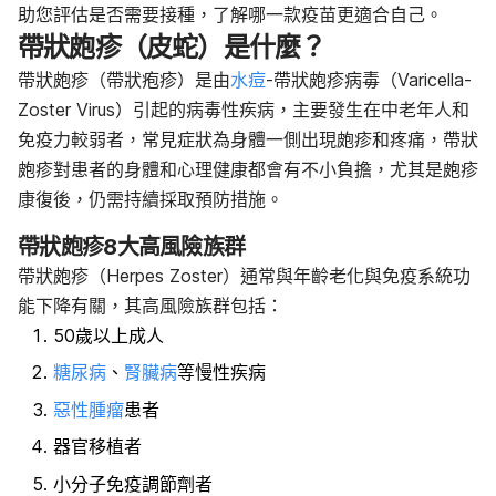
助您評估是否需要接種，了解哪一款疫苗更適合自己。
帶狀皰疹（皮蛇）是什麼？
帶狀皰疹（帶狀疱疹）是由
水痘
-帶狀皰疹病毒（Varicella-
Zoster Virus）引起的病毒性疾病，主要發生在中老年人和
免疫力較弱者，常見症狀為身體一側出現皰疹和疼痛，帶狀
皰疹對患者的身體和心理健康都會有不小負擔，尤其是皰疹
康復後，仍需持續採取預防措施。
帶狀皰疹8大高風險族群
帶狀皰疹（Herpes Zoster）通常與年齡老化與免疫系統功
能下降有關，其高風險族群包括：
50歲以上成人
糖尿病
、
腎臟病
等慢性疾病
惡性腫瘤
患者
器官移植者
小分子免疫調節劑者