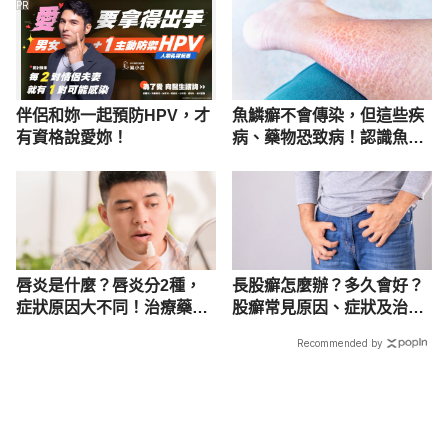
PR
伴侶和妳一起預防HPV，才
魚鱗癬不會傳染，但這些疾
有資格說愛妳！
病、藥物恐致病！認識魚鱗
癬的原因、症狀及種類
唇炎是什麼？唇炎分2種，
長股癬怎麼辦？多久會好？
症狀原因大不同！治療藥膏
股癬常見原因、症狀及治療
完整看
方法公開
Recommended by
載入中