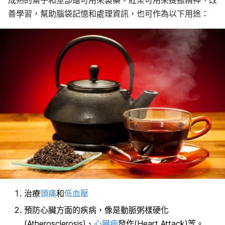
成熟的葉子和莖部還可用來製藥。紅茶可用來提振精神、改
善學習，幫助腦袋記憶和處理資訊，也可作為以下用途：
治療
頭痛
和
低血壓
預防心臟方面的疾病，像是動脈粥樣硬化
(Atherosclerosis)、
心臟病
發作(Heart Attack)等。