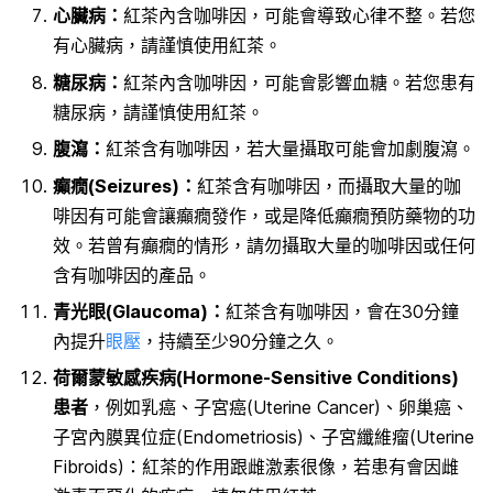
心臟病：
紅茶內含咖啡因，可能會導致心律不整。若您
有心臟病，請謹慎使用紅茶。
糖尿病：
紅茶內含咖啡因，可能會影響血糖。若您患有
糖尿病，請謹慎使用紅茶。
腹瀉：
紅茶含有咖啡因，若大量攝取可能會加劇腹瀉。
癲癇(Seizures)：
紅茶含有咖啡因，而攝取大量的咖
啡因有可能會讓癲癇發作，或是降低癲癇預防藥物的功
效。若曾有癲癇的情形，請勿攝取大量的咖啡因或任何
含有咖啡因的產品。
青光眼(Glaucoma)：
紅茶含有咖啡因，會在30分鐘
內提升
眼壓
，持續至少90分鐘之久。
荷爾蒙敏感疾病(Hormone-Sensitive Conditions)
患者
，例如乳癌、子宮癌(Uterine Cancer)、卵巢癌、
子宮內膜異位症(Endometriosis)、子宮纖維瘤(Uterine
Fibroids)：紅茶的作用跟雌激素很像，若患有會因雌