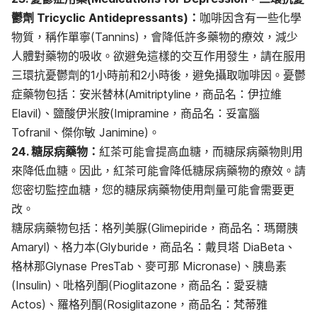
鬱劑 Tricyclic Antidepressants)：
咖啡因含有一些化學
物質，稱作單寧(Tannins)，會降低許多藥物的療效，減少
人體對藥物的吸收。欲避免這樣的交互作用發生，請在服用
三環抗憂鬱劑的1小時前和2小時後，避免攝取咖啡因。憂鬱
症藥物包括：安米替林(Amitriptyline，商品名：伊拉維
Elavil)、鹽酸伊米胺(Imipramine，商品名：妥富腦
Tofranil、傑你敏 Janimine)。
24. 糖尿病藥物：
紅茶可能會提高血糖，而糖尿病藥物則用
來降低血糖。因此，紅茶可能會降低糖尿病藥物的療效。請
您密切監控血糖，您的糖尿病藥物使用劑量可能會需要更
改。
糖尿病藥物包括：格列美脲(Glimepiride，商品名：瑪爾胰
Amaryl)、格力本(Glyburide，商品名：戴貝塔 DiaBeta、
格林那Glynase PresTab、麥可那 Micronase)、胰島素
(Insulin)、吡格列酮(Pioglitazone，商品名：愛妥糖
Actos)、羅格列酮(Rosiglitazone，商品名：梵蒂雅