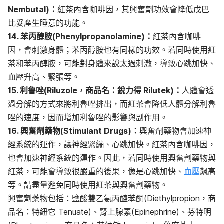
Nembutal)：
紅茶內含咖啡因，其興奮劑功效會降低戊巴
比妥產生睡意的功能。
14. 苯丙醇胺(Phenylpropanolamine)：
紅茶內含咖啡
因，會刺激身體；苯丙醇胺也有同樣的功效。若同時使用紅
茶和苯丙醇胺，可能對身體來說太過刺激，導致心跳加快、
血壓升高、緊張等。
15. 利鲁唑(Riluzole，商品名：銳力得 Rilutek)：
人體會透
過分解的方式來將利魯唑排出，而紅茶會降低人體分解利魯
唑的速度，因而增加利魯唑的影響與副作用。
16. 興奮劑藥物(Stimulant Drugs)：
興奮劑藥物會加速神
經系統的運作，讓神經緊繃、心跳加快。紅茶內含咖啡因，
也會加速神經系統的運作。因此，若同時使用興奮劑藥物與
紅茶，可能會導致很嚴重的後果，像是心跳加快、
血壓
飆高
等。請盡量避免同時使用紅茶與興奮劑藥物。
興奮劑藥物包括：鹽酸雙乙氨丙醯苯酮(Diethylpropion，商
品名：特紐它 Tenuate)、腎上腺素(Epinephrine)、芬特明