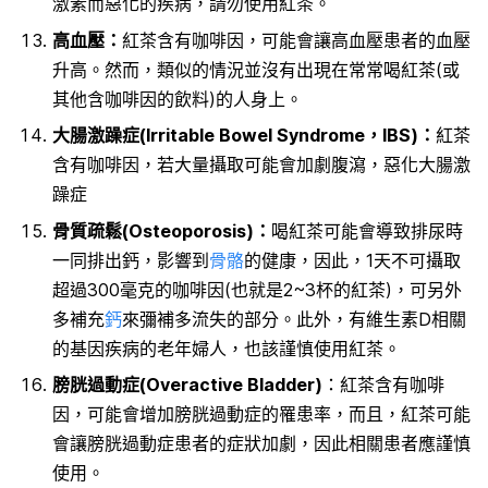
激素而惡化的疾病，請勿使用紅茶。
高血壓：
紅茶含有咖啡因，可能會讓高血壓患者的血壓
升高。然而，類似的情況並沒有出現在常常喝紅茶(或
其他含咖啡因的飲料)的人身上。
大腸激躁症(Irritable Bowel Syndrome，IBS)：
紅茶
含有咖啡因，若大量攝取可能會加劇腹瀉，惡化大腸激
躁症
骨質疏鬆(Osteoporosis)：
喝紅茶可能會導致排尿時
一同排出鈣，影響到
骨骼
的健康，因此，1天不可攝取
超過300毫克的咖啡因(也就是2~3杯的紅茶)，可另外
多補充
鈣
來彌補多流失的部分。此外，有維生素D相關
的基因疾病的老年婦人，也該謹慎使用紅茶。
膀胱過動症(Overactive Bladder)
：紅茶含有咖啡
因，可能會增加膀胱過動症的罹患率，而且，紅茶可能
會讓膀胱過動症患者的症狀加劇，因此相關患者應謹慎
使用。