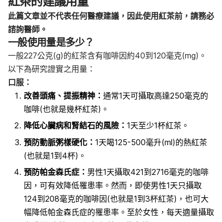
紅茶的建議用量
此篇文章並不代表任何醫療建議，因此使用紅茶前，請務必
諮詢醫師。
一般使用量是多少？
一般227公克(g)的紅茶含有咖啡因約40到120毫克(mg)。
以下為研究證實之用量：
口服：
改善頭痛、提振精神：
通常1天可攝取高達250毫克的
咖啡(也就是幾杯紅茶)。
降低心臟病和腎結石的風險：
1天至少1杯紅茶。
預防動脈粥樣硬化：
1天喝125-500毫升(ml)的熱紅茶
(也就是1到4杯)。
預防帕金森氏症：
男性1天攝取421到2716毫克的咖啡
因，可有效降低罹患率。然而，即使男性1天只攝取
124到208毫克的咖啡因(也就是1到3杯紅茶)，也可大
幅降低帕金森氏症的罹患率。至於女性，每天適量攝取