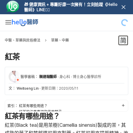
🎁 健康資訊 + 專屬好康一次擁有！立刻追蹤《Hello
醫師》LINE👆🏼
中醫、草藥與民俗療法
草藥、中藥
紅茶
醫學審稿：
賴建翰醫師
·
身心科
·
博士身心醫學診所
文：
Weitseng Lin
·
更新日期：2020/05/11
索引：
紅茶有哪些用途？
紅茶的注意事項與使用禁忌
紅茶有哪些用途？
使用紅茶的潛在副作用
使用紅茶的潛在交互作用
紅茶(Black tea)是用茶樹(Camellia sinensis)製成的茶，其
紅茶的建議用量