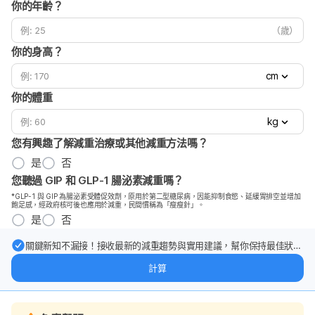
你的年齡？
（歲）
你的身高？
cm
你的體重
kg
您有興趣了解減重治療或其他減重方法嗎？
是
否
您聽過 GIP 和 GLP-1 腸泌素減重嗎？
*GLP-1 與 GIP 為腸泌素受體促效劑，原用於第二型糖尿病，因能抑制食慾、延緩胃排空並增加
飽足感，經政府核可後也應用於減重，民間慣稱為「瘦瘦針」。
是
否
關鍵新知不漏接！接收最新的減重趨勢與實用建議，幫你保持最佳狀
態。
計算