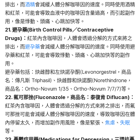
排出，而
酒精
會減緩人體分解咖啡因的速度。同時使用酒精
和紅茶，可能會導致血液中的咖啡因含量過高，而引起副作
用，像是悸動、頭痛、心跳加快等。
21. 避孕藥(Birth Control Pills／Contraceptive
Drugs)：
紅茶內含咖啡因，人體會透過分解的方式來將之
排出，而
避孕藥
會減緩人體分解咖啡因的速度。同時使用避
孕藥和紅茶，可能會導致悸動、頭痛、心跳加快等的副作
用。
避孕藥包括：炔雌醇和左炔諾孕酮(Levonorgestrel，商品
名：傳凡斯 Triphasil)、炔雌醇和炔諾酮(Norethindrone，
商品名：Ortho-Novum 1/35、Ortho-Novum 7/7/7)等。
22. 氟可那挫(Fluconazole，商品名：泰復肯 Diflucan)：
紅茶內含咖啡因，人體會透過分解的方式來將之排出，而氟
可那挫可能會減緩人體分解咖啡因的速度，導致咖啡因在體
內停留太久，而增加副作用風險，像是緊張、
焦慮
、
失眠
等。
23. 憂鬱症用藥(Medications for Depression，三環抗憂