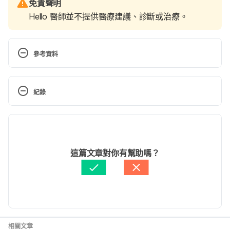
免責聲明
Hello 醫師並不提供醫療建議、診斷或治療。
參考資料
Black tea https://www.webmd.com/vitamins-
supplements/ingredientmono-997-
紀錄
black%20tea.aspx?
activeingredientid=997&activeingredientname=blac
現行版本
k%20tea Accessed November 23, 2017
2020/05/11
5 Impressive Benefits Of Black Tea 
文： 
Weitseng Lin
這篇文章對你有幫助嗎？
https://www.organicfacts.net/health-
醫學審稿：
賴建翰醫師
benefits/beverage/health-benefits-of-black-
由 
Louis Zhang
 更新
tea.html Accessed November 23, 2017
相關文章