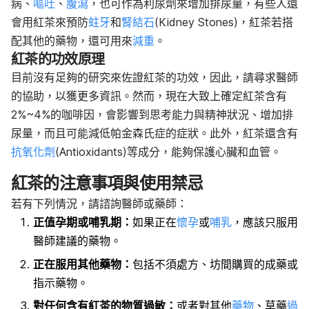
病、
嘔吐
、
腹瀉
，也可作為利尿劑來增加排尿量，有些人還
會用紅茶來預防
蛀牙
和
腎結石
(Kidney Stones)，紅茶若搭
配其他的藥物，還可用來
減重
。
紅茶的功效原理
目前沒有足夠的研究來佐證紅茶的功效，因此，請尋求醫師
的協助，以獲更多資訊。然而，現在大致上確定紅茶含有
2%~4%的咖啡因，會影響到思考能力與精神狀況、增加排
尿量，而且可能減低帕金森氏症的症狀。此外，紅茶還含有
抗氧化劑
(Antioxidants)等成分，能夠保護心臟和血管。
紅茶的注意事項與使用禁忌
若有下列情況，請諮詢醫師或藥師：
正值孕期或哺乳期：
如果正在
懷孕
或
哺乳
，應該只服用
醫師建議的藥物。
正在服用其他藥物：
包括不須處方、坊間購買的成藥或
指示藥物。
對任何含有紅茶的物質過敏：
或者對其他
藥物
、草藥
過