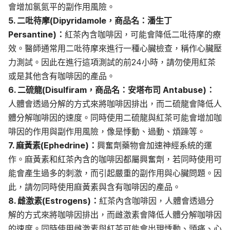
會增加氯氮平的副作用風險。
5. 二吡待摩(Dipyridamole，商品名：潘生丁
Persantine)：
紅茶內含咖啡因，可能會降低二吡待摩的療
效。醫師通常用二吡待摩來進行一種心臟檢查，稱作心臟壓
力測試。因此在進行這項測試的前24小時，請勿使用紅茶
或是其他含有咖啡因的產品。
6. 二硫龍(Disulfiram，商品名：安塔布司 Antabuse)：
人體會透過分解的方式來將咖啡因排出，而二硫龍會降低人
體分解咖啡因的速度。同時使用二硫龍與紅茶可能會增加咖
啡因的作用與副作用風險，像是悸動、過動、煩躁等。
7. 麻黃素(Ephedrine)：
興奮劑藥物會加速神經系統的運
作。麻黃素和紅茶內含的咖啡因都屬興奮劑，若同時使用可
能會產生過多的刺激，而引起嚴重的副作用與心臟問題。因
此，請勿同時使用麻黃素與含有咖啡因的產品。
8. 雌激素(Estrogens)：
紅茶內含咖啡因，人體會透過分
解的方式來將咖啡因排出，而雌激素會降低人體分解咖啡因
的速度。同時使用雌激素與紅茶可能會出現悸動、頭痛、心