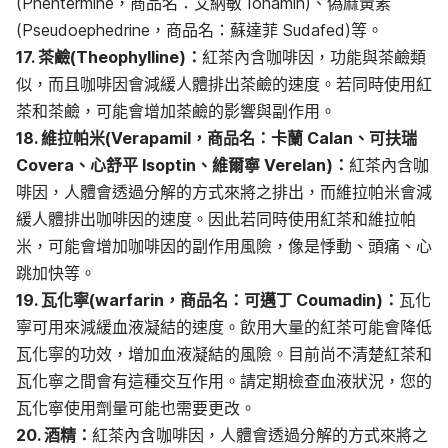
(Phentermine，商品名：艾納敏 Ionamin)、偽麻黃素
(Pseudoephedrine，商品名：蘇達菲 Sudafed)等。
17. 茶鹼(Theophylline)：
紅茶內含咖啡因，功能與茶鹼類
似，而且咖啡因會減緩人體排出茶鹼的速度。若同時使用紅
茶和茶鹼，可能會增加茶鹼的影響與副作用。
18. 維拉帕米(Verapamil，商品名：卡蘭 Calan、可扶瑞
Covera、心舒平 Isoptin、維爾寧 Verelan)：
紅茶內含咖
啡因，人體會透過分解的方式來將之排出，而維拉帕米會減
緩人體排出咖啡因的速度。因此若同時使用紅茶和維拉帕
米，可能會增加咖啡因的副作用風險，像是悸動、頭痛、心
跳加快等。
19. 瓦化寧(warfarin，商品名：可邁丁 Coumadin)：
瓦化
寧可用來減緩血液凝結的速度。飲用大量的紅茶可能會降低
瓦化寧的功效，增加血液凝結的風險。目前尚不清楚紅茶和
瓦化寧之間會有這種交互作用。請定期檢查血液狀況，您的
瓦化寧使用劑量可能也需要更改。
20. 酒精：
紅茶內含咖啡因，人體會透過分解的方式來將之