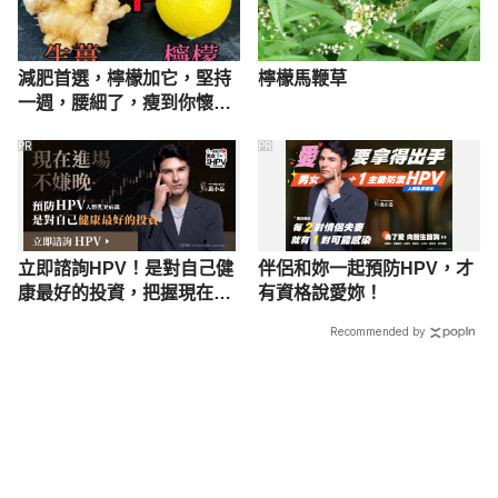
減肥首選，檸檬加它，堅持
檸檬馬鞭草
一週，腰細了，瘦到你懷疑
人生
PR
PR
立即諮詢HPV！是對自己健
伴侶和妳一起預防HPV，才
康最好的投資，把握現在不
有資格說愛妳！
嫌晚！
Recommended by
載入中