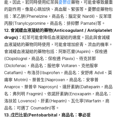
能。因此，若同時使用紅茶與
憂鬱症
藥物，可能會導致嚴重
的副作用，像是心跳加快、高血壓、緊張等。憂鬱症藥物包
括：苯乙肼(Phenelzine，商品名：腦定安 Nardil)、反苯環
丙胺(Tranylcypromine，商品名：排抑鬱 Parnate)等。
12. 會減緩血液凝結的藥物(Anticoagulant / Antiplatelet
drugs)：
紅茶可能會降低血液凝結的速度。因此與會減緩
血液凝結的藥物同時使用，可能會增加瘀青、流血的機率。
會減緩血液凝結的藥物包括：阿斯匹靈(Aspirin)、保栓通
(Clopidogrel，商品名：保栓通 Plavix)、待克菲那
(Diclofenac，商品名：服他寧 Voltaren、克他服寧
Cataflam)、布洛芬(Ibuprofen，商品名：安舒疼 Advil、莫
痛寧 Motrin)、萘普生(Naproxen，商品名：安寧普
Anaprox、萘普辛 Naprosyn)、達肝素鈉(Dalteparin，商品
名：弗列明 Fragmin)、依諾肝素鈉(Enoxaparin，商品名：
洛扶若 Lovenox)、肝素(Heparin)、瓦化寧(Warfarin，商
品名：可邁丁 Coumadin)等。
13. 戊巴比妥(Pentobarbital，商品名：寧必妥