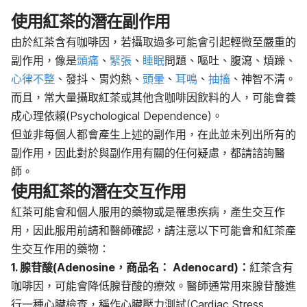
使用紅茶的潛在副作用
由於紅茶含有咖啡因，若攝取過多可能會引起輕微至嚴重的
副作用，像是
頭痛
、
緊張
、
睡眠
問題、嘔吐、腹瀉、煩躁、
心律不整
、發抖、胃灼熱、
頭暈
、
耳鳴
、
抽搐
、神智不清。
而且，常大量攝取紅茶或其他含咖啡因飲料的人，可能會養
成心理依賴(Psychological Dependence)。
但並非每個人都會產生上述的副作用，在此並未列出所有的
副作用，因此對於與副作用有關的任何疑慮，都請諮詢醫
師。
使用紅茶的潛在交互作用
紅茶可能會和個人服用的藥物或是罹患疾病，產生交互作
用，因此服用前請和醫師確認，請注意以下可能會和紅茶產
生交互作用的藥物：
1. 腺苷酸(Adenosine，商品名： Adenocard)：
紅茶含有
咖啡因，可能會降低腺苷酸的療效。醫師通常用來腺苷酸進
行一種心臟檢查，稱作心臟壓力測試(Cardiac Stress