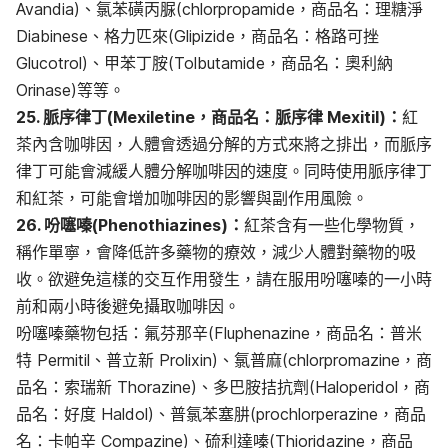
Avandia)、氯苯磺丙脲(chlorpropamide，商品名：理糖淨
Diabinese、格力匹來(Glipizide，商品名：格路可挫
Glucotrol)、甲苯丁胺(Tolbutamide，商品名：奧利納
Orinase)等等。
25. 脈序律丁(Mexiletine，商品名：脈序律 Mexitil)：
紅
茶內含咖啡因，人體會透過分解的方式來將之排出，而脈序
律丁可能會減緩人體分解咖啡因的速度。同時使用脈序律丁
和紅茶，可能會增加咖啡因的影響與副作用風險。
26. 吩噻嗪(Phenothiazines)：
紅茶含有一些化學物質，
稱作單寧，會降低許多藥物的療效，減少人體對藥物的吸
收。欲避免這樣的交互作用發生，請在服用吩噻嗪的一小時
前和兩小時後避免攝取咖啡因。
吩噻嗪藥物包括：氟芬那辛(Fluphenazine，商品名：普米
特 Permitil、普立新 Prolixin)、氯普麻(chlorpromazine，商
品名：索瑞新 Thorazine)、多巴胺拮抗劑(Haloperidol，商
品名：好度 Haldol)、普氯苯塞肼(prochlorperazine，商品
名：卡帕辛 Compazine)、硫利達嗪(Thioridazine，商品