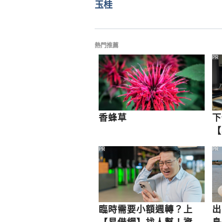
玉桂
熱門推薦
PR
香蜂草
下
【
眉
PR
PR
臨時需要小額週轉？上
出