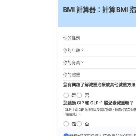
BMI 計算器：計算 BM
你的性別
你的年齡？
你的身高？
你的體重
您有興趣了解減重治療或其他減重方法
是
否
您聽過 GIP 和 GLP-1 腸泌素減重嗎？
*GLP-1 與 GIP 為腸泌素受體促效劑，原用於
「瘦瘦針」。
是
否