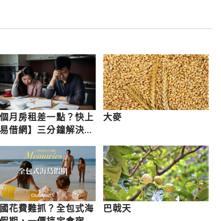
個月房租差一點？快上
大麥
易借網】三分鐘解決燃
之急
國花費難抓？全包式海
巴戟天