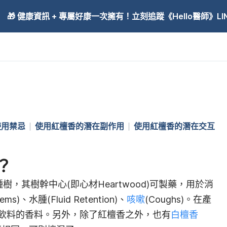
🎁 健康資訊 + 專屬好康一次擁有！立刻追蹤《Hello醫師》LINE
使用禁忌
使用紅檀香的潛在副作用
使用紅檀香的潛在交互
？
)是一種樹，其樹幹中心(即心材Heartwood)可製藥，用於消
lems)、水腫(Fluid Retention)、
咳嗽
(Coughs)。在產
飲料的香料。另外，除了紅檀香之外，也有
白檀香