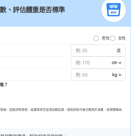
I 指數、評估體重是否標準
男性
女性
歲
cm
kg
嗎？
第二型糖尿病，因能抑制食慾、延緩胃排空並增加飽足感，經政府核可後也應用於減重，民間慣稱為