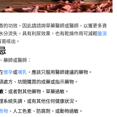
香的功效，因此請諮詢草藥醫師或醫師，以獲更多資
水分流失，具有利尿效果，也有乾燥作用可減輕
腹瀉
更容易咳出。
忌
、藥師或醫師：
在
懷孕
或
哺乳
，應該只服用醫師建議的藥物。
須處方、坊間購買的成藥或指示藥物。
敏：
或者對其他藥物、草藥過敏。
理系統失調，或有其他任何健康狀況。
食物
、人工色素、防腐劑，或動物過敏。