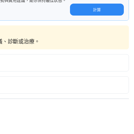
趨勢與實用建議，幫你保持最佳狀態。
計算
建議、診斷或治療。
ebmd.com/vitamins-supplements/ingredientmono-383-
ingredientname=red%20sandalwood Accessed January 
athy.com/Uses-and-Benefits-of-Red-Sandalwood-
2018