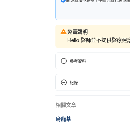
關鍵新知不漏接！接收最新的減重
免責聲明
Hello 醫師並不提供醫療
參考資料
Red sandalwood https://www.w
red%20sandalwood.aspx?
紀錄
activeingredientid=383&active
12, 2018
現行版本
相關文章
2020/05/12
Red sandalwood https://herbp
Cid1290 Accessed January 12, 
文： 
Kai Shih
烏龍茶
醫學審稿：
賴建翰醫師
由 
Louis Zhang
 更新