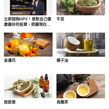
立即諮詢HPV！是對自己健
牛至
康最好的投資，把握現在不
嫌晚！
金盞花
椰子油
迷迭香
烏龍茶