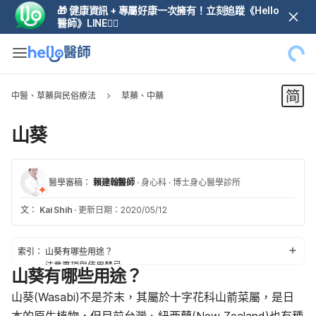
🎁 健康資訊 + 專屬好康一次擁有！立刻追蹤《Hello
醫師》LINE👆🏼
中醫、草藥與民俗療法
草藥、中藥
山葵
醫學審稿：
賴建翰醫師
·
身心科
·
博士身心醫學診所
文：
Kai Shih
·
更新日期：2020/05/12
索引：
山葵有哪些用途？
注意事項與使用禁忌
山葵有哪些用途？
使用山葵的潛在副作用
使用山葵的潛在交互作用
山葵(Wasabi)不是芥末，其屬於十字花科山萮菜屬，是日
建議用量