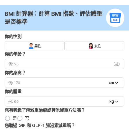
BMI 計算器：計算 BMI 指數、評估體重
是否標準
你的性別
男性
女性
你的年齡？
（歲）
你的身高？
cm
你的體重
kg
您有興趣了解減重治療或其他減重方法嗎？
是
否
您聽過 GIP 和 GLP-1 腸泌素減重嗎？