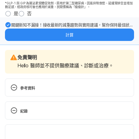
*GLP-1 與 GIP 為腸泌素受體促效劑，原用於第二型糖尿病，因能抑制食慾、延緩胃排空並增加
飽足感，經政府核可後也應用於減重，民間慣稱為「瘦瘦針」。
是
否
關鍵新知不漏接！接收最新的減重趨勢與實用建議，幫你保持最佳狀
態。
計算
免責聲明
Hello 醫師並不提供醫療建議、診斷或治療。
參考資料
Wasabi 
https://www.webmd.com/vitamins-
supplements/ingredientmono-1525-wasabi.aspx?
紀錄
activeingredientid=1525&activeingredientname=wa
sabi
 Accessed December 05, 2017
現行版本
Wasabi 
https://herbpathy.com/Uses-and-Benefits-
2020/05/12