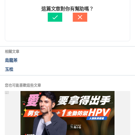
of-Wasabi-Cid409
 Accessed December 05, 2017
文： 
Kai Shih
這篇文章對你有幫助嗎？
醫學審稿：
賴建翰醫師
由 
Louis Zhang
 更新
相關文章
烏龍茶
玉桂
您也可能喜歡這些文章
PR