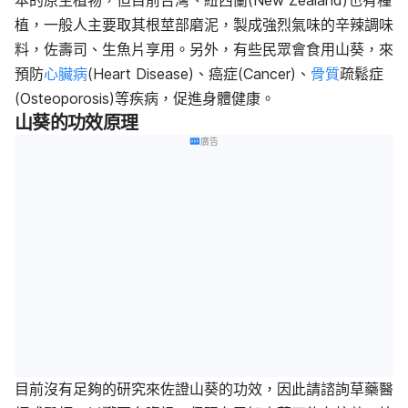
本的原生植物，但目前台灣、紐西蘭(New Zealand)也有種
植，一般人主要取其根莖部磨泥，製成強烈氣味的辛辣調味
料，佐壽司、生魚片享用。另外，有些民眾會食用山葵，來
預防
心臟病
(Heart Disease)、癌症(Cancer)、
骨質
疏鬆症
(Osteoporosis)等疾病，促進身體健康。
山葵的功效原理
廣告
目前沒有足夠的研究來佐證山葵的功效，因此請諮詢草藥醫