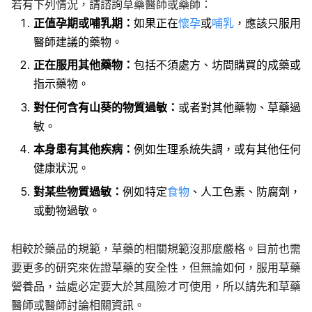
若有下列情況，請諮詢草藥醫師或藥師：
正值孕期或哺乳期：
如果正在
懷孕
或
哺乳
，應該只服用
醫師建議的藥物。
正在服用其他藥物：
包括不須處方、坊間購買的成藥或
指示藥物。
對任何含有山葵的物質過敏：
或者對其他藥物、草藥過
敏。
本身患有其他疾病：
例如生理系統失調，或有其他任何
健康狀況。
對某些物質過敏：
例如特定
食物
、人工色素、防腐劑，
或動物過敏。
相較於藥品的規範，草藥的相關規範沒那麼嚴格。目前也需
要更多的研究來佐證草藥的安全性，但無論如何，服用草藥
營養品，益處必定要大於其風險才可使用，所以請先和草藥
醫師或醫師討論相關資訊。