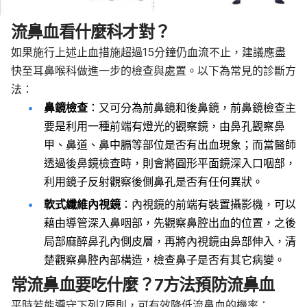
流鼻血看什麼科才對？
如果施行上述止血措施超過15分鐘仍血流不止，建議應盡
快至耳鼻喉科做進一步的檢查與處置。以下為常見的診斷方
法：
鼻鏡檢查
：又可分為前鼻鏡和後鼻鏡，前鼻鏡檢查主
要是利用一種前端有燈光的觀察鏡，由鼻孔觀察鼻
甲、鼻道、鼻中膈等部位是否有出血現象；而當醫師
透過後鼻鏡檢查時，則會將圓形平面鏡深入口咽部，
利用鏡子反射觀察後側鼻孔是否有任何異狀。
軟式纖維內視鏡
：內視鏡的前端有裝置攝影機，可以
藉由導管深入鼻咽部，先觀察鼻腔出血的位置，之後
局部麻醉鼻孔內側皮層，再將內視鏡由鼻部伸入，清
楚觀察鼻腔內部構造，檢查鼻子是否有其它病變。
常流鼻血要吃什麼？7方法預防流鼻血
平時若能遵守下列7原則，可有效降低流鼻血的機率：