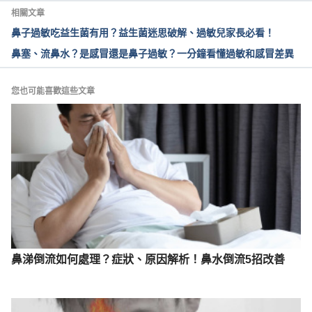
https://www.nhi.gov.tw/Content_List.aspx?
相關文章
n=717010AFCC852970&topn=5FE8C9FEAE863B4
鼻子過敏吃益生菌有用？益生菌迷思破解、過敏兒家長必看！
6#:~:text=1.%E7%99%BC%E7%94%9F%E6%B5%8
鼻塞、流鼻水？是感冒還是鼻子過敏？一分鐘看懂過敏和感冒差異
1%E9%BC%BB%E8%A1%80%E6%99%82,%E4%BF
%83%E4%BD%BF%E8%A1%80%E7%AE%A1%E6%9
4%B6%E7%B8%AE%EF%BC%8C%E6%B8%9B%E5
您也可能喜歡這些文章
%B0%91%E6%B5%81%E8%A1%80%E3%80%82
Accessed April 29, 2022
認識鼻出血（國泰綜合醫院）
https://www.cgh.org.tw/ec99/rwd1320/allphoto/50
00/156.pdf
 Accessed April 29, 2022
流鼻血的處理方法（台大醫院）
https://yldepweb.ylh.gov.tw/department/28/nursef
orm/%E8%80%B3%E9%BC%BB%E5%96%89%E7%
鼻涕倒流如何處理？症狀、原因解析！鼻水倒流5招改善
A7%91%E7%96%BE%E7%97%85%E8%88%87%E7
%85%A7%E8%AD%B7/273%E6%B5%81%E9%BC%
BB%E8%A1%80%E7%9A%84%E8%99%95%E7%90