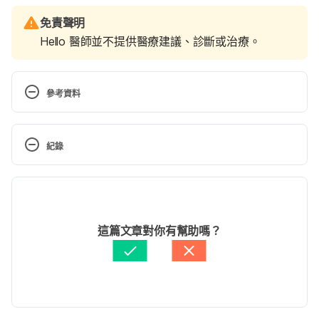
免責聲明
Hello 醫師並不提供醫療建議、診斷或治療。
參考資料
流鼻血了!怎麼辦（嘉義基督教醫院）
https://www.cych.org.tw/cychweb/cych3/ad/files/
紀錄
2019128L011%E6%B5%81%E9%BC%BB%E8%A1%8
0%E4%BA%86!%E6%80%8E%E9%BA%BC%E8%B
現行版本
E%A6-ER-2018-09-07.pdf
 Accessed April 29, 2022
2023/05/02
流鼻血可能是其他疾病的病徵？應留意（仁愛醫院）
文： 
連珮妤
這篇文章對你有幫助嗎？
https://www.jah.org.tw/news/index-1.asp?
醫學審稿：
張廷碩（查克醫師）
m=9&m1=7&m2=71&id=1521
 Accessed April 29, 
由 
張凱安 Kyle Chang
 更新
2022
流鼻血（衛福部中央健康保險署）