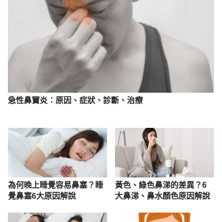
%86%E6%96%B9%E6%B3%951080703.pdf
Accessed April 29, 2022
急性鼻竇炎：原因、症狀、診斷、治療
為何晚上睡覺容易鼻塞？睡
黃色、綠色鼻涕的差異？6
覺鼻塞6大原因解說
大鼻涕、鼻水顏色原因解說