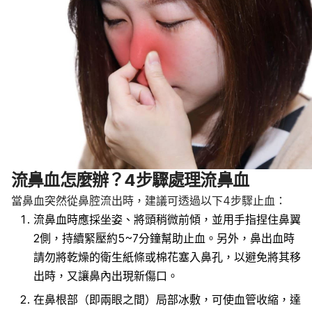
流鼻血怎麼辦？4步驟處理流鼻血
當鼻血突然從鼻腔流出時，建議可透過以下4步驟止血：
流鼻血時應採坐姿、將頭稍微前傾，並用手指捏住鼻翼
2側，持續緊壓約5~7分鐘幫助止血。另外，鼻出血時
請勿將乾燥的衛生紙條或棉花塞入鼻孔，以避免將其移
出時，又讓鼻內出現新傷口。
在鼻根部（即兩眼之間）局部冰敷，可使血管收縮，達