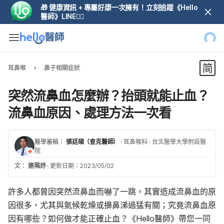
🎁 健康資訊 + 專屬好康一次擁有！立刻追蹤《Hello
醫師》LINE👆🏼
耳鼻喉
鼻子相關症狀
突然流鼻血怎麼辦？抬頭就能止血？
流鼻血原因、處理方法一次看
醫學審稿：
張廷碩（查克醫師）
·
耳鼻喉科
·
台北醫學大學附設醫
院
文：
連珮妤
·
更新日期：2023/05/02
許多人都曾因突然流鼻血而嚇了一跳，其實造成流鼻血的原
因很多，尤其與氣候乾燥或擤鼻涕過猛有關；究竟流鼻血原
因有哪些？如何做才能正確止血？《Hello醫師》帶您一同