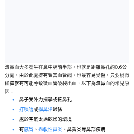
流鼻血大多發生在鼻中膈前半部，也就是距離鼻孔約0.6公
分處，由於此處擁有豐富血管網，也最容易受傷，只要稍微
碰撞就有可能導致微血管破裂出血，以下為流鼻血的常見原
因：
鼻子受外力撞擊或挖鼻孔
打噴嚏
或
擤鼻涕
過猛
處於空氣太過乾燥的環境
有
感冒
、
過敏性鼻炎
、鼻竇炎等鼻部疾病