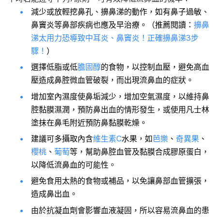
減少或放輕挖鼻孔、擤鼻涕的動作，如有鼻子過敏、
鼻竇炎等鼻部疾病也應及早治療。（推薦閱讀：
擤鼻
涕太用力恐導致中耳炎、鼻竇炎！正確擤鼻涕3步
驟！
）
選擇低脂或低
膽固醇
的食物，以控制血壓，避免高血
壓造成鼻腔微血管破裂，而出現流鼻血的症狀。
增加室內濕度使鼻垢減少，增加空氣濕度，以維持鼻
腔黏膜濕潤，預防鼻出血的情形發生，或使用凡士林
塗抹在鼻毛附近預防鼻黏膜乾燥。
建議可多攝取內含
維生素C
水果，如
芭樂
、
奇異果
、
櫻桃
、
葡萄
等，幫助鼻腔血管及黏膜合成膠原蛋白，
以降低流鼻血的可能性。
避免食用太熱的食物或補品，以免讓鼻部血管擴張，
造成鼻出血。
由於抗凝血劑會影響血液凝固，所以容易流鼻血的患