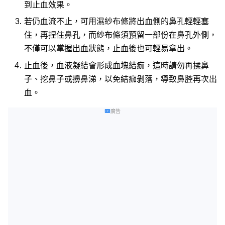
到止血效果。
若仍血流不止，可用濕紗布條將出血側的鼻孔輕輕塞
住，再捏住鼻孔，而紗布條須預留一部份在鼻孔外側，
不僅可以掌握出血狀態，止血後也可輕易拿出。
止血後，血液凝結會形成血塊結痂，這時請勿再揉鼻
子、挖鼻子或擤鼻涕，以免結痂剝落，導致鼻腔再次出
血。
廣告