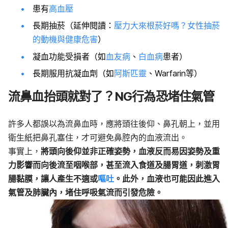
患有
高血壓
長期抽菸（延伸閱讀：
壓力大來根菸好嗎？女性抽菸
的動機與健康危害
）
凝血功能受損者（如
血友病
、
白血病
患者）
長期服用抗凝血劑（如
阿斯匹靈
、Warfarin等）
流鼻血抬頭就對了？NG行為恐堵住氣管
許多人都誤以為流鼻血時，應將頭往後仰、鼻孔朝上，並用
衛生紙把鼻孔塞住，才可避免鼻腔內的血液流出。
事實上，
將頭向後仰並非正確姿勢，血液反而易因姿勢及重
力影響而向後流至咽喉部，甚至流入食道及腸胃道，刺激胃
腸黏膜，讓人產生不適或
嘔吐
。此外，血液也可能因此進入
氣管及肺臟內，堵住呼吸氣流而引發危險。