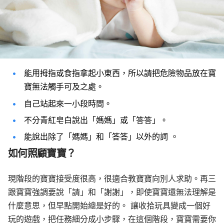
能用拇指或食指拿起小東西，所以請把危險物品放在寶
寶無法觸手可及之處。
自己站起來一小段時間。
不分青紅皂白說出「媽媽」或「答答」。
能說出除了「媽媽」和「答答」以外的詞 。
如何照顧寶寶
？
現階段的寶寶接受度很高，很適合教寶寶向別人求助。再三
跟寶寶強調要說「請」和「謝謝」，即使寶寶還無法理解是
什麼意思，但早點開始總是好的。 讓收拾玩具變成一個好
玩的遊戲，把任務細分成小步驟，在這個階段，寶寶需要你