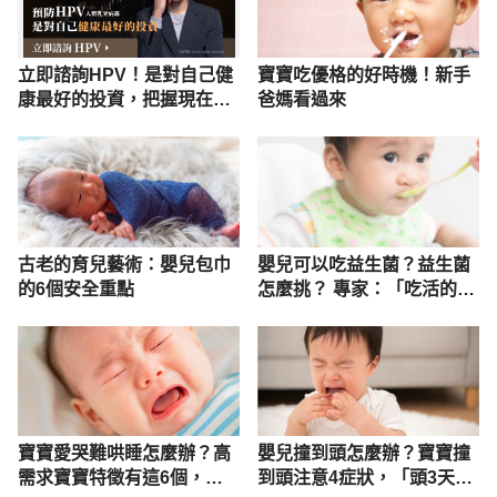
立即諮詢HPV！是對自己健
寶寶吃優格的好時機！新手
康最好的投資，把握現在不
爸媽看過來
嫌晚！
古老的育兒藝術：嬰兒包巾
嬰兒可以吃益生菌？益生菌
的6個安全重點
怎麼挑？ 專家：「吃活的」
差很大！
寶寶愛哭難哄睡怎麼辦？高
嬰兒撞到頭怎麼辦？寶寶撞
需求寶寶特徵有這6個，掌
到頭注意4症狀，「頭3天」