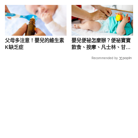
握3撇步輕鬆照顧
是重要觀察期
父母多注意！嬰兒的維生素
嬰兒便祕怎麼辦？便祕寶寶
K缺乏症
飲食、按摩、凡士林、甘油
球全攻略
Recommended by
載入中