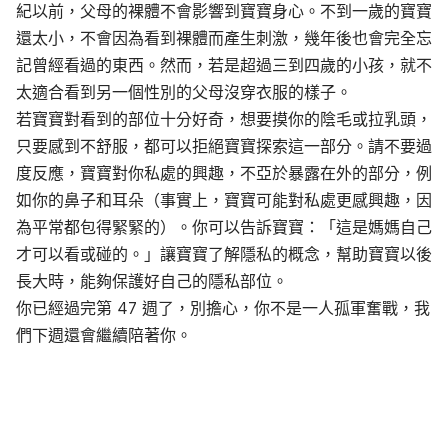
紀以前，父母的裸體不會影響到寶寶身心。不到一歲的寶寶
還太小，不會因為看到裸體而產生刺激，幾年後也會完全忘
記曾經看過的東西。然而，若是超過三到四歲的小孩，就不
太適合看到另一個性別的父母沒穿衣服的樣子。
若寶寶對看到的部位十分好奇，想要摸你的陰毛或拉乳頭，
只要感到不舒服，都可以拒絕寶寶探索這一部分。請不要過
度反應，寶寶對你私處的興趣，不亞於暴露在外的部分，例
如你的鼻子和耳朵（事實上，寶寶可能對私處更感興趣，因
為平常都包得緊緊的）。你可以告訴寶寶
：「
這是媽媽自己
才可以看或碰的。」讓寶寶了解隱私的概念，幫助寶寶以後
長大時，能夠保護好自己的隱私部位。
你已經過完第 47 週了，別擔心，你不是一人孤軍奮戰，我
們下週還會繼續陪著你。