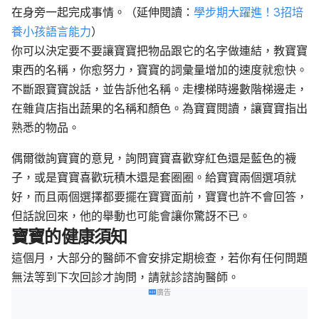
在身旁一起完成事情。（延伸閱讀：
學步期大躍進！3招培
養小孩語言能力
）
你可以決定要不要讓寶寶把物品跟它的名字做連結，教寶寶
東西的名稱，你愈努力，寶寶的詞彙量增加的速度就愈快。
不斷跟寶寶說話，並告訴他名稱。走樓梯時邊數階梯邊走，
在雜貨店指出蔬果的名稱和顏色。為寶寶閱讀，讓寶寶指出
熟悉的物品。
偶爾徵詢寶寶的意見，詢問寶寶喜歡穿紅色還是藍色的襪
子，或是寶寶喜歡玩積木還是套圈圈。給寶寶兩個選項就
好，而且兩個選擇都要擺在寶寶面前，寶寶也許不會回答，
但話說回來，他的舉動也可能會讓你驚訝不已。
寶寶的健康須知
這個月，大部分的醫師不會安排定期檢查，若你有任何問題
無法等到下次回診才詢問，請就診諮詢醫師。
廣告