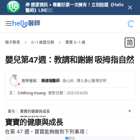
🎁 健康資訊 + 專屬好康一次擁有！立刻追蹤《Hello
醫師》LINE👆🏼
親子教育
0~1 歲嬰兒期
寶寶 0~1 歲
嬰兒第47週：教請和謝謝 吸拇指自然
醫學審稿：
賴建翰醫師
·
身心科
·
博士身心醫學診所
文：
CihRong Huang
·
更新日期：2021/04/05
索引：
寶寶的健康與成長
寶寶的健康須知
寶寶的健康與成長
新手爸媽小提醒
在第 47 週，寶寶能夠做到下列事項
：
廣告