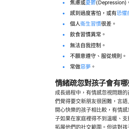
焦慮或
憂鬱
(Depression)
感到過度害怕，或有
恐懼
個人
衛生習慣
很差。
飲食習慣異常。
無法自我控制。
不願意遵守、服從規則。
常做
惡夢
。
情緒疏忽對孩子會有哪
成長過程中，有情感忽視問題的
們覺得要交新朋友很困難，言語
開心快樂的孩子相比較，有情感
子如果在家庭裡得不到溫暖、支
拓展他們的社交範圍。但這對孩