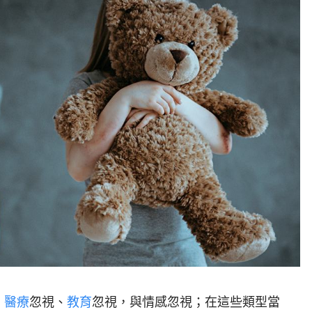
、
醫療
忽視、
教育
忽視，與情感忽視；在這些類型當