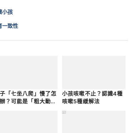
 28, 2017.
壞小孩
育一致性
子「七坐八爬」慢了怎
小孩咳嗽不止？認識4種
辦？可能是「粗大動作
咳嗽5種緩解法
展遲緩」、6大發展指
PR
這樣看！