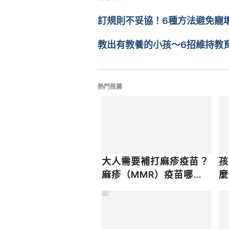
neglect-0218165
. Accessed April
文： 
Chuck Huang
訂規則不妥協！6種方法避免寵
醫學審稿：
賴建翰醫師
由 
Dylan Tang
 更新
教出有教養的小孩～6招維持教
熱門推薦
大人需要補打麻疹疫苗？
孩
麻疹（MMR）疫苗哪裡
麼
打？自費價格與接種建議
發
PR
標