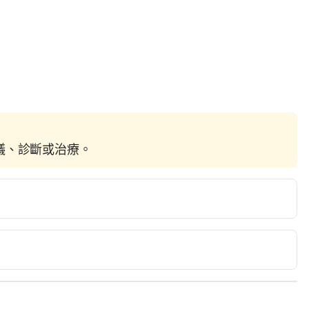
建議、診斷或治療。
Emotional neglect an invisible problem. 
2014/04/22/emotional-neglect-an-invisible-problem/
. 
How to recognize and overcome childhood emotional neglect. 
og/how-to-recognize-overcome-childhood-emotional-