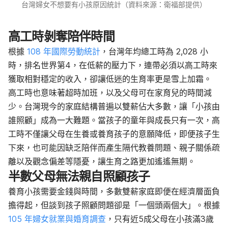
台灣婦女不想要有小孩原因統計（資料來源：衛福部提供）
高工時剝奪陪伴時間
根據
108 年國際勞動統計
，台灣年均總工時為 2,028 小
時，排名世界第4，在低薪的壓力下，連帶必須以高工時來
獲取相對穩定的收入，卻讓低迷的生育率更是雪上加霜。
高工時也意味著超時加班，以及父母可在家育兒的時間減
少。台灣現今的家庭結構普遍以雙薪佔大多數，讓「小孩由
誰照顧」成為一大難題。當孩子的童年與成長只有一次，高
工時不僅讓父母在生養或養育孩子的意願降低，即便孩子生
下來，也可能因缺乏陪伴而產生隔代教養問題、親子關係疏
離以及觀念偏差等隱憂，讓生育之路更加遙遙無期。
半數父母無法親自照顧孩子
養育小孩需要金錢與時間，多數雙薪家庭即便在經濟層面負
擔得起，但談到孩子照顧問題卻是「一個頭兩個大」。根據
105 年婦女就業與婚育調查
，只有近5成父母在小孩滿3歲