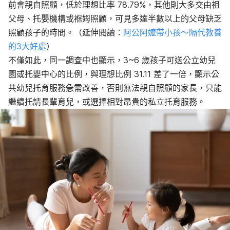
前會親自照顧，低於理想比率 78.79%，其他則大多交由祖
父母、托嬰機構或褓姆照顧，可見多達半數以上的父母缺乏
照顧孩子的時間。（延伸閱讀：
阿公阿嬤帶小孩～隔代教養
的3大好處
）
不僅如此，同一調查中也顯示，3~6 歲孩子可送公立幼兒
園或托嬰中心的比例，與理想比例 31.11 差了一倍，顯示公
共幼兒托育服務急需改善，否則無法親自照顧的家長，只能
繼續托請長輩育兒，或選擇相對昂貴的私立托育服務。