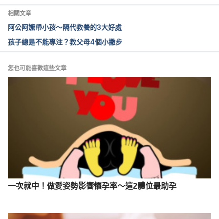
Accessed July 26, 2021
相關文章
阿公阿嬤帶小孩～隔代教養的3大好處
3. 105 年婦女就業與婚育調查（行政院主計處）
孩子總是不能專注？教父母4個小撇步
https://www.stat.gov.tw/public/Attachment/7911117
100ZT9Y70G.pdf
您也可能喜歡這些文章
Accessed July 26, 2021
4. 育兒真辛苦 封肚不想生（兒福聯盟）
https://www.children.org.tw/news/advocacy_detail/
1979
Accessed July 26, 2021
一次就中！做愛姿勢影響懷孕率～這2體位最助孕
5. 性別工作平等法相關假別