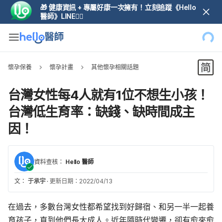
🎁 健康資訊 + 專屬好康一次擁有！立刻追蹤《Hello
醫師》LINE👆🏼
懷孕保養
懷孕計畫
其他懷孕相關話題
台灣女性每4人就有1位不想生小孩！
台灣低生育率：缺錢、缺時間成主
因！
資料查核：
Hello 醫師
文：
于承宇
·
更新日期：2022/04/13
在過去，多數台灣女性都希望找到好歸宿、和另一半一起養
育孩子，直到他們長大成人。近年隨時代變遷，卻有愈來愈