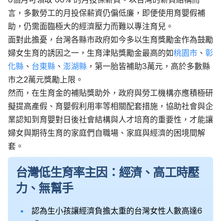
言，多數勞工的月投保薪資仍偏低廉，即便使用育嬰假補
助，仍需面臨極大的經濟壓力而難以專注育兒。
面對此擔憂，台灣各縣市政府如今多以生育獎勵金作為鼓勵
婦女生育的誘因之一，生育津貼獎勵金最高的如
桃園市
、
彰
化縣
、
台東縣
、
澎湖縣
，第一胎皆補助3萬元，高於多數縣
市之2萬元獎勵上限。
然而，在生育金的補貼獎助外，政府與勞工機構亦應積極研
擬提高產假、育嬰假利用率等相關配套措施，協助社會與企
業認知到育嬰對日後社會結構與人才培育的重要性，才能讓
婦女與期待生育的家庭們自職場、家庭與經濟的困境間解
套。
台灣低生育率主因：經濟、高工時壓
力、無幫手
認為生小孩讓經濟負擔太重的台灣女性人數高達6