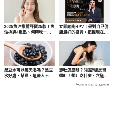
https://ris.penghu.gov.tw/wangan/home.jsp?id=201 
Accessed April 12, 2022
9. 產婦生育補助（台東縣戶政事務所）
2025魚油推薦評價25款！魚
立即諮詢HPV！是對自己健
油挑選4重點、何時吃一次
康最好的投資，把握現在不
https://tth.taitung.gov.tw/files/11-1000-111-1.php 
看
嫌晚！
Accessed April 12, 2022
黑豆水可以每天喝嗎？黑豆
想吐怎麼辦？5招舒緩反胃
水好處、禁忌、這些人不適
想吐！想吐吃什麼、穴道、
合喝
原因解析
Recommended by
載入中