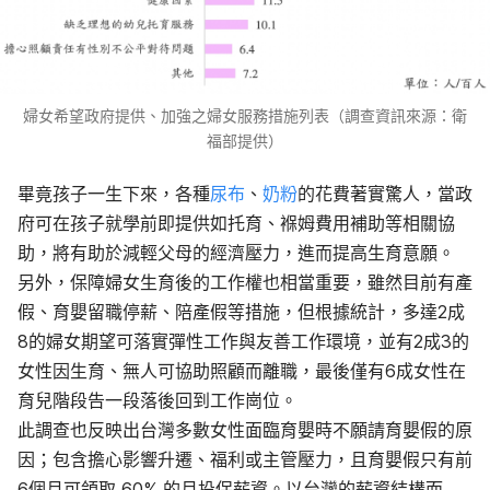
婦女希望政府提供、加強之婦女服務措施列表（調查資訊來源：衛
福部提供）
畢竟孩子一生下來，各種
尿布
、
奶粉
的花費著實驚人，當政
府可在孩子就學前即提供如托育、褓姆費用補助等相關協
助，將有助於減輕父母的經濟壓力，進而提高生育意願。
另外，保障婦女生育後的工作權也相當重要，雖然目前有產
假、育嬰留職停薪、陪產假等措施，但根據統計，多達2成
8的婦女期望可落實彈性工作與友善工作環境，並有2成3的
女性因生育、無人可協助照顧而離職，最後僅有6成女性在
育兒階段告一段落後回到工作崗位。
此調查也反映出台灣多數女性面臨育嬰時不願請育嬰假的原
因；包含擔心影響升遷、福利或主管壓力，且育嬰假只有前
6個月可領取 60% 的月投保薪資。以台灣的薪資結構而