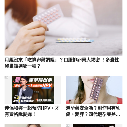
https://www.mol.gov.tw/topic/3067/14530/14535/
Accessed July 26, 2021
6.彰化縣政府生育補助 
https://social.chcg.gov.tw/06service/service01_con.
asp?data_id=11371 Accessed April 12, 2022
7. 桃園市生育津貼（桃園市政府社會局）
月經沒來「吃排卵藥調經」？口服排卵藥大揭密 ！多囊性
卵巢該選哪一種？
https://sab.tycg.gov.tw/home.jsp?
id=30567&parentpath=0,30484,30492&mcustomiz
PR
e=onemessages_view.jsp&dataserno=2020052500
01&aplistdn=ou=data,ou=childcarenew,ou=chsocial
,ou=ap_root,o=tycg,c=tw&toolsflag=Y Accessed 
April 12, 2022
伴侶和妳一起預防HPV，才
避孕藥安全嗎？副作用有乳
有資格說愛妳！
癌、變胖？四代避孕藥差異
8. 出生生育登記津貼（澎湖縣政府）
全解析
PR