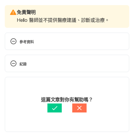
免責聲明
Hello 醫師並不提供醫療建議、診斷或治療。
參考資料
1. 108 年15-64 歲婦女生活狀況調查報告（衛福部）
紀錄
https://dep.mohw.gov.tw/dos/cp-1769-47735-
113.html
現行版本
Accessed July 26, 2021
2022/04/13
文： 
于承宇
這篇文章對你有幫助嗎？
2. 國際勞動統計 – 108年（勞動部）
資料查核：
Hello 醫師
由 
Karen Lin
 更新
https://www.mol.gov.tw/statistics/2452/2457/463
64/#