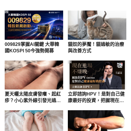
PR
009829掌握AI關鍵 大華韓
貓奴的夢魘！貓過敏的治療
國KOSPI 50今強勢開募
與改善方式
PR
夏天曬太陽皮膚發癢、起紅
立即諮詢HPV！是對自己健
疹？小心紫外線引發光過
康最好的投資，把握現在不
敏！6大症狀你中了嗎
嫌晚！