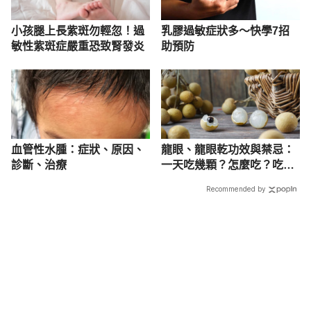
小孩腿上長紫斑勿輕忽！過
乳膠過敏症狀多～快學7招
敏性紫斑症嚴重恐致腎發炎
助預防
血管性水腫：症狀、原因、
龍眼、龍眼乾功效與禁忌：
診斷、治療
一天吃幾顆？怎麼吃？吃多
會怎樣？
Recommended by
載入中