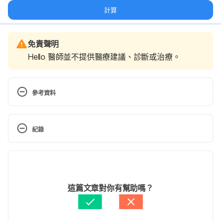
計算
免責聲明
Hello 醫師並不提供醫療建議、診斷或治療。
參考資料
Hay fever. 
https://www.nhs.uk/conditions/hay-
fever/
紀錄
Hay fever. 
https://www.mayoclinic.org/diseases-
現行版本
conditions/hay-fever/symptoms-causes/syc-
20373039
2024/04/10
文： 
張雅惠
這篇文章對你有幫助嗎？
醫學審稿：
賴建翰醫師
由 
張凱安 Kyle Chang
 更新