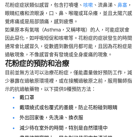
花粉症症狀類似感冒，包含打噴嚏、
咳嗽
、流鼻涕、
鼻塞
，
眼睛紅癢和流眼淚，口、鼻、喉嚨或耳朵癢，並且太陽穴感
覺疼痛或是局部頭痛，感到疲憊。
如果原本有氣喘（Asthma，又稱哮喘）的人，可能症狀會
因此惡化，如呼吸短促和咳嗽等。花粉症的症狀發生的時間
通常會比感冒久，從數週到數個月都可能，且因為花粉症是
過敏現象，不像感冒會有發燒或全身痠痛的現象。
花粉症的預防和治療
目前並無方法可以治療花粉症，僅能盡量做好預防工作，減
少暴露在過敏原環境裡，或在接觸過敏原之前，服用醫師指
示的抗過敏藥物，以下提供9種預防方法：
戴口罩
戴環繞式或包覆式的墨鏡，防止花粉碰到眼睛
外出回家後，先洗澡、換衣服
減少待在室外的時間，特別是自然環境中