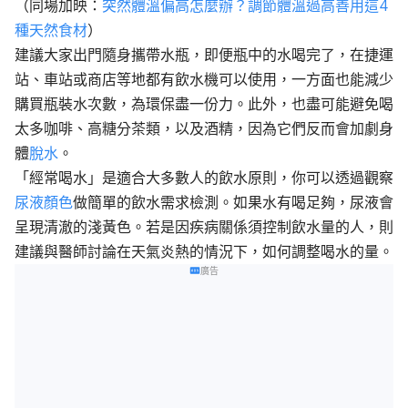
（同場加映：
突然體溫偏高怎麼辦？調節體溫過高善用這4
種天然食材
）
建議大家出門隨身攜帶水瓶，即便瓶中的水喝完了，在捷運
站、車站或商店等地都有飲水機可以使用，一方面也能減少
購買瓶裝水次數，為環保盡一份力。此外，也盡可能避免喝
太多咖啡、高糖分茶類，以及酒精，因為它們反而會加劇身
體
脫水
。
「經常喝水」是適合大多數人的飲水原則，你可以透過觀察
尿液顏色
做簡單的飲水需求檢測。如果水有喝足夠，尿液會
呈現清澈的淺黃色。若是因疾病關係須控制飲水量的人，則
建議與醫師討論在天氣炎熱的情況下，如何調整喝水的量。
廣告