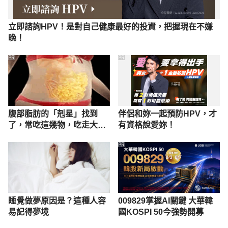
立即諮詢HPV！是對自己健康最好的投資，把握現在不嫌
晚！
PR
PR
腹部脂肪的「剋星」找到
伴侶和妳一起預防HPV，才
了，常吃這幾物，吃走大肚
有資格說愛妳！
囊，瘦出小蠻腰
PR
睡覺做夢原因是？這種人容
009829掌握AI關鍵 大華韓
易記得夢境
國KOSPI 50今強勢開募