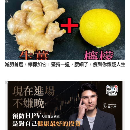
PR
減肥首選，檸檬加它，堅持一週，腰細了，瘦到你懷疑人生
PR