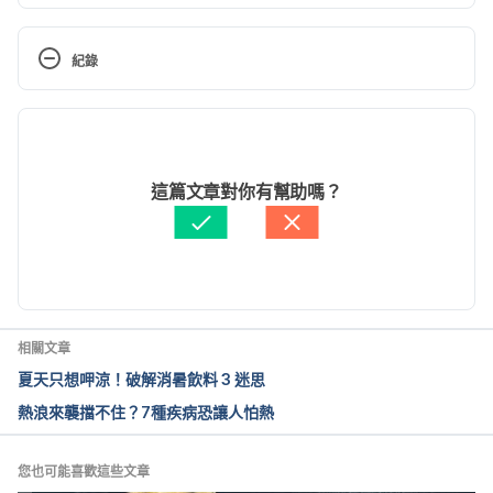
Heatwave: how to cope in hot weather? 
https://www.nhs.uk/live-well/healthy-
紀錄
body/heatwave-how-to-cope-in-hot-weather/ 
Accessed July 8, 2020.
現行版本
How to stay healthy in the heat? 
2022/12/21
https://www.health.nsw.gov.au/environment/beatth
文： 
黎佳燊
這篇文章對你有幫助嗎？
eheat/Pages/stay-healthy-in-heat.aspx Accessed 
醫學審稿：
姜冠宇醫師
July 8, 2020.
由 
Arthur Cheng
 更新
Staying safe during a heatwave. 
https://www.royalvoluntaryservice.org.uk/our-
services/advice-and-support/stay-safe-during-a-
相關文章
heatwave Accessed July 8, 2020.
夏天只想呷涼！破解消暑飲料 3 迷思
熱浪來襲擋不住？7種疾病恐讓人怕熱
您也可能喜歡這些文章