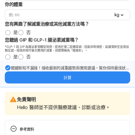
你的體重
kg
您有興趣了解減重治療或其他減重方法嗎？
是
否
您聽過 GIP 和 GLP-1 腸泌素減重嗎？
*GLP-1 與 GIP 為腸泌素受體促效劑，原用於第二型糖尿病，因能抑制食慾、延緩胃排空並增加
飽足感，經政府核可後也應用於減重，民間慣稱為「瘦瘦針」。
是
否
關鍵新知不漏接！接收最新的減重趨勢與實用建議，幫你保持最佳狀
態。
計算
免責聲明
Hello 醫師並不提供醫療建議、診斷或治療。
參考資料