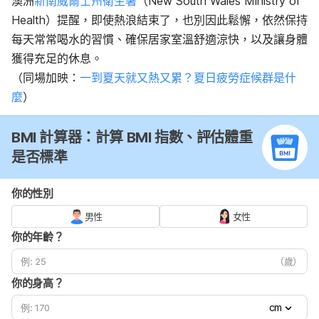
澳洲
新南威爾士州衛生署
（New South Wales Ministry of
Health）提醒，即使熱浪結束了，也別因此鬆懈，依然保持
每天常常喝水的習慣、確保居家室溫舒適涼快，以及讓身體
獲得充足的休息。
（同場加映：
一到夏天就又熱又累？夏日疲勞症候群是什
麼
）
BMI 計算器：計算 BMI 指數、評估體重
是否標準
你的性別
男性
女性
你的年齡？
（歲）
你的身高？
cm