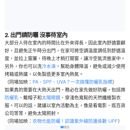
2. 出門請防曬 沒事待室內
大部分人待在室內的時間比在外來得長，因此室內舒適要顧
好，且避免正午時分出門，在家可將空調溫度調低到舒適溫
度，並拉上窗簾，待晚上才稍打開窗，讓冷空氣流進家中。
另外，你也可以洗
冷水澡
，幫助身體降溫，避免或減少使用
烤箱或熱爐，以免製造更多室內熱氣。
（同場加映：
PA、SPF、UVA？一次搞懂防曬乳指標
）
如果真的需要在大熱天出門，務必在家先做好防曬，包括擦
防曬乳
、戴帽子和
太陽眼鏡
、穿淺色寬鬆的天然纖維製衣
服。可以的話，建議以室內活動為主，像是看電影、逛百貨
公司等等，避免太陽照射。
（同場加映：
衣物也能防曬！認識紫外線防護係數 UPF
）
廣告