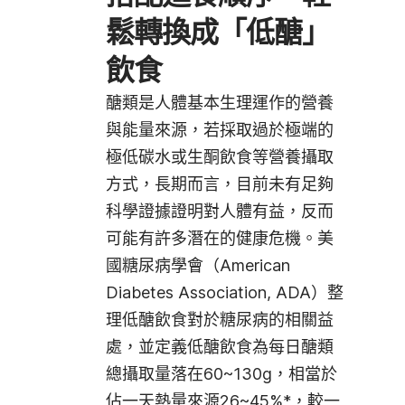
鬆轉換成「低醣」
飲食
醣類是人體基本生理運作的營養
與能量來源，若採取過於極端的
極低碳水或生酮飲食等營養攝取
方式，長期而言，目前未有足夠
科學證據證明對人體有益，反而
可能有許多潛在的健康危機。美
國糖尿病學會（American
Diabetes Association, ADA）整
理低醣飲食對於糖尿病的相關益
處，並定義低醣飲食為每日醣類
總攝取量落在60~130g，相當於
佔一天熱量來源26~45%
*
，較一