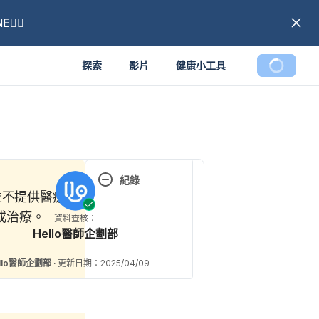
🏼
探索
影片
健康小工具
載入中
紀錄
師並不提供醫療
現行版本
或治療。
資料查核：
Hello醫師企劃部
2025/04/09
文： 
Hello醫
llo醫師企劃部
·
更新日期：2025/04/09
師企劃部
資料查核：
Hello醫師企