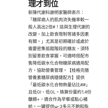
理才到位
新陳代謝科謝明家醫師表示：
「糖尿病人的肌肉流失機率較一
般人高出2倍
#
！這與生理代謝的
改變，加上飲食限制等諸多因素
有關。」尤其是初期確診或處於
需要密集追蹤階段的糖友，須特
別留意飲食掌握，可適時搭配市
售降低碳水化合物糖尿病適用配
方，協助營養管理。【桂格完膳
營養素糖尿病穩健配方】提供
「最低碳水化合物熱量佔比
##
」
且低GI、低GL。換算份量約1.4份
醣類
+
，適合作為早餐或點心補
給。一罐提供ω-3多元不飽和脂