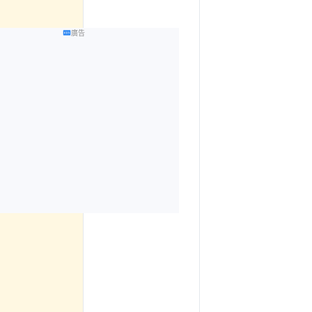
劃部
由 
周士閔
 更
廣告
新