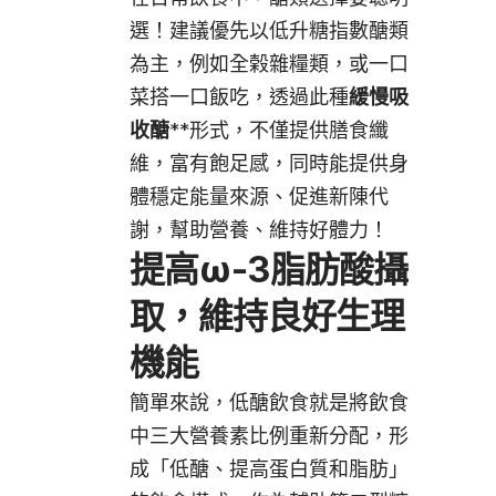
選！建議優先以低升糖指數醣類
為主，例如全榖雜糧類，或一口
菜搭一口飯吃，透過此種
緩慢吸
收醣
**
形式，不僅提供膳食纖
維，富有飽足感，同時能提供身
體穩定能量來源、促進新陳代
謝，幫助營養、維持好體力！
提高ω-3脂肪酸攝
取，維持良好生理
機能
簡單來說，低醣飲食就是將飲食
中三大營養素比例重新分配，形
成「低醣、提高蛋白質和脂肪」