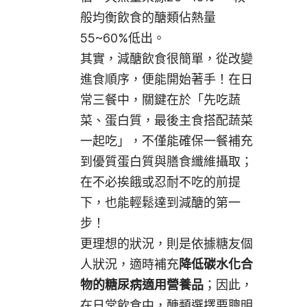
般均衡飲食的醣類佔熱量
55~60%低出。
其實，減醣飲食很簡單，從改變
進食順序，便能開始著手！在日
常三餐中，關鍵在於「先吃蔬
菜、蛋白質，最後主食搭配蔬菜
一起吃」，不僅能確保一餐補充
到優質蛋白質與膳食纖維攝取；
在不必挨餓或忍耐不吃的前提
下，也能輕鬆達到減醣的第一
步！
更理想的狀況，則是依據糖友個
人狀況，適時補充
降低碳水化合
物的糖尿病適用營養品
；因此，
在日常飲食中，醣類選擇要聰明