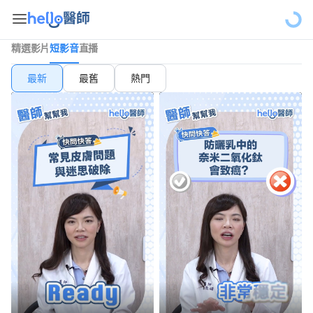
精選
影片
短影音
直播
最新
最舊
熱門