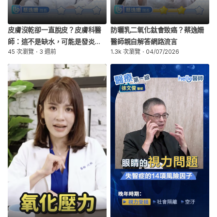
皮膚沒乾卻一直脫皮？皮膚科醫
防曬乳二氧化鈦會致癌？蔡逸姍
師：這不是缺水，可能是發炎、
醫師親自解答網路流言
45 次瀏覽
3 週前
1.3k 次瀏覽
04/07/2026
濕疹找上門！