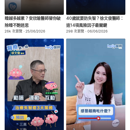
睡越多越累？安欣瑜醫師替你破
40歲就要防失智？徐文俊醫師：
除睡不飽迷思
這14項風險因子最關鍵
26k 次瀏覽
25/06/2026
298 次瀏覽
06/06/2026