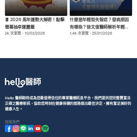
🧧 2026 馬年運勢大解密！點擊
什麼是年輕型失智症？發病原因
螢幕抽幸運靈籤
有哪些？徐文俊醫師解析年輕型
2k 次瀏覽
10/02/2026
1.4k 次瀏覽
25/01/2026
失智三大成因
Hello 醫師期待成為您最值得信任的專業醫療訊息平台，我們提供您完整豐富且
正確之醫療新訊，協助您時刻在健康保健的道路做出最佳決定，擁有富足美好的
健康人生。
追蹤我們