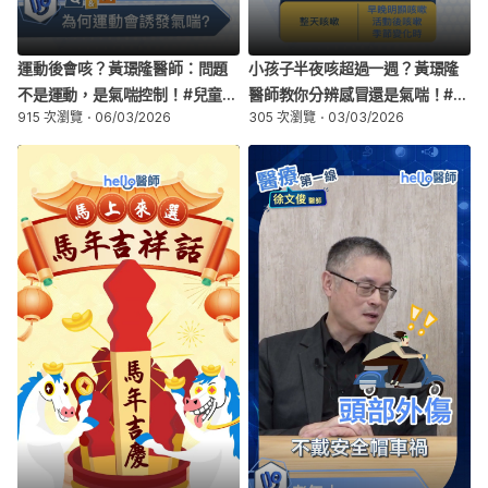
運動後會咳？黃璟隆醫師：問題
小孩子半夜咳超過一週？黃璟隆
不是運動，是氣喘控制！#兒童風
醫師教你分辨感冒還是氣喘！#兒
915 次瀏覽
06/03/2026
305 次瀏覽
03/03/2026
濕免疫 #兒科權威 #黃璟隆 #醫師
童風濕免疫 #兒科權威 #黃璟隆 #
幫幫我 #氣喘 醫師
醫師幫幫我 #氣喘 醫師