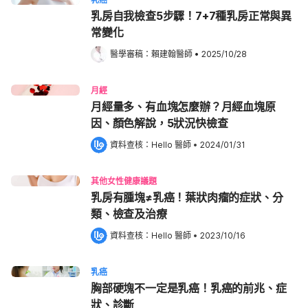
乳房自我檢查5步驟！7+7種乳房正常與異
常變化
醫學審稿：
賴建翰醫師
•
2025/10/28
月經
月經量多、有血塊怎麼辦？月經血塊原
因、顏色解說，5狀況快檢查
資料查核：
Hello 醫師
 •
2024/01/31
其他女性健康議題
乳房有腫塊≠乳癌！葉狀肉瘤的症狀、分
類、檢查及治療
資料查核：
Hello 醫師
 •
2023/10/16
乳癌
胸部硬塊不一定是乳癌！乳癌的前兆、症
狀、診斷