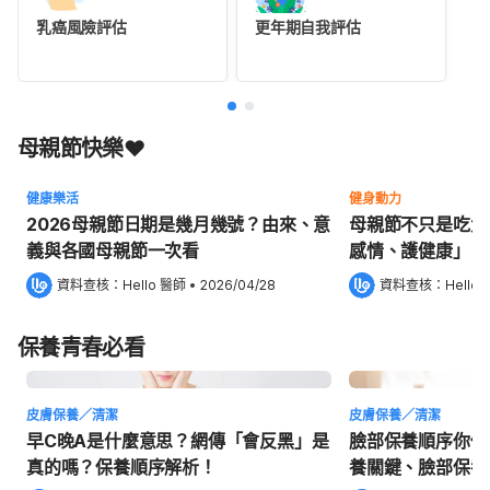
乳癌風險評估
更年期自我評估
母親節快樂❤️
健康樂活
健身動力
2026母親節日期是幾月幾號？由來、意
母親節不只是吃大
義與各國母親節一次看
感情、護健康」！
資料查核：
Hello 醫師
 •
2026/04/28
資料查核：
Hello
保養青春必看
皮膚保養／清潔
皮膚保養／清潔
早C晚A是什麼意思？網傳「會反黑」是
臉部保養順序你做
真的嗎？保養順序解析！
養關鍵、臉部保養