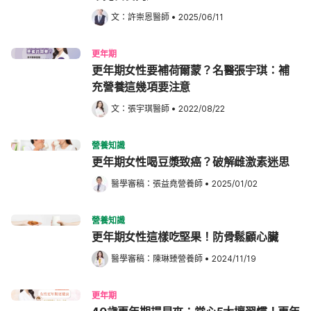
文：
許崇恩醫師
•
2025/06/11
更年期
更年期女性要補荷爾蒙？名醫張宇琪：補
充營養這幾項要注意
文：
張宇琪醫師
•
2022/08/22
營養知識
更年期女性喝豆漿致癌？破解雌激素迷思
醫學審稿：
張益堯營養師
•
2025/01/02
營養知識
更年期女性這樣吃堅果！防骨鬆顧心臟
醫學審稿：
陳琳臻營養師
•
2024/11/19
更年期