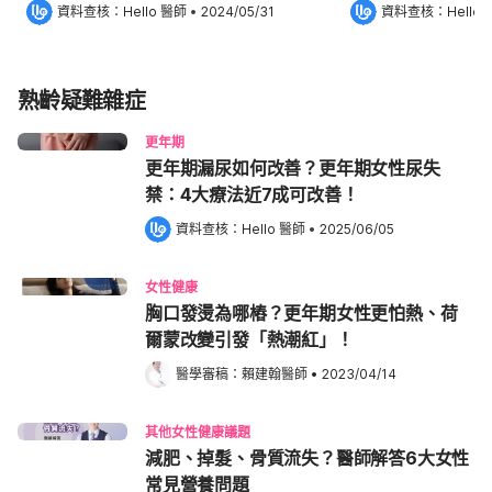
資料查核：
Hello 醫師
 •
2024/05/31
資料查核：
Hello
熟齡疑難雜症
更年期
更年期漏尿如何改善？更年期女性尿失
禁：4大療法近7成可改善！
資料查核：
Hello 醫師
 •
2025/06/05
女性健康
胸口發燙為哪樁？更年期女性更怕熱、荷
爾蒙改變引發「熱潮紅」！
醫學審稿：
賴建翰醫師
•
2023/04/14
其他女性健康議題
減肥、掉髮、骨質流失？醫師解答6大女性
常見營養問題