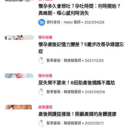
懷孕多久會想吐？孕吐時間：何時開始？
高峰期、噁心感何時消失
資料查核：
Hello 醫師
 •
2023/04/28
懷孕保養
懷孕產後記憶力變差？5撇步改善孕婦健忘
症
醫學審稿：
賴建翰醫師
•
2021/12/29
懷孕保養
尿失禁不要來！6招助產後媽媽不尷尬
醫學審稿：
賴建翰醫師
•
2025/06/06
產後護理
產後照護這樣做！照顧產婦的身體健康
醫學審稿：
賴建翰醫師
•
2020/05/11