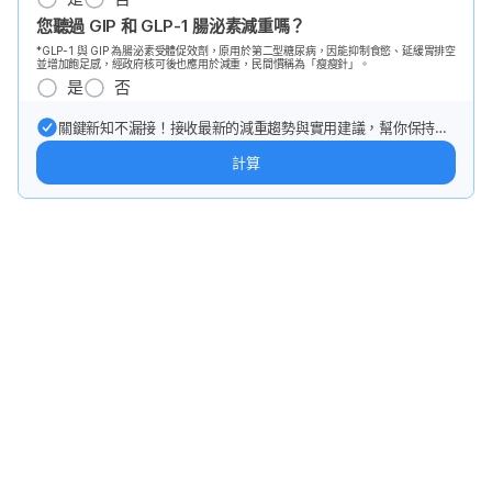
您聽過 GIP 和 GLP-1 腸泌素減重嗎？
*GLP-1 與 GIP 為腸泌素受體促效劑，原用於第二型糖尿病，因能抑制食慾、延緩胃排空
並增加飽足感，經政府核可後也應用於減重，民間慣稱為「瘦瘦針」。
是
否
關鍵新知不漏接！接收最新的減重趨勢與實用建議，幫你保持最
佳狀態。
計算