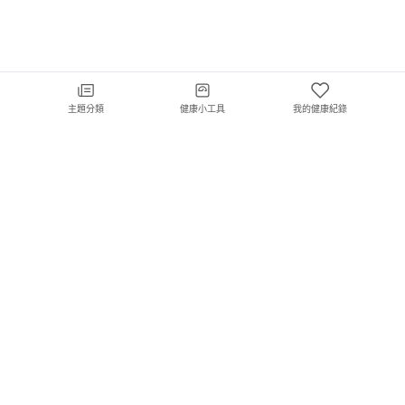
主題分類
健康小工具
我的健康紀錄
Hello 醫師期待成為您最值得信任的專業醫療訊息平台，我們提供您完整豐富且
正確之醫療新訊，協助您時刻在健康保健的道路做出最佳決定，擁有富足美好的
健康人生。