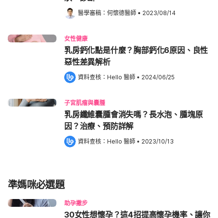
醫學審稿：
何懷德醫師
•
2023/08/14
女性健康
乳房鈣化點是什麼？胸部鈣化6原因、良性
惡性差異解析
資料查核：
Hello 醫師
 •
2024/06/25
子宮肌瘤與囊腫
乳房纖維囊腫會消失嗎？長水泡、腫塊原
因？治療、預防詳解
資料查核：
Hello 醫師
 •
2023/10/13
準媽咪必選題
助孕撇步
30女性想懷孕？這4招提高懷孕機率、讓你