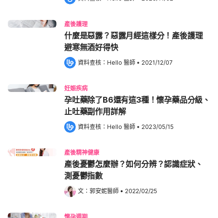
產後護理
什麼是惡露？惡露月經這樣分！產後護理
避寒無酒好得快
資料查核：
Hello 醫師
 •
2021/12/07
妊娠疾病
孕吐藥除了B6還有這3種！懷孕藥品分級、
止吐藥副作用詳解
資料查核：
Hello 醫師
 •
2023/05/15
產後精神健康
產後憂鬱怎麼辦？如何分辨？認識症狀、
測憂鬱指數
文：
郭安妮醫師
•
2022/02/25
懷孕週期