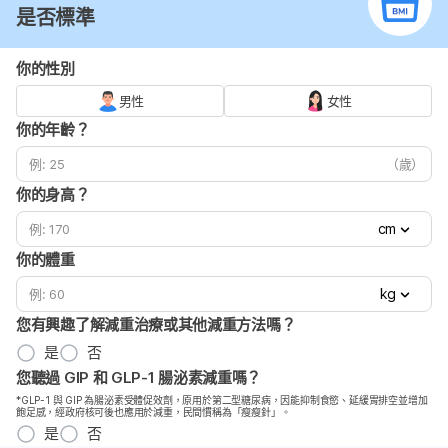
是否標準
你的性別
男性
女性
你的年齡？
（歲）
你的身高？
cm
你的體重
kg
您有興趣了解減重治療或其他減重方法嗎？
是
否
您聽過 GIP 和 GLP-1 腸泌素減重嗎？
*GLP-1 與 GIP 為腸泌素受體促效劑，原用於第二型糖尿病，因能抑制食慾、延緩胃排空並增加
飽足感，經政府核可後也應用於減重，民間慣稱為「瘦瘦針」。
是
否