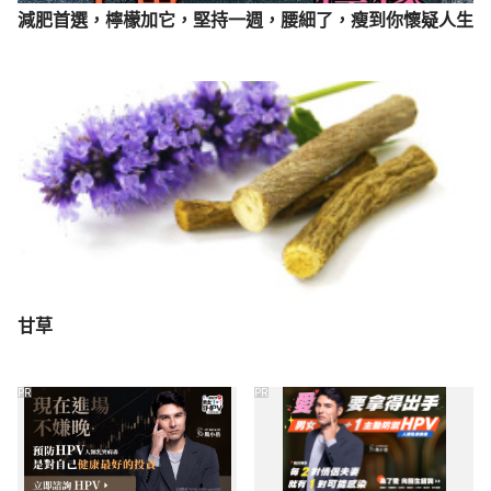
減肥首選，檸檬加它，堅持一週，腰細了，瘦到你懷疑人生
甘草
PR
PR