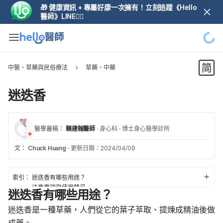
🎁 健康資訊 + 專屬好康一次擁有！立刻追蹤《Hello
醫師》LINE👆🏼
中醫、草藥與民俗療法
草藥、中藥
迷迭香
醫學審稿：
賴建翰醫師
·
身心科
·
博士身心醫學診所
文：
Chuck Huang
·
更新日期：2024/04/09
索引：
迷迭香有哪些用途？
注意事項與使用禁忌
迷迭香有哪些用途？
使用迷迭香的潛在副作用
使用迷迭香的潛在交互作用
迷迭香是一種草藥，人們從它的葉子萃取、提煉成精油後做
建議用量