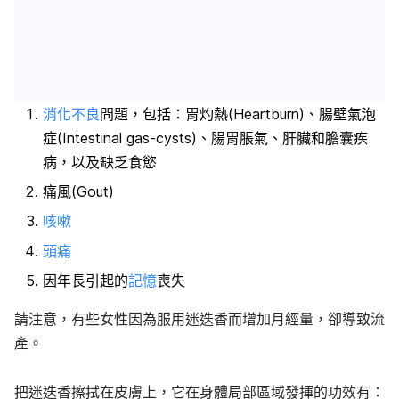
消化不良
問題，包括：胃灼熱(Heartburn)、腸壁氣泡
症(Intestinal gas-cysts)、腸胃脹氣、肝臟和膽囊疾
病，以及缺乏食慾
痛風(Gout)
咳嗽
頭痛
因年長引起的
記憶
喪失
請注意，有些女性因為服用迷迭香而增加
月經量
，卻導致流
產。
把迷迭香擦拭在皮膚上，它在身體局部區域發揮的功效有：