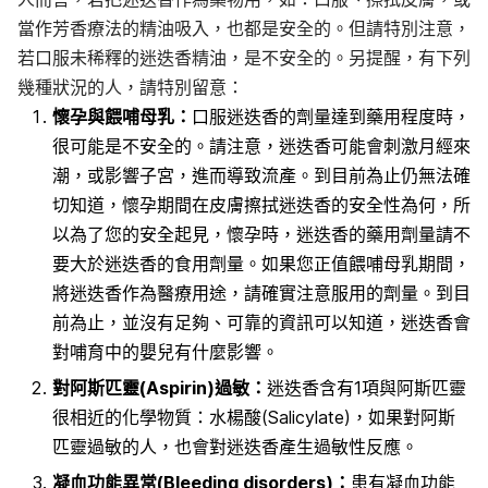
當作芳香療法的精油吸入，也都是安全的。但請特別注意，
若口服未稀釋的迷迭香精油，是不安全的。另提醒，有下列
幾種狀況的人，請特別留意
：
懷孕與餵哺母乳：
口服迷迭香的劑量達到藥用程度時，
很可能是不安全的。請注意，迷迭香可能會刺激月經來
潮，或影響子宮，進而導致流產。到目前為止仍無法確
切知道，懷孕期間在皮膚擦拭迷迭香的安全性為何，所
以為了您的安全起見，懷孕時，迷迭香的藥用劑量請不
要大於迷迭香的食用劑量。如果您正值餵哺母乳期間，
將迷迭香作為醫療用途，請確實注意服用的劑量。到目
前為止，並沒有足夠、可靠的資訊可以知道，迷迭香會
對哺育中的嬰兒有什麼影響。
對阿斯匹靈(Aspirin)過敏：
迷迭香含有1項與阿斯匹靈
很相近的化學物質：
水楊酸(
Salicylate)，如果對阿斯
匹靈過敏的人，也會對迷迭香產生過敏性反應。
凝血功能異常(Bleeding disorders)：
患有凝血功能