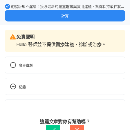
關鍵新知不漏接！接收最新的減重趨勢與實用建議，幫你保持最佳狀
態。
計算
免責聲明
Hello 醫師並不提供醫療建議、診斷或治療。
參考資料
Rosemary 
http://www.webmd.com/vitamins-
supplements/ingredientmono-154-rosemary.aspx?
紀錄
activeingredientid=154&
 Accessed August 11, 2017
現行版本
Rosemary: Health benefits, precautions, and drug 
interactions 
2024/04/09
http://www.medicalnewstoday.com/articles/26637
文： 
Chuck Huang
這篇文章對你有幫助嗎？
0.php
 Accessed August 11, 2017
醫學審稿：
賴建翰醫師