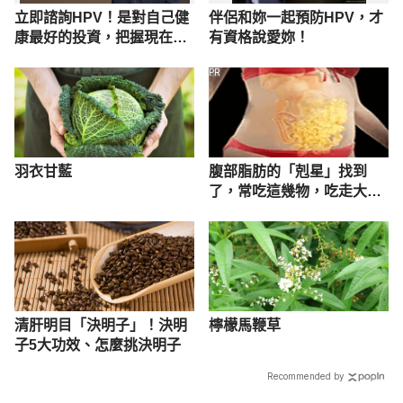
立即諮詢HPV！是對自己健
伴侶和妳一起預防HPV，才
康最好的投資，把握現在不
有資格說愛妳！
嫌晚！
PR
羽衣甘藍
腹部脂肪的「剋星」找到
了，常吃這幾物，吃走大肚
囊，瘦出小蠻腰
清肝明目「決明子」！決明
檸檬馬鞭草
子5大功效、怎麼挑決明子
Recommended by