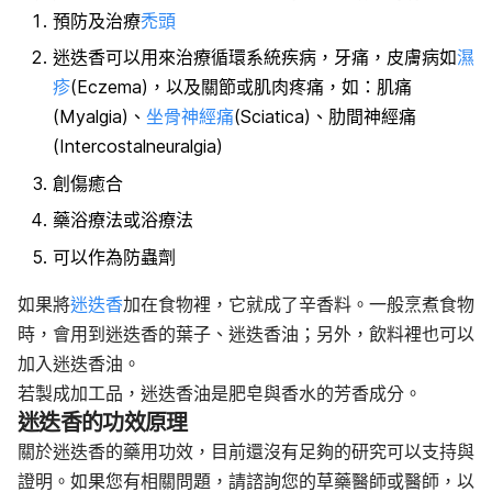
預防及治療
禿頭
迷迭香可以用來治療循環系統疾病，牙痛，皮膚病如
濕
疹
(Eczema)，以及關節或肌肉疼痛，如：肌痛
(Myalgia)、
坐骨神經痛
(Sciatica)、肋間神經痛
(Intercostalneuralgia)
創傷癒合
藥浴療法或浴療法
可以作為防蟲劑
如果將
迷迭香
加在食物裡，它就成了辛香料。一般烹煮食物
時，會用到迷迭香的葉子、迷迭香油；另外，飲料裡也可以
加入迷迭香油。
若製成加工品，迷迭香油是肥皂與香水的芳香成分。
迷迭香的功效原理
關於迷迭香的藥用功效，目前還沒有足夠的研究可以支持與
證明。如果您有相關問題，請諮詢您的草藥醫師或醫師，以