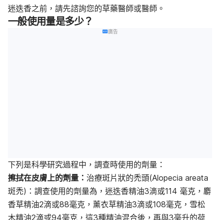
迷迭香之前，請先諮詢您的草藥醫師或醫師。
一般使用量是多少？
廣告
下列是科學研究過程中，調查時使用的劑量：
擦拭在皮膚上的劑量：
治療斑片狀的禿頭(Alopecia areata
斑禿)：調查使用的劑量為，迷迭香精油3滴或114 毫克，麝
香草精油2滴或88毫克，薰衣草精油3滴或108毫克，雪松
木精油2滴或94毫克，這3種精油混合後，再與3毫升的荷