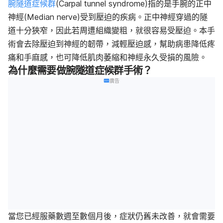
腕隧道症候群手術的術後恢復
腕隧道症候群
(Carpal tunnel syndrome)指的是手腕的正中
神經(Median nerve)受到壓迫的疾病。正中神經穿過的隧
道十分狹窄，因此若周遭組織變粗，就很容易受壓迫。本手
術會去除壓迫到神經的韌帶，減輕壓迫感，幫助病患降低疼
痛和手麻感，也可降低肌肉萎縮和神經永久受損的風險。
為什麼需要做腕隧道症候群手術？
廣告
當您已經服藥數週至數個月後，症狀仍舊未改善，就會需要