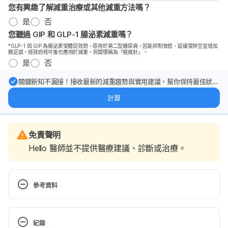
您有興趣了解減重治療或其他減重方法嗎？
是
否
您聽過 GIP 和 GLP-1 腸泌素減重嗎？
*GLP-1 與 GIP 為腸泌素受體促效劑，原用於第二型糖尿病，因能抑制食慾、延緩胃排空並增加
飽足感，經政府核可後也應用於減重，民間慣稱為「瘦瘦針」。
是
否
關鍵新知不漏接！接收最新的減重趨勢與實用建議，幫你保持最佳狀
態。
計算
免責聲明
Hello 醫師並不提供醫療建議、診斷或治療。
參考資料
Carpal Tunnel Release. 
http://www.hopkinsmedicine.org/healthlibrary/test_
紀錄