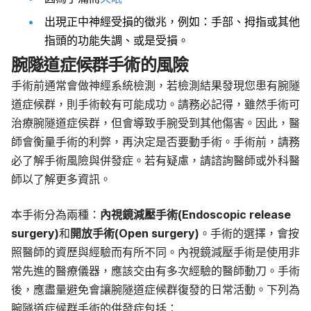
出現正中神經受損的徵兆，例如：手部、拇指或其他
指頭的功能失調、或是受損。
腕隧道症候群手術的風險
手術前通常會做神經系統檢測，若檢測結果發現您患有腕隧
道症候群，則手術較有可能成功。請務必記得，雖然手術可
治療腕隧道症侯群，但會導致手腕受到其他傷害。因此，醫
師會衡量手術的利弊，再決定是否要動手術。手術前，請務
必了解手術風險與併發症。若有疑慮，請諮詢醫師或外科醫
師以了解更多資訊。
本手術分為兩種：
內視鏡減壓手術(Endoscopic release
surgery)
和
開放手術(Open surgery)
。手術的選擇，會按
照醫師的資歷與經驗而有所不同。內視鏡減壓手術是使用非
常先進的醫療儀器，應該交由有多次經驗的醫師動刀。手術
後，應盡量避免會讓腕隧道症候群復發的日常活動。下列為
腕隧道症候群手術的併發症包括：