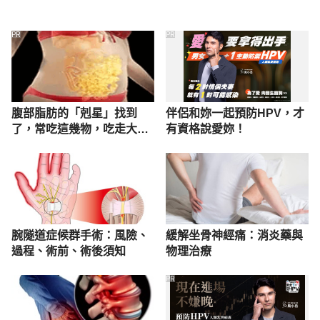
PR
PR
腹部脂肪的「剋星」找到
伴侶和妳一起預防HPV，才
了，常吃這幾物，吃走大肚
有資格說愛妳！
囊，瘦出小蠻腰
腕隧道症候群手術：風險、
緩解坐骨神經痛：消炎藥與
過程、術前、術後須知
物理治療
PR