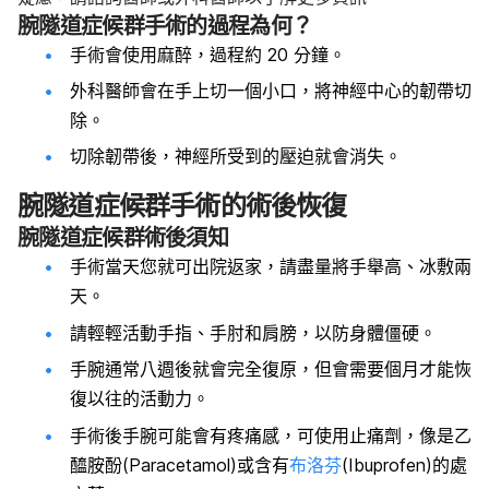
腕隧道症候群手術的過程為何？
手術會使用麻醉，過程約 20 分鐘。
外科醫師會在手上切一個小口，將神經中心的韌帶切
除。
切除韌帶後，神經所受到的壓迫就會消失。
腕隧道症候群手術的術後恢復
腕隧道症候群術後須知
手術當天您就可出院返家，請盡量將手舉高、冰敷兩
天。
請輕輕活動手指、手肘和肩膀，以防身體僵硬。
手腕通常八週後就會完全復原，但會需要個月才能恢
復以往的活動力。
手術後手腕可能會有疼痛感，可使用止痛劑，像是乙
醯胺酚(Paracetamol)或含有
布洛芬
(Ibuprofen)的處