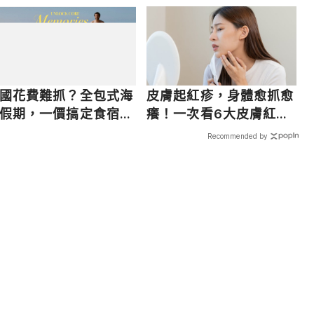
國花費難抓？全包式海
皮膚起紅疹，身體愈抓愈
假期，一價搞定食宿玩
癢！一次看6大皮膚紅疹
，省錢更省心！
原因
Recommended by
載入中