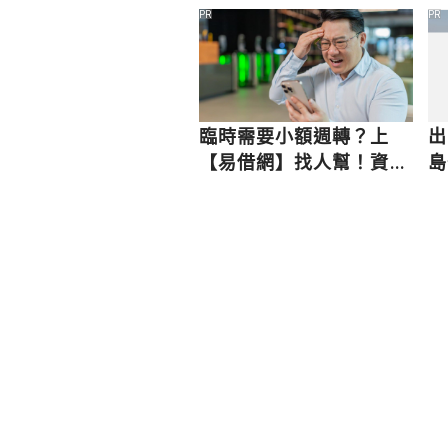
在不嫌晚！
PR
PR
臨時需要小額週轉？上
出
【易借網】找人幫！資金
島
快速到位
樂