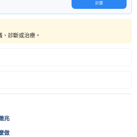
計算
建議、診斷或治療。
healthlibrary/conditions/nervous_system_disorders/pedi
 Accessed April 30, 2017.
ke. http://www.heartandstroke.ca/-/media/pdf-
e-to-pediatric-stroke-eng.ashx. Accessed April 30, 2017.
徵兆
v.au/health/conditionsandtreatments/stroke-can-occur-
麼做
017.