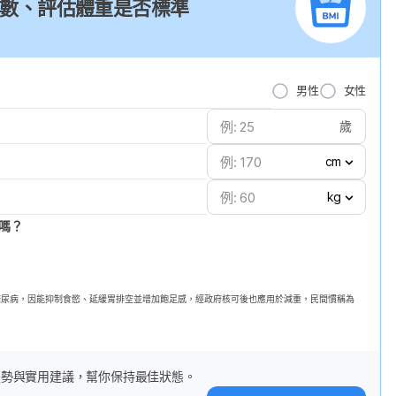
I 指數、評估體重是否標準
男性
女性
歲
cm
kg
嗎？
第二型糖尿病，因能抑制食慾、延緩胃排空並增加飽足感，經政府核可後也應用於減重，民間慣稱為
趨勢與實用建議，幫你保持最佳狀態。