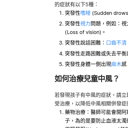
的症狀有以下5種：
突發性
嗜睡
(Sudden drows
突發性
視力
問題，例如：視力模糊(
(Loss of vision)。
突發性說話困難：
口齒不清
突發性走路困難或失去平衡
突發性身體一側出現
麻木
感
如何治療兒童中風？
若發現孩子有中風的症狀，請立
受治療，以降低中風相關併發症
藥物治療：醫師可能會開阿斯匹靈
子，為的是要防止血液太濁