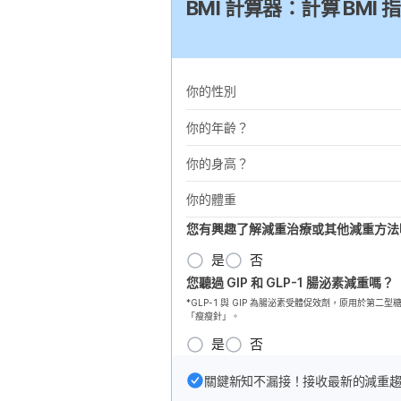
BMI 計算器：計算 BM
你的性別
你的年齡？
你的身高？
你的體重
您有興趣了解減重治療或其他減重方法
是
否
您聽過 GIP 和 GLP-1 腸泌素減重嗎？
*GLP-1 與 GIP 為腸泌素受體促效劑，原用於
「瘦瘦針」。
是
否
關鍵新知不漏接！接收最新的減重