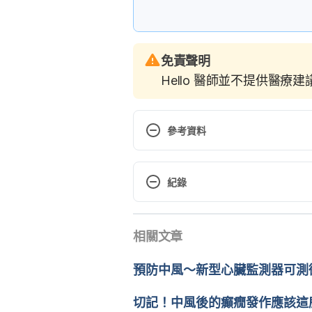
免責聲明
Hello 醫師並不提供醫療
參考資料
Pediatric Stroke. 
http://www.hopkinsmedicine.org/
紀錄
atric_stroke_22,PediatricStroke/.
現行版本
A family guide to pediatric stro
相關文章
2020/05/11
files/canada/other/a-family-guid
文： 
Kai Shih
預防中風～新型心臟監測器可測
Stroke can occur in children. 
醫學審稿：
賴建翰醫師
https://www.betterhealth.vic.go
切記！中風後的癲癇發作應該這
in-children. Accessed April 30, 2