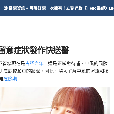
🎁 健康資訊 + 專屬好康一次擁有！立刻追蹤《Hello醫師》LINE
留意症狀發作快送醫
不管您現在是
古稀之年
，還是正嗷嗷待哺，中風的風險
則屬於較嚴重的狀況，因此，深入了解中風的照護和復
離
危險期
。