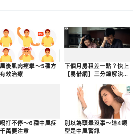
PR
風後肌肉痙攣～5種方
下個月房租差一點？快上
有效治療
【易借網】三分鐘解決燃
眉之急
嗝打不停～6種中風症
別以為頭暈沒事～這4類
千萬要注意
型是中風警訊