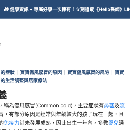
🎁 健康資訊 + 專屬好康一次擁有！立刻追蹤《Hello醫師》LINE
顧
冒的症狀
寶寶傷風感冒的原因
寶寶傷風感冒的風險
寶寶
冒的生活調整與居家療法
義
，稱為傷風感冒(Common cold)，主要症狀有
鼻塞
及
流
冒，有部分原因是經常與年齡較大的孩子玩在一起，且
的
免疫力
尚未發展成熟，因此出生一年內，多數
嬰兒
通