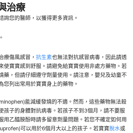
與治療
諮詢您的醫師，以獲得更多資訊。
。
治療傷風感冒，
抗生素
也無法對抗感冒病毒，因此請透
來使寶寶感到舒服。請避免給寶寶使用非處方藥物。若
燒藥，但請仔細遵守劑量使用。請注意，嬰兒及幼童不
為您列出常用於寶寶身上的藥物。
taminophen)能減緩發燒的不適。然而，這些藥物無法殺
使孩子的身體對抗病毒。若孩子不到3個月，請不要服
服用乙醯胺酚時請多留意劑量問題。若您不確定如何用
Ibuprofen)可以用於6個月大以上的孩子。若寶寶
脫水
或