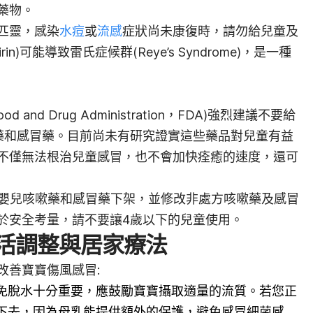
藥物。
匹靈，感染
水痘
或
流感
症狀尚未康復時，請勿給兒童及
pirin)可能導致雷氏症候群(Reye’s Syndrome)，是一種
and Drug Administration，FDA)強烈建議不要給
藥和感冒藥。目前尚未有研究證實這些藥品對兒童有益
不僅無法根治兒童感冒，也不會加快痊癒的速度，還可
將嬰兒咳嗽藥和感冒藥下架，並修改非處方咳嗽藥及感冒
於安全考量，請不要讓4歲以下的兒童使用。
活調整與居家療法
改善寶寶傷風感冒:
免脫水十分重要，應鼓勵寶寶攝取適量的流質。若您正
下去，因為母乳能提供額外的保護，避免感冒細菌感