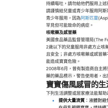
持續嘔吐，請勿給他們服用上述
請謹慎給兒童或青少年服用阿斯
青少年服用，因為
阿斯匹靈
(As
罕見但可能致命的病症。
咳嗽藥及感冒藥
美國食品藥品監督管理局(The Food 
2歲以下的兒童服用非處方止咳
且安全；非處方咳嗽藥或感冒藥
能造成寶寶危險。
2008年6月，曾有製造商自主
藥的藥品標示，警告使用者，出
寶寶傷風感冒的生
下列生活調整或居家療法能幫助
提供大量流質
：液體對避
在母乳親餵寶寶，請持續