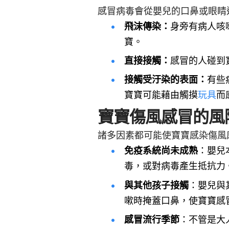
感冒病毒會從嬰兒的口鼻或眼睛
飛沫傳染：
身旁有病人咳
寶。
直接接觸：
感冒的人碰到
接觸受汙染的表面：
有些
寶寶可能藉由觸摸
玩具
而
寶寶傷風感冒的風
諸多因素都可能使寶寶感染傷風
免疫系統尚未成熟
：嬰兒
毒，或對病毒產生抵抗力
與其他孩子接觸
：嬰兒與
嗽時掩蓋口鼻，使寶寶感
感冒流行季節
：不管是大