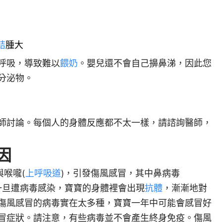
結
腫大
呼吸，導致難以
餵奶
。嬰兒還不會自己擤鼻涕，因此您
分泌物。
師討論。每個人的身體反應都不太一樣，請諮詢醫師，
因
與喉嚨(
上呼吸道
)，引發傷風感冒，其中鼻病毒
原因。一旦遭病毒感染，寶寶的身體裡會出現
抗體
，漸漸地對
傷風感冒的病毒實在太多種，寶寶一年中可能會感冒好
冒症狀。請注意，有些病毒並不會產生終身免疫。傷風