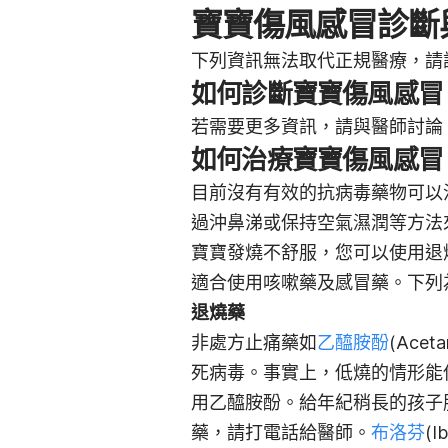
寶寶傷風感冒診斷
下列資訊無法取代正規醫療，請
如何診斷寶寶傷風感冒
若需要更多資訊，請與醫師討論
如何治療寶寶傷風感冒
目前沒有有效的抗病毒藥物可以
過沖鼻涕或保持空氣濕潤等方法
寶寶發燒不舒服，您可以使用退
適合使用咳嗽藥及感冒藥。下列
退燒藥
非處方止痛藥如
乙醯胺酚
(Ace
死病毒。事實上，低燒的情形能
用乙醯胺酚。給年紀稍長的孩子
藥，請打電話給醫師。
布洛芬
(