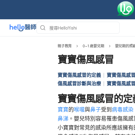
親子教育
0~1 歲嬰兒期
嬰兒期的照
寶寶傷風感冒
寶寶傷風感冒的定義
寶寶傷風感
傷風感冒診斷與治療
寶寶傷風感
寶寶傷風感冒的定
寶寶
的
喉嚨
與
鼻子
受到
病毒感染
鼻涕
。嬰兒特別容易罹患傷風感
小寶寶對常見的感染所應該擁有