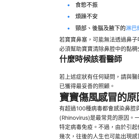
食慾不振
煩躁不安
頸部、後腦及腋下的
淋巴
若寶寶鼻塞，可能無法透過鼻子
必須幫助寶寶清除鼻腔中的黏稠
什麼時候該看醫師
若上述症狀有任何疑問，請與醫
已獲得最妥善的照顧。
寶寶傷風感冒的原
有超過100種病毒都會感染鼻腔
(Rhinovirus)是最常見的
特定病毒免疫。不過，由於引起
幾次，往後的人生也可能出現感