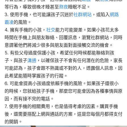
等行為，導致很晚才睡甚至
熬夜
睡眠不足。
3. 使用手機，也可能讓孩子沉迷於
社群網站
，或陷入
網路
霸凌
的風險。
4. 擁有手機的小孩，
社交
能力可能變差。如果小孩花太多
時間在手機上與朋友聯絡、回覆訊息，瀏覽社群網站，同時
意謂著他們將減少很多與朋友面對面接觸交流的機會。
5.
有些父母過度保護小孩，希望任何時候都能聯絡到孩
子、與孩子
溝通
，以確保孩子不會有任何潛在的危險，家長
可能認為，孩子會跟不熟識或不對的人，透露個人訊息，因
此希望能隨時掌握孩子的行蹤。
6.
可能會提高小孩過度依賴手機的風險。如果孩子還很小
的時候，您就給孩子手機，那麼您可能會因為各種事情與原
因，而有接不完的電話。
7. 使用
手機的相關費用，也是值得考慮的因素。購買手機
後，還需要搭配上網與通話的方案，這是您每個月都得支付
的開銷。