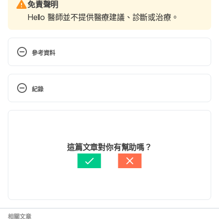
免責聲明
Hello 醫師並不提供醫療建議、診斷或治療。
參考資料
Is My Child Ready for a Cell 
Phone? http://www.webmd.com/parenting/features
紀錄
/is-my-child-ready-for-a-cell-phone#1. Accessed 
January 11, 2017.
現行版本
2021/03/24
文： 
Chuck Huang
這篇文章對你有幫助嗎？
醫學審稿：
賴建翰醫師
由 
周士閔
 更新
相關文章