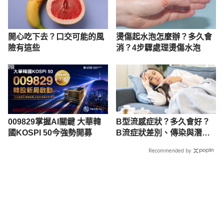
開心吃下去？口交可能的風
燙傷起水泡怎麼辦？多久會
險有這些
消？4步驟處理燙傷水泡
PR
009829掌握AI關鍵 大華韓
B型流感症狀？多久會好？
國KOSPI 50今強勢開募
B流症狀差別、傳染與潛伏
期完整看
Recommended by
載入中