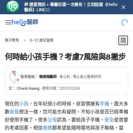
🎁 健康資訊 + 專屬好康一次擁有！立刻追蹤《Hello
醫師》LINE👆🏼
親子教育
6~12 歲兒童期
何時給小孩手機？考慮7風險與8撇步
醫學審稿：
賴建翰醫師
·
身心科
·
博士身心醫學診所
文：
Chuck Huang
·
更新日期：2021/03/24
現在的
小孩
，在年紀很小的時候，就習慣擁有
手機
。跟大多
數
家長
想法一樣，您可能也有疑問，不知小孩是否已經準備
好使用手機了。很多
父母
認為，要給孩子手機，
安全
是首要
的考慮因素，相信
爸媽
都希望能隨時隨地與孩子聯絡，當