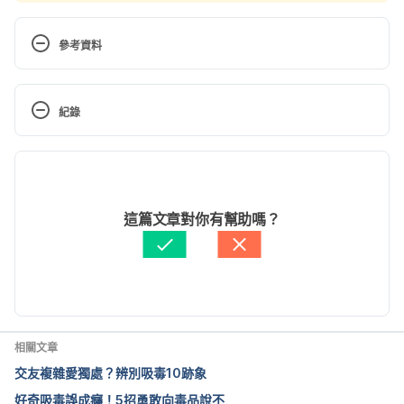
參考資料
Crazy Stuff Teens Use to Get High. 
https://www.webmd.com/parenting/ss/slideshow-
紀錄
crazy-things-teens-use-to-get-high. Accessed April 
3, 2017.
現行版本
2022/06/15
文： 
Karin Kao
這篇文章對你有幫助嗎？
醫學審稿：
賴建翰醫師
由 
Jenny Hung
 更新
相關文章
交友複雜愛獨處？辨別吸毒10跡象
好奇吸毒誤成癮！5招勇敢向毒品說不