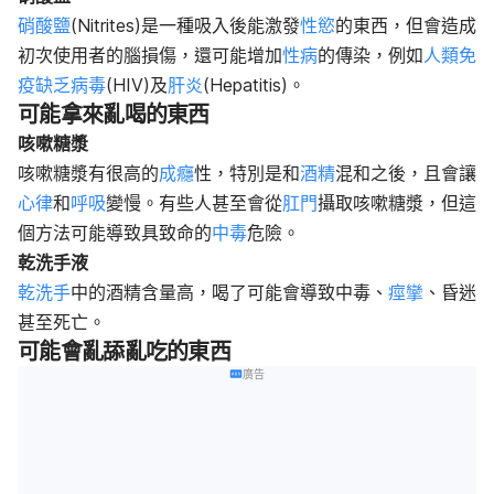
硝酸鹽
(Nitrites)是一種吸入後能激發
性慾
的東西，但會造成
初次使用者的腦損傷，還可能增加
性病
的傳染，例如
人類免
疫缺乏病毒
(HIV)及
肝炎
(Hepatitis)。
可能拿來亂喝的東西
咳嗽糖漿
咳嗽糖漿有很高的
成癮
性，特別是和
酒精
混和之後，且會讓
心律
和
呼吸
變慢。有些人甚至會從
肛門
攝取咳嗽糖漿，但這
個方法可能導致具致命的
中毒
危險。
乾洗手液
乾洗手
中的酒精含量高，喝了可能會導致中毒、
痙攣
、昏迷
甚至死亡。
可能會亂舔亂吃的東西
廣告