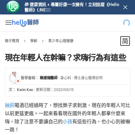
🎁 健康資訊 + 專屬好康一次擁有！立刻追蹤《Hello
醫師》LINE👆🏼
親子教育
學齡
青少年心理健康
現在年輕人在幹嘛？求嗨行為有這些
醫學審稿：
賴建翰醫師
·
身心科
·
博士身心醫學診所
文：
Karin Kao
·
更新日期：2022/06/15
抽菸
喝酒已經過時了，想找樂子求刺激，現在的年輕人可比
以前更猛更瘋。一起來看看現在國外的年輕人都拿什麼來
嗨，除了注意不要讓自己的
小孩
有這些行為，也小心別被嚇
一跳！