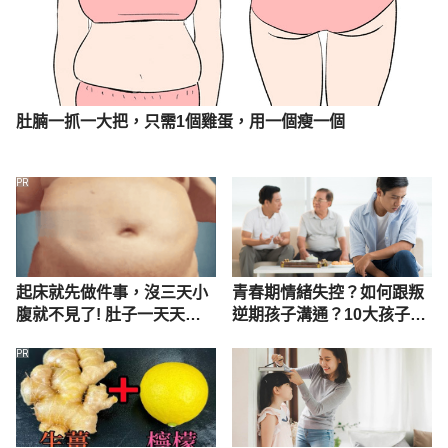
肚腩一抓一大把，只需1個雞蛋，用一個瘦一個
PR
起床就先做件事，沒三天小
青春期情緒失控？如何跟叛
腹就不見了! 肚子一天天變
逆期孩子溝通？10大孩子不
小！
聽話處理方法
PR