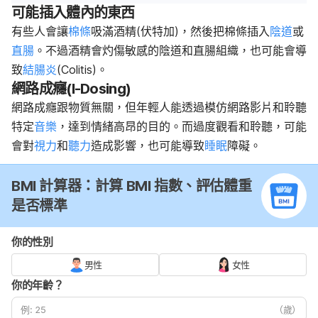
可能插入體內的東西
有些人會讓
棉條
吸滿酒精(伏特加)，然後把棉條插入
陰道
或
直腸
。不過酒精會灼傷敏感的陰道和直腸組織，也可能會導
致
結腸炎
(Colitis)。
網路成癮(I-Dosing)
網路成癮跟物質無關，但年輕人能透過模仿網路影片和聆聽
特定
音樂
，達到情緒高昂的目的。而過度觀看和聆聽，可能
會對
視力
和
聽力
造成影響，也可能導致
睡眠
障礙。
BMI 計算器：計算 BMI 指數、評估體重
是否標準
你的性別
男性
女性
你的年齡？
（歲）