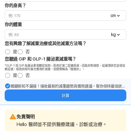
你的身高？
cm
你的體重
kg
您有興趣了解減重治療或其他減重方法嗎？
是
否
您聽過 GIP 和 GLP-1 腸泌素減重嗎？
*GLP-1 與 GIP 為腸泌素受體促效劑，原用於第二型糖尿病，因能抑制食慾、延緩胃排空並增加
飽足感，經政府核可後也應用於減重，民間慣稱為「瘦瘦針」。
是
否
關鍵新知不漏接！接收最新的減重趨勢與實用建議，幫你保持最佳狀
態。
計算
免責聲明
Hello 醫師並不提供醫療建議、診斷或治療。