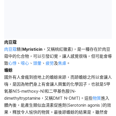
肉豆蔻
肉豆蔻
精(
Myristicin
，又稱桃紅黴素)，是一種存在於肉豆
蔻中的化合物，可以引發幻覺，讓人感覺很嗨，但可能會導
致
心悸
、
噁心
、
頭暈
、
疲勞
及
焦慮
。
蟾蜍
國外有人會瘋到撿地上的蟾蜍來舔，而舔蟾蜍之所以會讓人
嗨，是因為牠們身上有會讓人興奮的化學因子，也就是5甲
氧基N(5-methoxy-N)和二甲基色胺(N-
dimethyltryptamine，又稱DMT N-DMT)。這些
物質
進入
體內後，能產生類似血清素促進劑(Serotonin agonis )的效
果，釋放令人愉快的物質。最後舔蟾蜍的結果是，雖然會