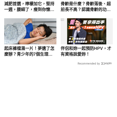
減肥首選，檸檬加它，堅持
骨齡是什麼？骨齡落後、超
一週，腰細了，瘦到你懷疑
前長不高？認識骨齡的功
人生
用、檢查方法
PR
起床褲檔濕一片！夢遺了怎
伴侶和妳一起預防HPV，才
麼辦？青少年的7個生理疑
有資格說愛妳！
問
Recommended by
載入中