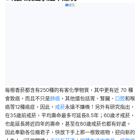
廣告
每根香菸都含有250種的有害化學物質，其中更有近 70 種
會致癌，而且不只是
肺癌
，其他還包括胃、腎臟、
口腔
和喉
癌等12種癌症，因此，
戒菸
永遠不嫌晚！另外有研究指出，
在35歲前戒菸，平均壽命最多可延長8.5年；60歲才戒菸，
也能延長將近四年的壽命，甚至在80歲戒菸也都有好處。
因此奉勸各位癮君子，快放下手上那一根致癌物，迎向新的