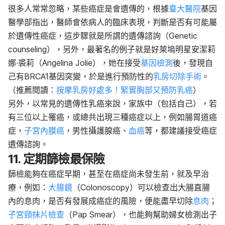
很多人常常忽略，某些癌症是會遺傳的，根據
臺大醫院
基因
醫學部指出，醫師會依病人的臨床表現，判斷是否有可能屬
於遺傳性癌症，這步驟就是所謂的遺傳諮詢（Genetic
counseling），另外，最著名的例子就是好萊塢明星安潔莉
娜‧裘莉（Angelina Jolie），她在接受
基因檢測
後，發現自
己有BRCA1基因突變，於是進行預防性的
乳房切除手術
。
（推薦閱讀：
按摩乳房好處多！緊實胸部又預防乳癌
）
另外，以常見的遺傳性乳癌來說，家族中（包括自己），若
有三位以上罹癌，或總共出現三種癌症以上，例如腸胃道癌
症，
子宮內膜癌
，男性攝護腺癌、
血癌
等，都建議接受癌症
遺傳諮詢。
11. 定期篩檢最保險
篩檢能夠在癌症早期，甚至在癌症尚未發生前，就及早治
療，例如：
大腸鏡
（Colonoscopy）可以檢查出大腸直腸
內的息肉，是否有發展成癌症的風險，便能盡早切除
息肉
；
子宮頸抹片檢查
（Pap Smear），也能夠幫助婦女檢測出子