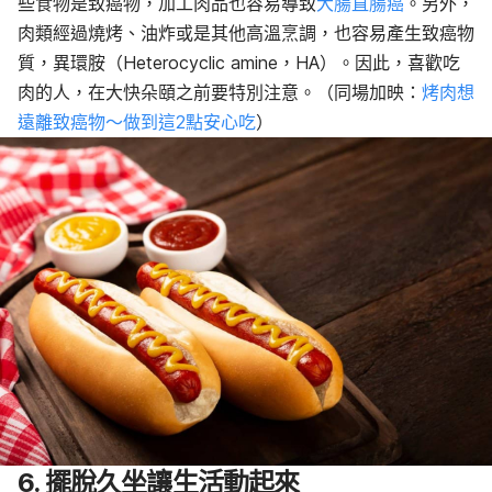
些食物是致癌物，加工肉品也容易導致
大腸直腸癌
。另外，
肉類經過燒烤、油炸或是其他高溫烹調，也容易產生致癌物
質，異環胺（Heterocyclic amine，HA）。因此，喜歡吃
肉的人，在大快朵頤之前要特別注意。（同場加映：
烤肉想
遠離致癌物～做到這2點安心吃
）
6. 擺脫久坐讓生活動起來