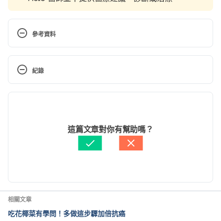
參考資料
The 10 commandments of cancer prevention. 
https://www.health.harvard.edu/newsletter_article/t
紀錄
he-10-commandments-of-cancer-prevention
現行版本
What You Can Do to Prevent Cancer and Why It 
Works. 
2023/07/24
https://www.webmd.com/cancer/ss/slideshow-
文： 
周士閔
這篇文章對你有幫助嗎？
ways-to-prevent-cancer
醫學審稿：
賴建翰醫師
由 
張凱安 Kyle Chang
 更新
How to Prevent Cancer or Find It Early. 
https://www.cdc.gov/cancer/dcpc/prevention/inde
x.htm
相關文章
Seven Steps to Prevent Cancer. 
吃花椰菜有學問！多做這步驟加倍抗癌
https://www.preventcancer.org/education/seven-