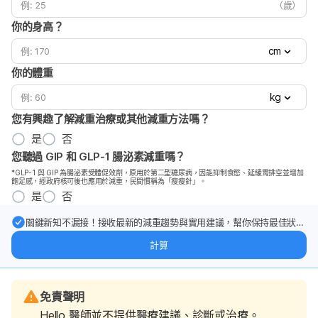
（歲）
你的身高？
cm
你的體重
kg
您有興趣了解減重治療或其他減重方法嗎？
是
否
您聽過 GIP 和 GLP-1 腸泌素減重嗎？
*GLP-1 與 GIP 為腸泌素受體促效劑，原用於第二型糖尿病，因能抑制食慾、延緩胃排空並增加
飽足感，經政府核可後也應用於減重，民間慣稱為「瘦瘦針」。
是
否
關鍵新知不漏接！接收最新的減重趨勢與實用建議，幫你保持最佳狀
態。
計算
免責聲明
Hello 醫師並不提供醫療建議、診斷或治療。