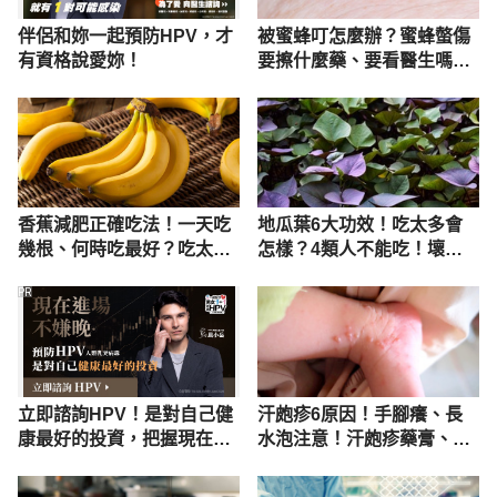
伴侶和妳一起預防HPV，才
被蜜蜂叮怎麼辦？蜜蜂螫傷
有資格說愛妳！
要擦什麼藥、要看醫生嗎？
一次搞懂處理方式
香蕉減肥正確吃法！一天吃
地瓜葉6大功效！吃太多會
幾根、何時吃最好？吃太多
怎樣？4類人不能吃！壞處
恐6壞處
禁忌曝
PR
立即諮詢HPV！是對自己健
汗皰疹6原因！手腳癢、長
康最好的投資，把握現在不
水泡注意！汗皰疹藥膏、治
嫌晚！
療解說