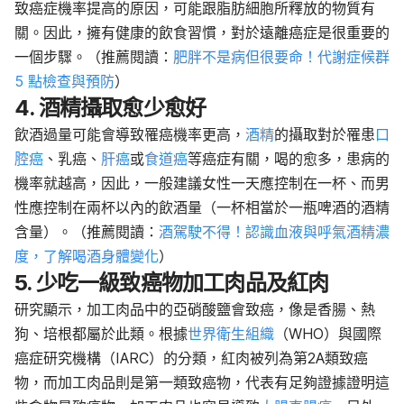
致癌症機率提高的原因，可能跟脂肪細胞所釋放的物質有
關。因此，擁有健康的飲食習慣，對於遠離癌症是很重要的
一個步驟。（推薦閱讀：
肥胖不是病但很要命！代謝症候群
5 點檢查與預防
）
4. 酒精攝取愈少愈好
飲酒過量可能會導致罹癌機率更高，
酒精
的攝取對於罹患
口
腔癌
、乳癌、
肝癌
或
食道癌
等癌症有關，喝的愈多，患病的
機率就越高，因此，一般建議女性一天應控制在一杯、而男
性應控制在兩杯以內的飲酒量（一杯相當於一瓶啤酒的酒精
含量）。（推薦閱讀：
酒駕駛不得！認識血液與呼氣酒精濃
度，了解喝酒身體變化
）
5. 少吃一級致癌物加工肉品及紅肉
研究顯示，加工肉品中的亞硝酸鹽會致癌，像是香腸、熱
狗、培根都屬於此類。根據
世界衛生組織
（WHO）與國際
癌症研究機構（IARC）的分類，紅肉被列為第2A類致癌
物，而加工肉品則是第一類致癌物，代表有足夠證據證明這