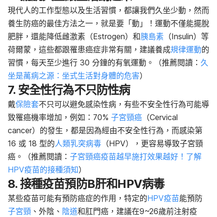
現代人的工作型態以及生活習慣，都讓我們久坐少動，然而
養生防癌的最佳方法之一，就是要「動」！運動不僅能擺脫
肥胖，還能降低雌激素（Estrogen）和
胰島素
（Insulin）等
荷爾蒙，這些都跟罹患癌症非常有關，建議養成
規律運動
的
習慣，每天至少進行 30 分鐘的有氧運動。（推薦閱讀：
久
坐是萬病之源：坐式生活對身體的危害
）
7. 安全性行為不只防性病
戴
保險套
不只可以避免感染性病，有些不安全性行為可能導
致罹癌機率增加，例如：70%
子宮頸癌
（Cervical
cancer）的發生，都是因為經由不安全性行為，而感染第
16 或 18 型的
人類乳突病毒
（HPV），更容易導致子宮頸
癌。（推薦閱讀：
子宮頸癌疫苗越早施打效果越好！了解
HPV疫苗的接種須知
）
8. 接種疫苗預防B肝和HPV病毒
某些疫苗可能有預防癌症的作用，特定的
HPV疫苗
能預防
子宮頸
、外陰、
陰道
和肛門癌，建議在9~26歲前注射疫