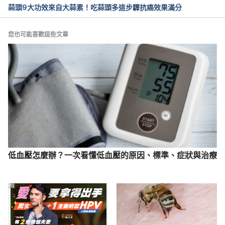
蒜頭9大功效來自大蒜素！吃蒜頭多這步驟抗癌效果滿分
steps-to-prevent-cancer/
Can cancer be prevented? 
您也可能喜歡這些文章
https://www.cancerresearchuk.org/about-
cancer/causes-of-cancer/can-cancer-be-
prevented-0
低血壓怎麼辦？一次看懂低血壓的原因、標準、症狀與治療
PR