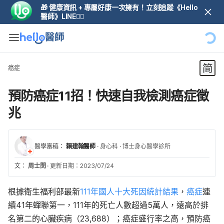
🎁 健康資訊 + 專屬好康一次擁有！立刻追蹤《Hello
醫師》LINE👆🏼
癌症
預防癌症11招！快速自我檢測癌症徵
兆
醫學審稿：
賴建翰醫師
·
身心科
·
博士身心醫學診所
文：
周士閔
·
更新日期：2023/07/24
根據衛生福利部最新
111年國人十大死因統計結果
，
癌症
連
續41年蟬聯第一，111年的死亡人數超過5萬人，遠高於排
名第二的心臟疾病（23,688）；癌症盛行率之高，預防癌