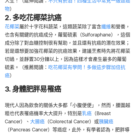
人生！（延伸閱讀：
不只有菸酒！四種生活中常見一級致癌
物
）
2. 多吃花椰菜抗癌
花椰菜
屬於十字花科蔬菜，這類蔬菜除了富含
纖維
和營養，
也含有關鍵的抗癌成分，蘿蔔硫素（Sulforaphane），這個
成分除了對血糖控制很有幫助，並且還有抗癌的潛在效果；
若是還想要加強花椰菜的抗癌效果，建議烹煮時先將花椰菜
切過，並靜置30分鐘以上，因為這樣才會產生最多的蘿蔔
硫素。（推薦閱讀：
吃花椰菜有學問！多做這步驟加倍抗
癌
）
3. 身體肥胖易罹癌
現代人因為飲食的關係大多都「小腹便便」，然而，腰圍越
粗也代表罹癌機率大大提升，特別是
乳癌
（Breast
Cancer）、
大腸癌
（Colorectal Cancer）或
胰臟癌
（Pancreas Cancer）等癌症，此外，有學者認為，肥胖導