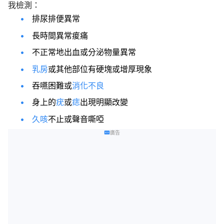
我檢測：
排尿排便異常
長時間異常痠痛
不正常地出血或分泌物量異常
乳房
或其他部位有硬塊或增厚現象
吞嚥困難或
消化不良
身上的
疣
或
痣
出現明顯改變
久咳
不止或聲音嘶啞
廣告