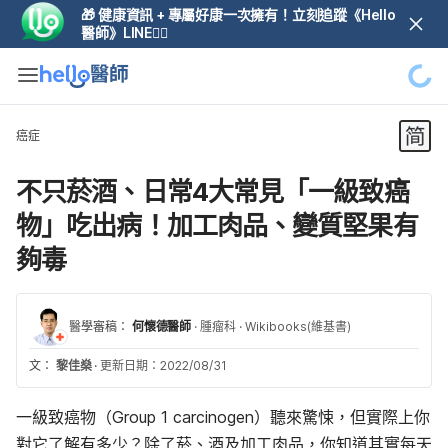
🎁 健康資訊 + 專屬好康一次擁有！立刻追蹤《Hello
醫師》LINE👆🏼
癌症
不只菸酒、日常4大常見「一級致癌
物」吃出病！加工肉品、變質堅果有
夠毒
醫學審稿：
何懷德醫師
·
腫瘤科
·
Wikibooks(維基書)
文：
黎佳燊
·
更新日期：2022/08/31
一級致癌物（Group 1 carcinogen）聽來驚悚，但實際上你
對它了解有多少
？除了菸、酒及加工肉品，你知道其實每天