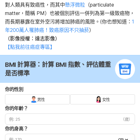
對人類具有致癌性，而其中
懸浮微粒
（
particulate
matter，簡稱 PM
）也被個別評估一併列為第一級致癌物，
而長期暴露在室外空污將增加肺癌的風險。(你也想知道：
1
年200萬人罹肺癌！致癌原因不只抽菸
）
（影像授權：達志影像）
【點我前往癌症專區】
BMI 計算器：計算 BMI 指數、評估體重
是否標準
你的性別
男性
女性
你的年齡？
（歲）
你的身高？
cm