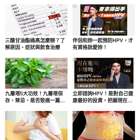
了致癌的鎖鏈？ https://www.tcsb.gov.tw/fp-263-
次看
人生
PR
2725-e75eb-1.html Accessed September 21, 2020.
世界衛生組織(WHO)已將中式鹹魚(Salted fish, 
Chinese-style)列為一級致癌物？ 
https://www.coa.gov.tw/faq/faq_view.php?id=216 
三酸甘油酯過高怎麼辦？了
伴侶和妳一起預防HPV，才
Accessed September 21, 2020.
解原因、症狀與飲食治療
有資格說愛妳！
衛生署提出管理食品中含苯駢芘之作業指引 
PR
https://www.mohw.gov.tw/cp-2640-23720-1.html 
Accessed September 21, 2020.
甲醛(Formaldehyde). 
九層塔5大功效！九層塔保
立即諮詢HPV！是對自己健
http://nehrc.nhri.org.tw/toxic/news/%E7%94%B2%
存、禁忌、是否致癌一篇搞
康最好的投資，把握現在不
E9%86%9B1021104.pdf Accessed September 21, 
懂
嫌晚！
2020.
PR
酒精對於頭頸癌風險及存活之影響 
https://www.mohw.gov.tw/cp-4251-50277-1.html 