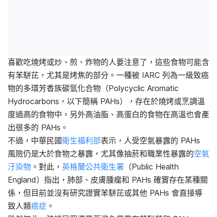
喜歡吃燒烤或炒、煎、炸物的人要注意了，這些食物可能含
有苯駢芘，尤其是烤焦的部分。一種被 IARC 列為一級致癌
物的多環芳香族碳氫化合物（Polycyclic Aromatic
Hydrocarbons，以下簡稱 PAHs），存在於燒烤或烹調溫
度過高的食物中，另外高油脂、高蛋白的食物在高溫也會產
出很多的 PAHs。
不過，中華民國
衛生
福利部
表示，人受空氣暴露的 PAHs
風險仍是大於食物之暴露，尤其像抽菸和職業性暴露的
空氣
汙染物
。對此，
英格蘭公共衛生署
（Public Health
England）指出，肺部、皮膚腫瘤和 PAHs 確實存在某種關
係，但目前並沒有研究證實苯駢芘或其他 PAHs 會直接導
致人類
癌症
。