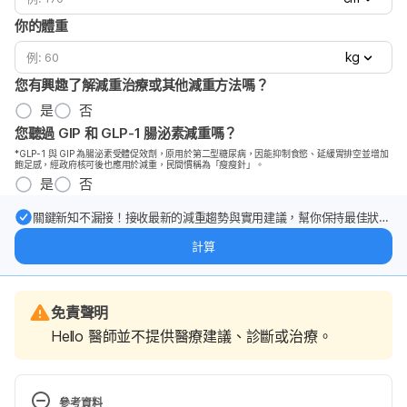
你的體重
kg
您有興趣了解減重治療或其他減重方法嗎？
是
否
您聽過 GIP 和 GLP-1 腸泌素減重嗎？
*GLP-1 與 GIP 為腸泌素受體促效劑，原用於第二型糖尿病，因能抑制食慾、延緩胃排空並增加
飽足感，經政府核可後也應用於減重，民間慣稱為「瘦瘦針」。
是
否
關鍵新知不漏接！接收最新的減重趨勢與實用建議，幫你保持最佳狀
態。
計算
免責聲明
Hello 醫師並不提供醫療建議、診斷或治療。
參考資料