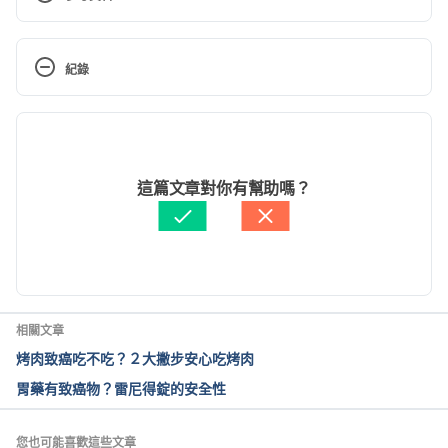
Aflatoxins. https://www.cancer.gov/about-
cancer/causes-
紀錄
prevention/risk/substances/aflatoxins Accessed 
September 21, 2020.
現行版本
Agents Classified by the IARC Monographs, 
2022/08/31
Volumes 1–127. https://monographs.iarc.fr/agents-
文： 
黎佳燊
這篇文章對你有幫助嗎？
classified-by-the-iarc/ Accessed September 21, 
醫學審稿：
何懷德醫師
2020.
由 
Karen Lin
 更新
Benzopyrene. 
https://www.foodsafety.gov.mo/e/science/detail/c
225822f-a77a-4f81-acf6-e0c88c8a2cdb 
相關文章
Accessed September 21, 2020.
烤肉致癌吃不吃？２大撇步安心吃烤肉
胃藥有致癌物？雷尼得錠的安全性
Polycyclic aromatic hydrocarbons 
(Benzo[a]pyrene). 
https://assets.publishing.service.gov.uk/government
您也可能喜歡這些文章