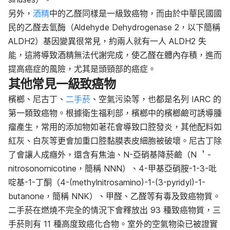
另外，
酒精
中的乙醛同樣是一級致癌物，而由於中華民國國
民的乙醛去氫酶（Aldehyde Dehydrogenase 2，以下簡稱
ALDH2）基因變異很常見，約兩人就有一人 ALDH2 失
能，這將導致酒精無法代謝完成，使乙醛在體內存積，進而
提高癌症的風險，尤其是頭頸部的癌症。
其他常見一級致癌物
檳榔、尼古丁、
二手菸
、空氣污染等，也都是名列 IARC 的
第一類致癌物。根據衛生福利部，檳榔中的檳榔鹼可誘導腫
瘤產生，常用的添加物如荖花會導致口腔發炎，其他配料如
紅灰、白灰等更會加重口腔黏膜表皮細胞被破壞。尼古丁除
了會讓人成癮外，還含有焦油、N-亞硝基降菸鹼（N ＇-
nitrosonornicotine，簡稱 NNN）、4-甲基亞硝胺-1-3-吡
啶基-1-丁酮（4-(methylnitrosamino)-1-(3-pyridyl)-1-
butanone，簡稱 NNK）、甲醛、乙醛等有毒及致癌物質。
二手菸在燃燒不完全的情況
下會釋放出 93 種致癌物質，三
手菸則有 11 種高度致癌化合物。室外的空氣物染已被
證實