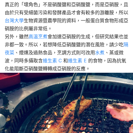
真正的「壞角色」不是硝酸鹽和亞硝酸鹽，而是亞硝胺，且
由於只有受細菌污染和發酵產品才會有較多的游離胺，所以
台灣大學
生物資源暨農學院的資料，一般蛋白質食物形成亞
硝胺的比例屬非常低。
另外，雖然
高溫烹煮
會加速亞硝胺的生成，但研究結果也並
非都一致。所以，若想降低亞硝酸鹽的潛在風險，請少吃
隔
夜菜
、煙燻及過熱食品，烹調方式則可改用
水煮
、蒸或微
波，同時多攝取含
維生素 C
和
維生素 E
的食物，因為抗氧
化能阻斷亞硝酸鹽轉轉成亞硝胺的反應。