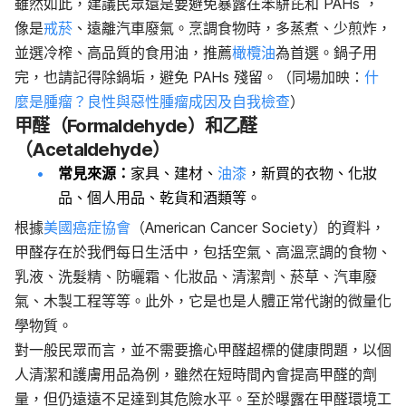
雖然如此，建議民眾還是要避免暴露在苯駢芘和 PAHs ，
像是
戒菸
、遠離汽車廢氣。烹調食物時，多蒸煮、少煎炸，
並選冷榨、高品質的食用油，推薦
橄欖油
為首選。鍋子用
完，也請記得除鍋垢，避免 PAHs 殘留。
（同場加映：
什
麼是腫瘤？良性與惡性腫瘤成因及自我檢查
）
甲醛（Formaldehyde）和乙醛
（Acetaldehyde）
常見來源：
家具、建材、
油漆
，新買的衣物、化妝
品、個人用品、乾貨和酒類等。
根據
美國癌症協會
（American Cancer Society）的資料，
甲醛存在於我們每日生活中，包括空氣、高溫烹調的食物、
乳液、洗髮精、防曬霜、化妝品、清潔劑、菸草、汽車廢
氣、木製工程等等。此外，它是也是人體正常代謝的微量化
學物質。
對一般民眾而言，並不需要擔心甲醛超標的健康問題，以個
人清潔和護膚用品為例，雖然在短時間內會提高甲醛的劑
量，但仍遠遠不足達到其危險水平。至於曝露在甲醛環境工