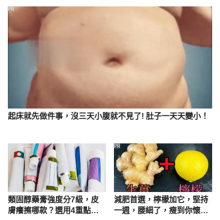
/uploads/system/uploads/attachment_data/file/737
PR
017/PAH_TO_PHE_240818.pdf Accessed 
September 21, 2020.
Formaldehyde. 
https://www.cancer.org/cancer/cancer-
causes/formaldehyde.html Accessed September 21, 
2020.
預防肝癌，從避開「黃趜毒素」開始 
起床就先做件事，沒三天小腹就不見了! 肚子一天天變小！
http://www.kmuh.org.tw/www/kmcj/data/10303/14
.htm Accessed September 21, 2020.
PR
如果當年有亞硝酸鹽，杜甫可能就不會那麼早死 
https://foodagri.ntu.edu.tw/news_detail/24.htm 
Accessed September 21, 2020.
類固醇藥膏強度分7級，皮
減肥首選，檸檬加它，堅持
是福還是禍，總之躲不過 ：亞硝酸鹽的新發現，切開
膚癢擦哪款？選用4重點一
一週，腰細了，瘦到你懷疑