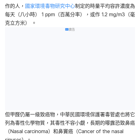
作的人，
國家環境毒物研究中心
制定的時量平均容許濃度為
每天（八小時） 1 ppm（百萬分率），或作 1.2 mg/m
3
（毫
克立方米） 。
廣告
但甲醛仍屬一級致癌物，中華民國環境保護署毒管處也將它
列為毒性化學物質，其毒性不容小覷，長期的曝露恐致鼻癌
（Nasal carcinoma）和鼻竇癌（Cancer of the nasal
sinuses）。