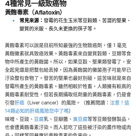
4種常見一級致癌物
黃麴毒素（Aflatoxin）
常見來源：
發霉的花生玉米等豆榖類、苦澀的堅果、
變質的米飯、長久未更換的筷子等。
黃麴毒素可以說是目前所知最強的生物致癌劑，僅 1 毫克
黃麴黴素就具致癌效果。黃麴毒素來自變質穀類、豆類等食
物中所產生的黃麴菌。所以，如果豆穀、堅果類發霉了，安
全起見還是把整包給丟掉，因為黃麴菌的黴菌孢子可能早已
汙染整包食物了。發苦的堅果也最好別碰，這苦味就是來自
發霉所產生的黃麴毒素。雖然相較於牲畜，人類擁有較高的
黃麴毒素耐受性，但若長期攝取低劑量的黃麴毒素，仍是會
引發
肝癌
（Liver cancer）的風險。（推薦閱讀：
注意！這
14類必知的肝癌風險您中了嗎
）
味噌、豆豉、
豆腐
乳、豆瓣醬、
臭豆腐
等等豆類發酵製品，
也會遭黃麴毒素汙染。而人若吃了這些被汙染的農作物或肉
品，同樣等同暴露於黃麴毒素的危害中。