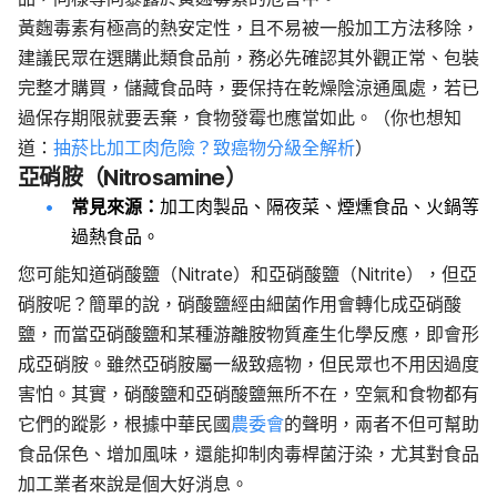
黃麴毒素有極高的熱安定性，且不易被一般加工方法移除，
建議民眾在選購此類食品前，務必先確認其外觀正常、包裝
完整才購買，儲藏食品時，要保持在乾燥陰涼通風處，若已
過保存期限就要丟棄，食物發霉也應當如此。（你也想知
道：
抽菸比加工肉危險？致癌物分級全解析
）
亞硝胺（Nitrosamine）
常見來源：
加工肉製品、隔夜菜、煙燻食品、火鍋等
過熱食品。
您可能知道硝酸鹽（Nitrate）和亞硝酸鹽（Nitrite），但亞
硝胺呢？簡單的說，硝酸鹽經由細菌作用會轉化成亞硝酸
鹽，而當亞硝酸鹽和某種游離胺物質產生化學反應，即會形
成亞硝胺。雖然亞硝胺屬一級致癌物，但民眾也不用因過度
害怕。
其實，硝酸鹽和亞硝酸鹽無所不在，空氣和食物都有
它們的蹤影，根據中華民國
農委會
的聲明，兩者不但可幫助
食品保色、增加風味，還能抑制肉毒桿菌汙染，尤其對食品
加工業者來說是個
大好消息。