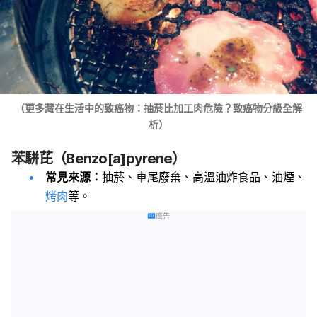
（更多藏在生活中的致癌物：抽菸比加工肉危險？致癌物分級全解
析）
苯駢芘（Benzo[a]pyrene）
常見來源：
抽菸、車尾廢棄、高溫油炸食品、油煙、
烤肉
等。
廣告