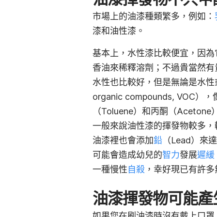
市場上的油漆種類繁多，例如：
漆和油性漆。
基本上，水性漆比較便宜，因為
香油來稀釋溶劑；不過貴當然有
水性也比較好，但是無論是水性或是
organic compounds, VO
（Toluene）和丙酮（Aceton
一般來說油性漆的揮發物較多，
油漆裡也會添加
鉛
（Lead）
可能會造成幼兒的
智力
發展
遲緩
一種慢性
自殺
，幸好現已有許多
油漆揮發物可能產
如果您在刷油漆時沒有戴上口罩