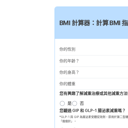
BMI 計算器：計算 BM
你的性別
你的年齡？
你的身高？
你的體重
您有興趣了解減重治療或其他減重方法
是
否
您聽過 GIP 和 GLP-1 腸泌素減重嗎？
*GLP-1 與 GIP 為腸泌素受體促效劑，原用於
「瘦瘦針」。