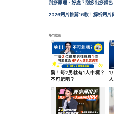
刮痧原理、好處？刮痧出痧顏色
home-painting-a-primer.aspx
醫學審稿：
賴建翰醫師
由 
張凱安 Kyle Chang
 更新
2026鈣片推薦16款！解析鈣
熱門推薦
PR
PR
驚！每2男就有1人中標？
1
不可能吧？
人
PR