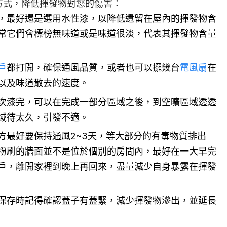
方式，降低揮發物對您的傷害：
，最好還是選用水性漆，以降低遺留在屋內的揮發物含
常它們會標榜無味道或是味道很淡，代表其揮發物含量
戶
都打開，確保通風品質，或者也可以擺幾台
電風扇
在
以及味道散去的速度。
次漆完，可以在完成一部分區域之後，到空曠區域透透
域待太久，引發不適。
方最好要保持通風2~3天，等大部分的有毒物質排出
粉刷的牆面並不是位於個別的房間內，最好在一大早完
戶，離開家裡到晚上再回來，盡量減少自身暴露在揮發
保存時記得確認蓋子有蓋緊，減少揮發物滲出，並延長