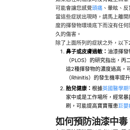
可能會讓您感覺
頭痛
、暈眩、反
當這些症狀出現時，請馬上離開
度的揮發物環境底下而沒有任何
久的傷害。
除了上面所列的症狀之外，以下
鼻子或皮膚過敏：
油漆揮發
（PLOS）的研究指出，丙二醇（Pr
這2種揮發物的濃度過高，
（Rhinitis）的發生機率提
胎兒健康：
根據
英國醫學期
家中或是工作場所，經常暴
刷，可能提高寶寶罹患
巨嬰
如何預防油漆中毒