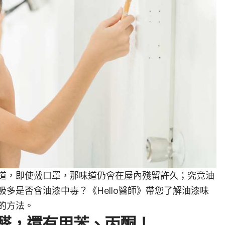
道，即使戴口罩，那味道仍會在屋內殘留許久；究竟油
多是否會油漆中毒？《Hello醫師》帶您了解油漆味
的方法。
醛，還有甲苯、丙酮！