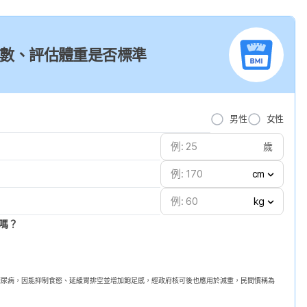
I 指數、評估體重是否標準
男性
女性
歲
cm
kg
嗎？
第二型糖尿病，因能抑制食慾、延緩胃排空並增加飽足感，經政府核可後也應用於減重，民間慣稱為