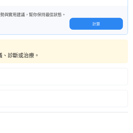
趨勢與實用建議，幫你保持最佳狀態。
計算
建議、診斷或治療。
alth and How to Prevent Exposure. 
lth/paint-fumes#treatment
umes. https://enviroklenzairpurifiers.com/dangers-of-
https://www.everydayhealth.com/healthy-home/safe-