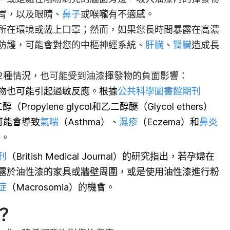
胃，以及眼睛、
鼻子
或喉嚨有不適感。
所在環境或戴上口罩；然而，如果您長時間暴露在高濃
防護，可能會對您的中樞神經系統、
肝臟
、
腎臟
造成長
2種情況，也可能受到油漆揮發物的負面影響：
物也可能引起過敏反應。根據
公共科學圖書館期刊
opylene glycol和乙二醇醚（Glycol ethers）
可能會導致
氣喘
（Asthma）、
濕疹
（Eczema）和
鼻炎
升。
刊
（British Medical Journal）的研究指出，若孕婦在
露於油性漆的家具或牆壁周圍，或是使用油性漆進行粉
症
（Macrosomia）的機會。
？