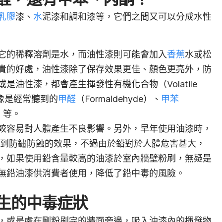
乳膠
漆、
水
泥漆和調和漆等，它們之間又可以分成水性
它的稀釋溶劑是水，而油性漆則可能會加入
香蕉
水或松
貴的好處，油性漆除了保存效果更佳、顏色更亮外，防
油性漆，都會產生揮發性有機化合物（Volatile
C），像是經常聽到的
甲醛
（Formaldehyde）、
甲苯
e）等。
較容易對人體產生不良影響。另外，早年使用油漆時，
來達到防鏽防蝕的效果，不過由於鉛對於人體危害甚大，
，如果使用鉛含量較高的油漆於室內牆壁粉刷，無疑是
無鉛油漆供消費者使用，降低了鉛中毒的風險。
生的中毒症狀
，或是處在剛粉刷完的牆面旁邊，吸入油漆內的揮發物