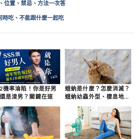
、位置、禁忌、方法一次答
片何時吃、不能跟什麼一起吃
/2機率淪陷！你是好男
蛾蚋是什麼？怎麼消滅？
還是渣男？關鍵在這
蛾蚋幼蟲外型、棲息地與
壽命一次看