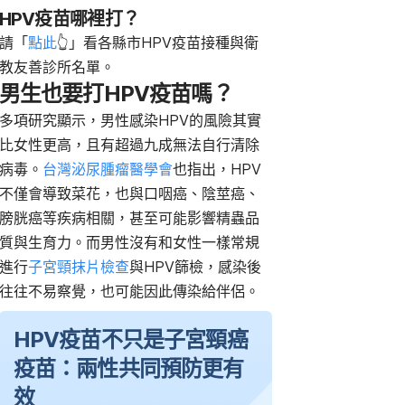
HPV疫苗哪裡打？
請「
點此
👆」看各縣市HPV疫苗接種與衛
教友善診所名單。
男生也要打HPV疫苗嗎？
多項研究顯示，男性感染HPV的風險其實
比女性更高，且有超過九成無法自行清除
病毒。
台灣泌尿腫瘤醫學會
也指出，HPV
不僅會導致菜花，也與口咽癌、陰莖癌、
膀胱癌等疾病相關，甚至可能影響精蟲品
質與生育力。而男性沒有和女性一樣常規
進行
子宮頸抹片檢查
與HPV篩檢，感染後
往往不易察覺，也可能因此傳染給伴侶。
HPV疫苗不只是子宮頸癌
疫苗：兩性共同預防更有
效