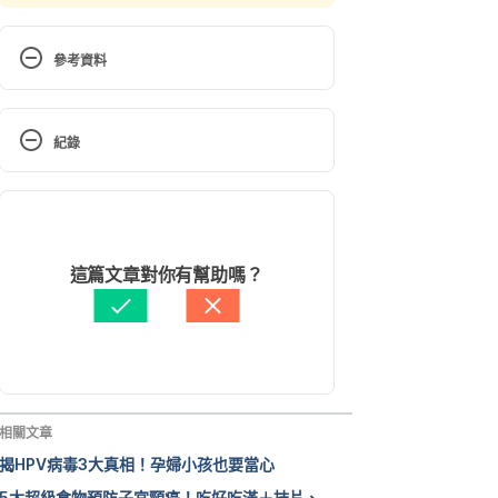
參考資料
該研究假設在無疫苗的自然感然情況
紀錄
下，利用美國大規模人口調查資料，
進行「性行為伴侶分布」＋「基本傳
現行版本
播風險」的估算。
https://pubmed.ncbi.nlm.nih.gov/252
2026/03/04
99412/
文： 
周士閔
這篇文章對你有幫助嗎？
資料查核：
Hello 醫師
由 
周士閔
 更新
施打HPV疫苗 守護健康保護自己（衛
福部）
https://www.hpa.gov.tw/Pages/Det
ail.aspx?nodeid=1752&pid=11890
相關文章
Accessed  April 11, 2022
揭HPV病毒3大真相！孕婦小孩也要當心
5大超級食物預防子宮頸癌！吃好吃滿＋抹片、