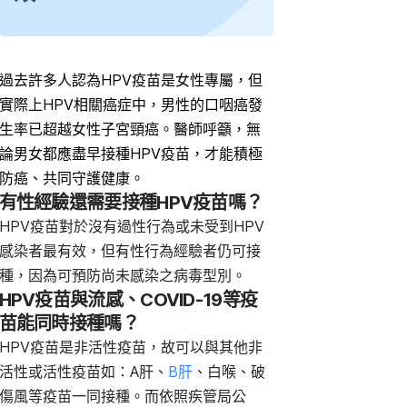
過去許多人認為HPV疫苗是女性專屬，但
實際上HPV相關癌症中，男性的口咽癌發
生率已超越女性子宮頸癌。醫師呼籲，無
論男女都應盡早接種HPV疫苗，才能積極
防癌、共同守護健康。
有性經驗還需要接種HPV疫苗嗎？
HPV疫苗對於沒有過性行為或未受到HPV
感染者最有效，但有性行為經驗者仍可接
種，因為可預防尚未感染之病毒型別。
HPV疫苗與流感、COVID-19等疫
苗能同時接種嗎？
HPV疫苗是非活性疫苗，故可以與其他非
活性或活性疫苗如：A肝、
B肝
、白喉、破
傷風等疫苗一同接種。而依照疾管局公