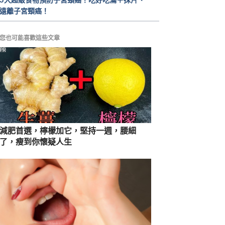
HPV疫苗可預防子宮頸癌！-HPV疫苗
遠離子宮頸癌！
知多少（衛福部）
https://www.hpa.gov.tw/Pages/Det
ail.aspx?nodeid=1752&pid=11889
您也可能喜歡這些文章
Accessed  April 11, 2022
PR
HPV專欄 – Q&A問答集（衛福部）
https://www.hpa.gov.tw/Pages/List.
aspx?nodeid=1799
  Accessed  Oct 
30, 2025
減肥首選，檸檬加它，堅持一週，腰細
男孩女孩齊接種　HPV遠離我 
了，瘦到你懷疑人生
https://www.mohw.gov.tw/cp-16-
83470-1.html. Accessed Nov 7, 
2025
HPV疫苗衛教手冊 
https://www.hpa.gov.tw/Pages/EBo
ok.aspx?nodeid=1566. Accessed 