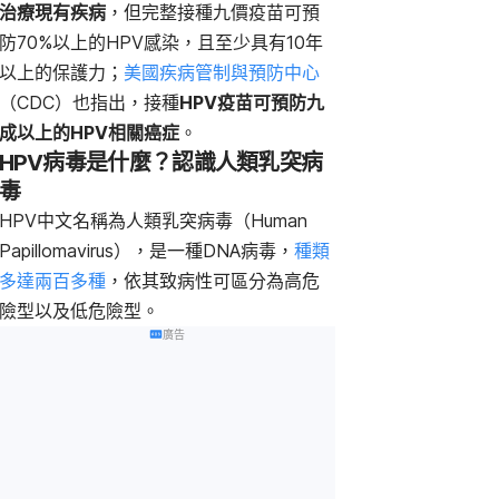
治療現有疾病
，但完整接種九價疫苗可預
防70%以上的HPV感染，且至少具有10年
以上的保護力；
美國疾病管制與預防中心
（CDC）也指出，接種
HPV疫苗可預防九
成以上的HPV相關癌症
。
HPV病毒是什麼？認識人類乳突病
毒
HPV中文名稱為人類乳突病毒（Human
Papillomavirus），是一種DNA病毒，
種類
多達兩百多種
，依其致病性可區分為高危
險型以及低危險型。
廣告