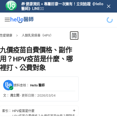
🎁 健康資訊 + 專屬好康一次擁有！立刻追蹤《Hello
醫師》LINE👆🏼
性愛健康
人類乳突病毒（HPV）
載入中
九價疫苗自費價格、副作
用？HPV疫苗是什麼、哪
裡打、公費對象
資料查核：
Hello 醫師
文：
周士閔
·
更新日期：2026/03/04
索引：
HPV疫苗是什麼
HPV疫苗自費價格？九價疫苗是什麼？間隔多