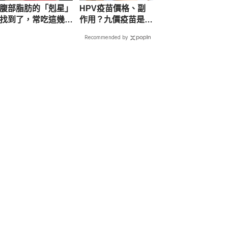
腹部脂肪的「剋星」
HPV疫苗價格、副
Accessed Nov 7, 2025
找到了，常吃這幾
作用？九價疫苗是什
物，吃走大肚囊，瘦
麼、哪裡打、公費對
Multicenter study on the 
Recommended by
出小蠻腰
象
distribution and prevalence of 
human papillomavirus infection in 
the general population and high-
risk groups: A cross-sectional 
study in China
https://www.nature.com/articles/s4
1598-025-92102-9
. Accessed Nov 
7, 2025
High burden of human 
papillomavirus infection among 
men in Southern China: A large-
scale multi-center study