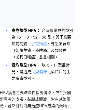
高危險型 HPV：
台灣最常見的型別
為 16、18、52、58 型，與子宮頸
癌前病變、
子宮頸癌
、外生殖器癌
（如陰莖癌、外陰癌）及頭頸癌
（尤其口咽癌）息息相關。
低危險型 HPV：
以 6、11 型最常
見，是造成
尖型濕疣
（菜花）的主
要病毒型別。
HPV病毒主要透過性接觸傳染，包含接觸
帶原者的皮膚、黏膜或體液，皆有感染風
險。雖然目前尚無治療HPV感染的藥物，