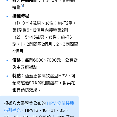
效力持續時間
：至少10年，仍持續
[
1
]
追蹤
接種時程
：
（1）9~14歲男、女性：施打2劑，
第1劑後6~12個月內接種第2劑
（2）15~45歲男、女性：施打3
劑，1、2劑間隔2個月；2、3劑間隔
4個月
價格
：每劑6000~7000元，公費對
象由政府補助
特點
：涵蓋更多高致癌型HPV，可
預防超過90%的相關癌病，對菜花
也有預防效果。
根據八大醫學會公布的
HPV 疫苗接種
指引補充
，HPV16、18、31、33、