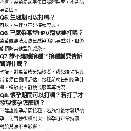
不會。疫苗是病毒蛋白殼體製成，不含病
毒基因。
Q5. 生理期可以打嗎？
可以，生理期不是接種禁忌。
Q6. 已感染某型HPV還需要打嗎？
疫苗雖無法治療已感染的病毒型別，但仍
能預防其他型別感染。
Q7. 誰不建議接種？接種前要告訴
醫師什麼？
孕婦、對疫苗成分過敏者、或免疫功能異
常者須由醫師評估。接種前應告知懷孕計
畫、過敏史、發燒或服藥等情況。
Q8. 懷孕期間可以打嗎？若打了才
發現懷孕怎麼辦？
不建議懷孕期間接種；若施打後才發現懷
孕，可暫停後續劑次，懷孕可正常持續，
對胎兒無不良影響。