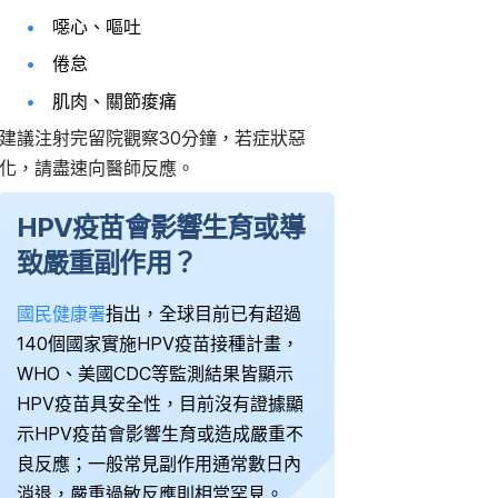
噁心、嘔吐
倦怠
肌肉、關節痠痛
建議注射完留院觀察30分鐘，若症狀惡
化，請盡速向醫師反應。
HPV疫苗會影響生育或導
致嚴重副作用？
國民健康署
指出，全球目前已有超過
140個國家實施HPV疫苗接種計畫，
WHO、美國CDC等監測結果皆顯示
HPV疫苗具安全性，目前沒有證據顯
示HPV疫苗會影響生育或造成嚴重不
良反應；一般常見副作用通常數日內
消退，嚴重過敏反應則相當罕見。