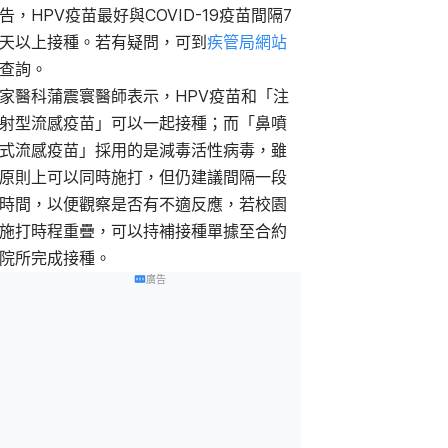
告，HPV疫苗最好與COVID-19疫苗間隔7
天以上接種。若有疑問，可到
疾管局網站
查詢。
家醫科蒲震寰醫師表示，HPV疫苗和「注
射型流感疫苗」可以一起接種；而「鼻噴
式流感疫苗」採用的是減毒活性病毒，雖
原則上可以同時施打，但仍建議間隔一段
時間，以便觀察是否有不適反應，若校園
施打時程重疊，可以持補接種單據至合約
院所完成接種。
廣告