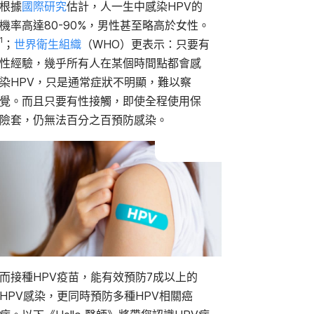
根據
國際研究
估計，人一生中感染HPV的
久打一次？
機率高達80-90%
，男性甚至略高於女性。
HPV疫苗副作用
男、女性HPV疫苗怎麼挑
1
；
世界衛生組織
（WHO）更表示：只要有
男生也要打HPV疫苗嗎？
性經驗，幾乎所有人在某個時間點都會感
其他HPV疫苗常見問題
染HPV，只是通常症狀不明顯，難以察
覺。而且只要有性接觸
，即使全程使用保
險套，仍無法百分之百預防感染。
而接種HPV疫苗，能有效預防7成以上的
HPV感染，更同時預防多種HPV相關癌