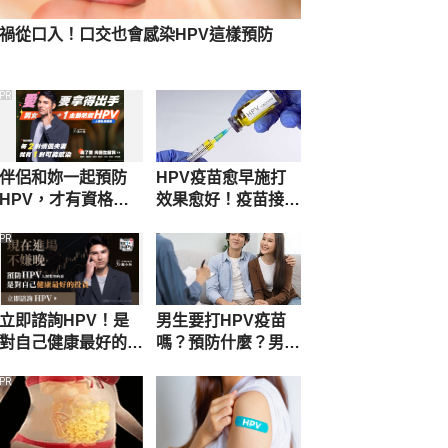
Nov 7, 2025
禍從口入！口交也會感染HPV這樣預防
男性感染風險高 儘早接種HPV疫苗 
https://tuoa.org.tw/uploads/240219
PR
-VC-HPV-
%E6%B3%8C%E5%B0%BF%E8%85
%AB%E7%98%A4%E9%86%AB%E5
伴侶和妳一起預防
HPV疫苗愈早施打
%AD%B8%E6%9C%83%E8%81%B2
HPV，才有資格說
效果愈好！疫苗接種
%E6%98%8E.pdf. Accessed Nov 7, 
愛妳！
須知一次看
2025
PR
One in three men worldwide are 
infected with genital human 
立即諮詢HPV！是
男生要打HPV疫苗
papillomavirus
對自己健康最好的投
嗎？預防什麼？男生
資，把握現在不嫌
打HPV疫苗好處與
https://www.who.int/news/item/01-
PR
晚！
注意事項
09-2023-one-in-three-men-
worldwide-are-infected-with-
genital-human-papillomavirus
. 