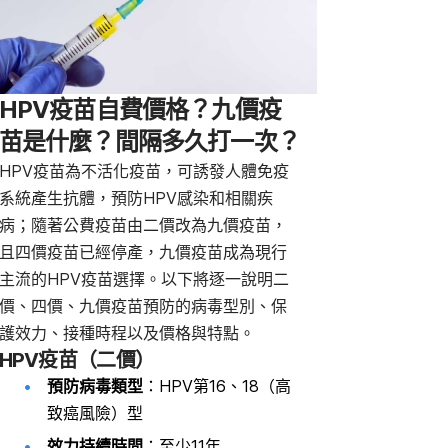
HPV疫苗自費價格？九價疫
苗是什麼？間隔多久打一次？
HPV疫苗為不活化疫苗，可誘發人體免疫
系統產生抗體，預防
HPV感染和相關疾
病；隨著公費疫苗由二價改為九價疫苗，
且四價疫苗已經停產，九價疫苗成為現行
主流的HPV疫苗選擇。以下將逐一說明二
價、四價、九價疫苗預防的病毒型別、保
護效力、接種時程以及價格與特點。
HPV疫苗（二價）
預防病毒類型
：HPV第16、18（高
致癌風險）型
效力持續時間
：至少11年