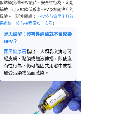
但透過接種HPV疫苗、安全性行為、定期
篩檢，可大幅降低感染HPV及相關癌症的
風險。（延伸閱讀：
HPV
疫苗愈早施打效
果愈好！
疫苗接種須知一次看
）
迷思破解：沒有性經驗就不會感染
HPV？
國民健康署
指出，人類乳突病毒可
經皮膚、黏膜或體液傳播，即使沒
有性行為，仍可能因共用浴巾或接
觸受污染物品而感染。