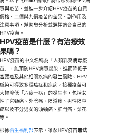
病。以下《Hello 醫師》將帶您認識HPV病
毒與疫苗，並進一步介紹HPV疫苗的自費
價格、二價與九價疫苗的
差異、副作用及
注意事項，幫助您分析並選擇適合自己的
HPV疫苗。
HPV疫苗是什麼？有治療效
果嗎？
HPV疫苗的中文名稱為「人類乳突病毒疫
苗」，能預防HPV病毒感染，
進而降低子
宮頸癌及其他相關疾病的發生風險。HPV
感染可導致多種癌症和疾病，接種疫苗可
大幅降低「六癌一病」的發生率，包括女
性子宮頸癌、外陰癌、陰道癌、男性陰莖
癌以及不分男女的頭頸癌、肛門癌、菜花
等。
根據
衛生福利部
表示，雖然HPV疫苗
無法