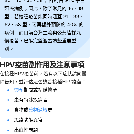
35、45、52、58 合計約占 91% 子宮
頸癌病例；因此，除了常見的 16、18
型，若接種疫苗能同時涵蓋 31、33、
52、58 型，可再額外預防約 40% 的
病例。而目前台灣主流與公費皆採九
價疫苗，已能完整涵蓋這些重要型
別。
HPV疫苗副作用及注意事項
在接種HPV疫苗前，若有以下症狀請向醫
師告知，並評估是否適合接種HPV疫苗：
懷孕
期間
或準備懷孕
患有特殊疾病者
食物或
藥物過敏
史
免疫功能異常
出血性問題