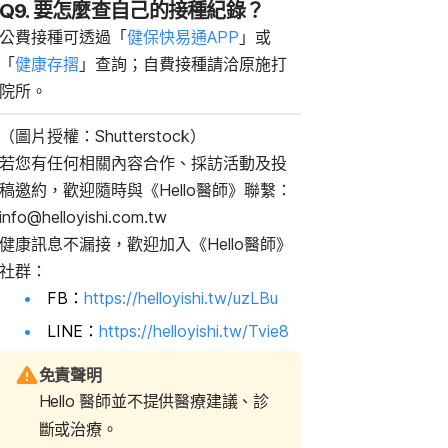
Q9.
要怎麼查自己的接種紀錄？
公費接種可透過「
健保快易通APP
」或
「
健康存摺
」查詢；自費接種請洽原施打
院所。
（圖片授權：Shutterstock）
若您有任何相關內容合作、採訪活動及投
稿邀約，歡迎隨時與《Hello醫師》聯繫：
info@helloyishi.com.tw
健康訊息不漏接，歡迎加入《Hello醫師》
社群：
FB：
https://helloyishi.tw/uzLBu
LINE：
https://helloyishi.tw/Tvie8
免責聲明
Hello 醫師並不提供醫療建議、診
斷或治療。