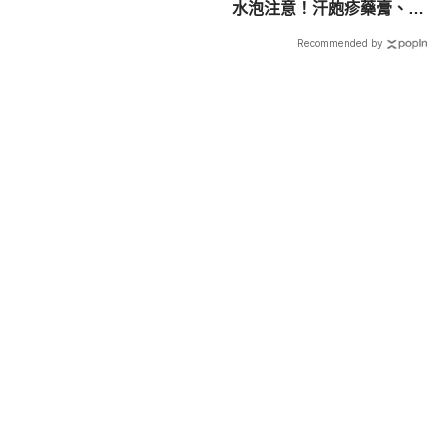
水泡注意！汗皰疹藥膏、治
療解說
Recommended by
載入中