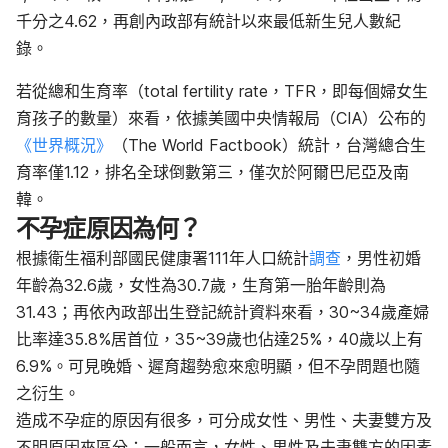
千分之4.62，再創內政部有統計以來最低新生兒人數紀
錄。
若從總和生育率（total fertility rate，TFR，即每個婦女生
育孩子的數量）來看，依據美國中央情報局（CIA）公布的
《世界概況》
（The World Factbook）統計，台灣總合生
育率僅1.12，排名全球倒數第三，僅次於阿爾巴尼亞及南
韓。
不孕症原因為何？
根據衛生福利部國民健康署111年人口統計
調查
，男性初婚
年齡為32.6歲，女性為30.7歲，生育第一胎年齡則為
31.43；再依內政部出生登記統計資料來看，30~34歲產婦
比率達35.8%居首位，35~39歲也佔達25%，40歲以上有
6.9%。可見晚婚、遲育趨勢愈來愈明顯，但不孕問題也隨
之衍生。
造成不孕症的原因有很多，可分成女性、男性、夫妻雙方及
不明原因來區分；一般而言，女性、男性及夫妻雙方的因素