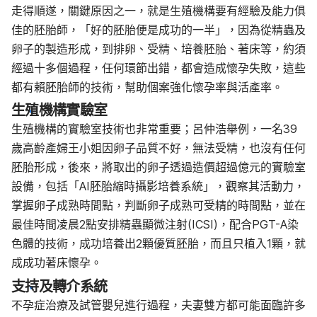
走得順遂，關鍵原因之一，就是生殖機構要有經驗及能力俱
佳的胚胎師，「好的胚胎便是成功的一半」，因為從精蟲及
卵子的製造形成，到排卵、受精、培養胚胎、著床等，約須
經過十多個過程，任何環節出錯，都會造成懷孕失敗，這些
都有賴胚胎師的技術，幫助個案強化懷孕率與活產率。
生殖機構實驗室
生殖機構的實驗室技術也非常重要；呂仲浩舉例，一名39
歲高齡產婦王小姐因卵子品質不好，無法受精，也沒有任何
胚胎形成，後來，將取出的卵子透過造價超過億元的實驗室
設備，包括「AI胚胎縮時攝影培養系統」，觀察其活動力，
掌握卵子成熟時間點，判斷卵子成熟可受精的時間點，並在
最佳時間凌晨2點安排精蟲顯微注射(ICSI)，配合PGT-A染
色體的技術，成功培養出2顆優質胚胎，而且只植入1顆，就
成成功著床懷孕。
支持及轉介系統
不孕症治療及試管嬰兒進行過程，夫妻雙方都可能面臨許多