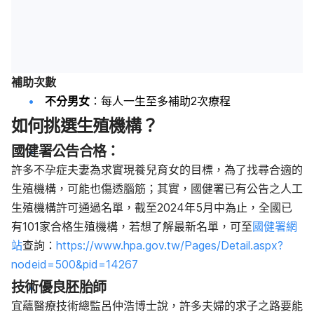
補助次數
不分男女
：每人一生至多補助2次療程
如何挑選生殖機構？
國健署公告合格：
許多不孕症夫妻為求實現養兒育女的目標，為了找尋合適的
生殖機構，可能也傷透腦筋；其實，國健署已有公告之人工
生殖機構許可通過名單，截至2024年5月中為止，全國已
有101家合格生殖機構，若想了解最新名單，可至
國健署網
站
查詢：
https://www.hpa.gov.tw/Pages/Detail.aspx?
nodeid=500&pid=14267
技術優良胚胎師
宜蘊醫療技術總監呂仲浩博士說，許多夫婦的求子之路要能