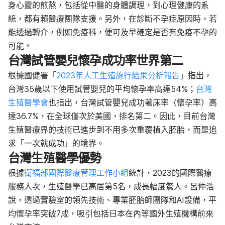
身心靈的煎熬，包括從中醫的身體調理，到心理健康的系
統，都有賴醫療團隊支援。另外，在診斷不孕症原因時，若
能透過轉介，例如免疫科，便可及早確定是否有免疫不孕的
可能。
台灣試管嬰兒懷孕成功率世界第二
根據國健署「
2023年人工生殖施行結果分析報告
」指出，
台灣35歲以下使用試管嬰兒的平均懷孕率高達54%；
台灣
生殖醫學會
也指出，台灣試管嬰兒成功著床率（懷孕率）高
達36.7%，在全球僅次於美國，排名第二。因此，目前台灣
生殖醫療界的技術已進步到不用多次重覆植入胚胎，而是追
求「一次就成功」的境界。
台灣生殖醫學優勢
根據
衛福部國際醫療管理工作小組
統計，2023的國際醫療
服務人次，生殖醫學已高居第5名，成長幅度驚人。呂仲浩
說，透過實驗室的領先技術、專業胚胎師團隊和AI設備，平
均懷孕率突破7成，吸引包括日本在內等國外生殖機構前來