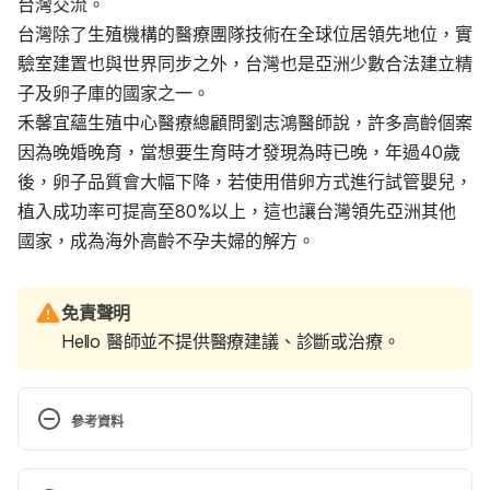
台灣交流。
台灣除了生殖機構的醫療團隊技術在全球位居領先地位，實
驗室建置也與世界同步之外，台灣也是亞洲少數合法建立精
子及卵子庫的國家之一。
禾馨宜蘊生殖中心醫療總顧問劉志鴻醫師說，許多高齡個案
因為晚婚晚育，當想要生育時才發現為時已晚，年過40歲
後，卵子品質會大幅下降，若使用借卵方式進行試管嬰兒，
植入成功率可提高至80%以上，這也讓台灣領先亞洲其他
國家，成為海外高齡不孕夫婦的解方。
免責聲明
Hello 醫師並不提供醫療建議、診斷或治療。
參考資料
國民健康署鄭重呼籲：想生要趁早！
https://www.hpa.gov.tw/Pages/Detail.aspx?