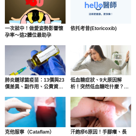
一次就中！做愛姿勢影響懷
依托考昔(Etoricoxib)
孕率～這2體位最助孕
肺炎鏈球菌疫苗：13價與23
低血糖症狀、9大原因解
價差異、副作用、公費資格
析！突然低血糖吃什麼？7
解析
招改善預防
克他服寧（Cataflam）
汗皰疹6原因！手腳癢、長