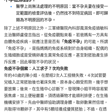
醫學上尚無法處理的不明原因：當不孕夫妻在接受一
定範圍的檢查評估後，仍然找不到特定病因，即可歸
類為不明原因的不孕。
除了上述不明原因之外，三軍總醫院內科部風濕免疫過敏科
主治醫師盧俊吉指出，從免疫觀點來看，若爸媽有一方具有
自體免疫疾病，就應注意是否有
「免疫不孕」
的可能。所謂
「免疫不孕」，是指媽媽的免疫系統對於自身組織、配偶的
生殖細胞或是受精卵產生異常免疫反應，甚至對胚胎產生排
斥反應，因此導致不孕的狀況。
免疫不孕個案：人工求子７次均失敗
年約40歲的陳小姐，在歷經2次人工授精失敗，4次試管嬰
兒植入正常胚胎後也著床失敗，原本身心飽受煎熬，幾乎想
要放棄；後來，在生殖中心診斷下，發現陳小姐平時容易緊
張焦慮，加上便秘嚴重，須透過藥物才能順利排便；在生殖
機構安排下，先由中醫師協助調理身體，取卵數果然倍增，
共取得18顆卵子，其中有5顆培養成優質胚胎；不過，在透