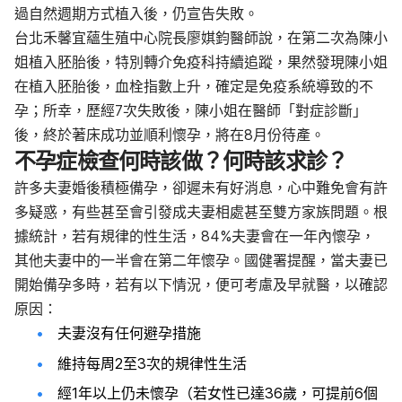
過自然週期方式植入後，仍宣告失敗。
台北禾馨宜蘊生殖中心院長廖娸鈞醫師說，在第二次為陳小
姐植入胚胎後，特別轉介免疫科持續追蹤，果然發現陳小姐
在植入胚胎後，血栓指數上升，確定是免疫系統導致的不
孕；所幸，歷經7次失敗後，陳小姐在醫師「對症診斷」
後，終於著床成功並順利懷孕，將在8月份待產。
不孕症檢查何時該做？何時該求診？
許多夫妻婚後積極備孕，卻遲未有好消息，心中難免會有許
多疑惑，有些甚至會引發成夫妻相處甚至雙方家族問題。根
據統計，若有規律的性生活，84%夫妻會在一年內懷孕，
其他夫妻中的一半會在第二年懷孕。國健署提醒，當夫妻已
開始備孕多時，若有以下情況，便可考慮及早就醫，以確認
原因：
夫妻沒有任何避孕措施
維持每周2至3次的規律性生活
經1年以上仍未懷孕（若女性已達36歲，可提前6個