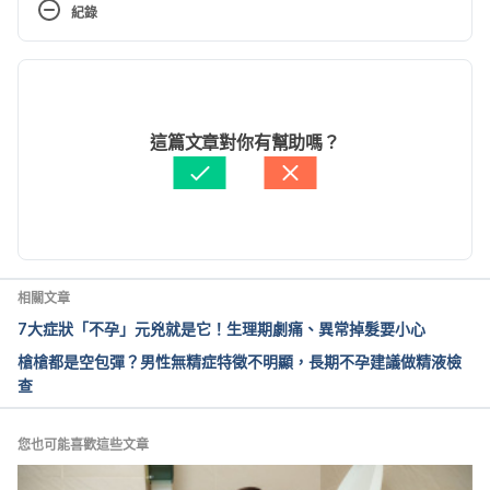
紀錄
nodeid=500&pid=432&sid=425 Accessed June 10, 
2024
現行版本
體外受精(俗稱試管嬰兒)人工生殖技術補助方案海報及
2026/01/16
懶人包https://www.hpa.gov.tw/Pages/Detail.aspx?
文： 
Hello 醫師
這篇文章對你有幫助嗎？
nodeid=500&pid=14261&sid=425 Accessed June 
資料查核：
Hello 醫師
10, 2024
由 
張如青
 更新
我想懷孕—人工生殖方式的選擇
https://epaper.ntuh.gov.tw/health/201405/project_2
.html Accessed June 10, 2024
相關文章
7大症狀「不孕」元兇就是它！生理期劇痛、異常掉髮要小心
民國114年12月戶口統計資料分析（內政部）
槍槍都是空包彈？男性無精症特徵不明顯，長期不孕建議做精液檢
https://www.ris.gov.tw/app/portal/2121?
查
sn=26007114
 Accessed Jan 15, 2026
造成不孕的原因（衛生福利部國民健康署）
您也可能喜歡這些文章
https://www.hpa.gov.tw/Pages/Detail.aspx?