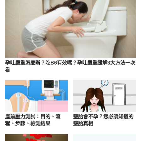
nodeid=500&pid=425
 Accessed Jan 15, 202
114年新生兒人口出生數（全國人口資料庫統計）
https://gis.ris.gov.tw/dashboard.html?key=C01
Accessed Jan 15, 202 
因應少子女化對策：好孕三方案-不孕症試管嬰兒補助
3.0及醫療性生育保存補助（行政院）
https://www.ey.gov.tw/Page/448DE008087A1971/
孕吐嚴重怎麼辦？吃B6有效嗎？孕吐嚴重緩解3大方法一次
24edd4ad-4e20-4728-b32c-64d43fe05abb
看
Accessed Jan 15, 2026
產前壓力測試：目的、流
墮胎會不孕？您必須知道的
程、步驟、檢測結果
墮胎真相