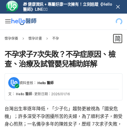
🎁 健康資訊 + 專屬好康一次擁有！立刻追蹤《Hello
醫師》LINE👆🏼
懷孕保養
懷孕計畫
不孕
不孕求子7次失敗？不孕症原因、檢
查、治療及試管嬰兒補助詳解
資料查核：
Hello 醫師
文：
Hello 醫師
·
更新日期：2026/01/16
​​台灣出生率逐年降低，「少子化」趨勢更被視為「國安危
機」；許多深受不孕困擾所苦的夫婦，為了順利求子，飽受
身心煎熬；一名備孕多年的陳姓女子，歷經 7次求子失敗，