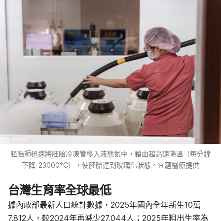
胚胎師迅速將胚胎冷凍管移入液態氮中，藉由超高速降溫（每分鐘
下降-23000°C），使胚胎達到玻璃化狀態。宜蘊醫療提供
台灣生育率全球最低
據內政部最新人口統計數據，2025年國內全年新生10萬
7,812人，較2024年再減少27,044人；2025年粗出生率為