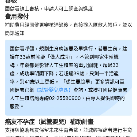
審核
國健署線上審核，申請人可上網查詢進度
費用撥付
補助費用經國健署審核通過後，直接撥入匯款人帳戶，並以
簡訊通知
國健署呼籲，規劃生育應該要及早進行，若要生育，建
議在33歲前就要「做人成功」，不管到哪家生殖機
構，年齡都是影響人工生殖率的重要關鍵，超過33
歲，成功率明顯下降；若超過39歲，只剩一半活產
率，到41歲以上更低。
「想生要趁早」更多資訊可至
國健署官網
【試管嬰兒專區】
查詢，或撥打國民健康署
人工生殖諮詢專線02-25580900，由專人提供即時的
服務。
癌友不孕症（試管嬰兒）補助計畫
支持與協助癌友保留未來生育希望，並減輕罹癌者進行生育