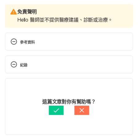
免責聲明
Hello 醫師並不提供醫療建議、診斷或治療。
參考資料
The Persistent Myth About Oral Sex. 
https://www.nytimes.com/2016/04/07/health/misc
紀錄
onceptions-oral-sex-stds.html
現行版本
5 Myths To Stop Believing About Oral Sex. 
https://www.medicaldaily.com/oral-sex-
2020/05/11
misconceptions-pineapple-juice-changes-taste-
文： 
周士閔
這篇文章對你有幫助嗎？
semen-and-4-other-myths-407138
醫學審稿：
賴建翰醫師
由 
Jane Lee
 更新
Does pineapple juice really change the taste of 
semen? Revealed, the 3 most common oral sex 
myths. https://www.dailymail.co.uk/health/article-