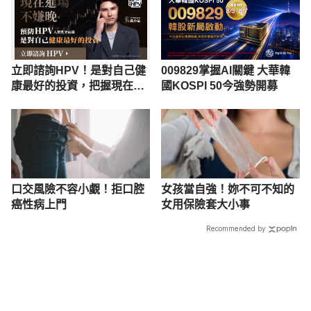
立即諮詢HPV！是對自己健
009829掌握AI關鍵 大華韓
康最好的投資，把握現在不
國KOSPI 50今強勢開募
嫌晚！
口交風險不容小覷！拒口腔
女孩當自強！妳不可不知的
癌性病上門
女用保險套大小事
Recommended by
載入中