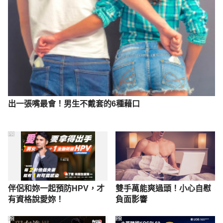
出一張嘴最會！男生不戴套的6種藉口
PR
伴侶和妳一起預防HPV，才
雙手萬能爽過頭！小心自慰
有資格說愛妳！
負面影響
PR
PR