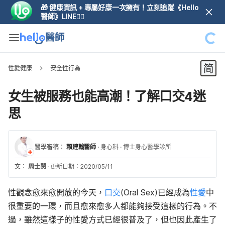
🎁 健康資訊 + 專屬好康一次擁有！立刻追蹤《Hello
醫師》LINE👆🏼
性愛健康
安全性行為
女生被服務也能高潮！了解口交4迷
思
醫學審稿：
賴建翰醫師
·
身心科
·
博士身心醫學診所
文：
周士閔
·
更新日期：2020/05/11
性觀念愈來愈開放的今天，
口交
(Oral Sex)已經成為
性愛
中
很重要的一環，而且愈來愈多人都能夠接受這樣的行為。不
過，雖然這樣子的性愛方式已經很普及了，但也因此產生了