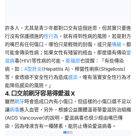
許多人，尤其是青少年都對口交有這個迷思，但其實只要進
行沒有保護措施的
性行為
，就有得到性病的風險。若是對方
的嘴巴有任何傷口，哪怕只是輕微的刮傷，或只是
嘴破
，都
可能會傳染性病；如果女性有殘留的經血，那麼還有傳染
愛
滋病
毒(HIV)等性病的可能。
衛福部
也提醒：「有些傳染
病，如：
A型肝炎
(Hepatitis A)、桿菌性痢疾(Shigellosis)
等，會透過不安全性行為造成
感染
，唯有落實安全性行為才
能降低感染的風險。」
4. 口交前刷牙容易得愛滋 X
雖然
刷牙
時會造成口內有小傷口，但這樣的小傷口還不足以
讓
病毒
進入血管，另外，根據公益團體溫哥華愛滋防治組織
(AIDS Vancouver)的說明，愛滋病毒也很少經由嘴巴傳
染，因為唾液含有一種酵素，能防止傳染愛滋病毒。
廣告