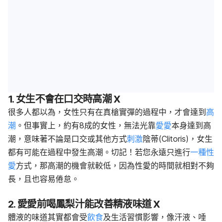
1. 女生不會在口交時高潮 X
很多人都以為，女性只有在真槍實彈的過程中，才會達到
高
潮
。但事實上，約有8成的女性，無法光靠
愛愛
本身達到高
潮，意味著不論是口交或其他方式
刺激
陰蒂(Clitoris)，女生
都有可能在過程中發生高潮。切記！若您永遠只進行
一種性
愛
方式，那高潮的機會就較低，因為性愛的時間就相對不夠
長，且也容易倦怠。
2. 愛愛前喝鳳梨汁能改善精液味道 X
體液的味道其實都會受
飲食
及生活習慣影響，像汗液、唾