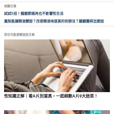
4061124/Does-pineapple-juice-really-change-
相關文章
taste-semen-Revealed-3-common-oral-sex-
試試5招！髖關節痛再也不影響性生活
myths.html
鳳梨能讓精液變甜？改善精液味道真的有辦法？聽聽醫師怎麼說
您也可能喜歡這些文章
性知識正解｜看A片別當真，一起細數A片9大迷思！