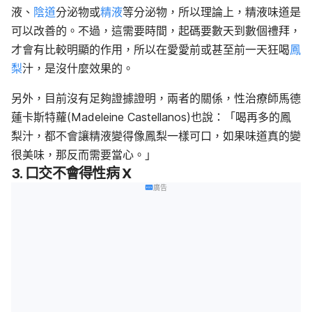
液、
陰道
分泌物或
精液
等分泌物，所以理論上，精液味道是
可以改善的。不過，這需要時間，起碼要數天到數個禮拜，
才會有比較明顯的作用，所以在愛愛前或甚至前一天狂喝
鳳
梨
汁，是沒什麼效果的。
另外，目前沒有足夠證據證明，兩者的關係，性治療師馬德
蓮卡斯特蘿(Madeleine Castellanos)也說：「喝再多的鳳
梨汁，都不會讓精液變得像鳳梨一樣可口，如果味道真的變
很美味，那反而需要當心。」
3. 口交不會得性病 X
廣告