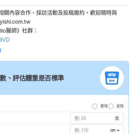
相關內容合作、採訪活動及投稿邀約，歡迎隨時與
yishi.com.tw
lo醫師》社群：
Ur9VD
f
I 指數、評估體重是否標準
男性
女性
歲
cm