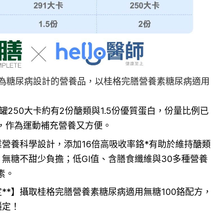
為糖尿病設計的營養品，以桂格完膳營養素糖尿病適用
罐250大卡約有2份醣類與1.5份優質蛋白，份量比例已
，作為運動補充營養又方便。
業營養科學設計，添加16倍高吸收率鉻*有助於維持醣類
無糖不甜少負擔；低GI值、含膳食纖維與30多種營養
素。
**】攝取桂格完膳營養素糖尿病適用無糖100鉻配方，
穩定！