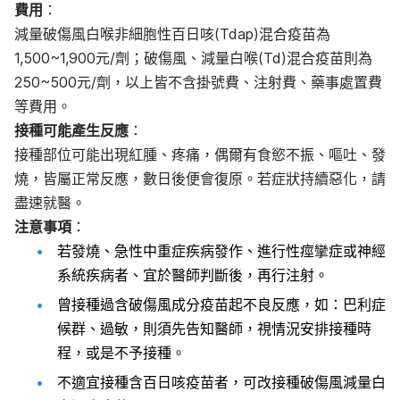
費用
：
減量破傷風白喉非細胞性百日咳(Tdap)混合疫苗為
1,500~1,900元/劑；破傷風、減量白喉(Td)混合疫苗則為
250~500元/劑，以上皆不含掛號費、注射費、藥事處置費
等費用。
接種可能產生反應
：
接種部位可能出現紅腫、疼痛，偶爾有食慾不振、嘔吐、發
燒，皆屬正常反應，數日後便會復原。若症狀持續惡化，請
盡速就醫。
注意事項
：
若發燒、急性中重症疾病發作、進行性痙攣症或神經
系統疾病者、宜於醫師判斷後，再行注射。
曾接種過含破傷風成分疫苗起不良反應，如：巴利症
候群、過敏，則須先告知醫師，視情況安排接種時
程，或是不予接種。
不適宜接種含百日咳疫苗者，可改接種破傷風減量白