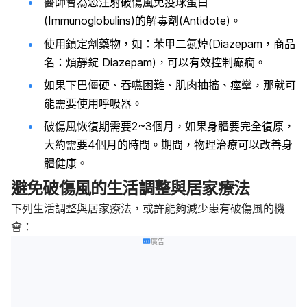
醫師會為您注射
破傷風免疫球蛋白
(Immunoglobulins)的
解毒劑
(Antidote)
。
使用鎮定劑藥物，如：苯甲二氮焯
(Diazepam
，商品
名：煩靜錠
Diazepam)
，可以有效控制癲癇。
如果下巴僵硬、吞嚥困難、肌肉抽搐、痙攣，那就可
能需要使用呼吸器。
破傷風恢復期需要
2~3
個月，如果身體要完全復原，
大約需要
4
個月的時間。期間，物理治療可以改善身
體健康。
避免破傷風的生活調整與居家療法
下列生活調整與居家療法，或許能夠減少患有破傷風的機
會：
廣告