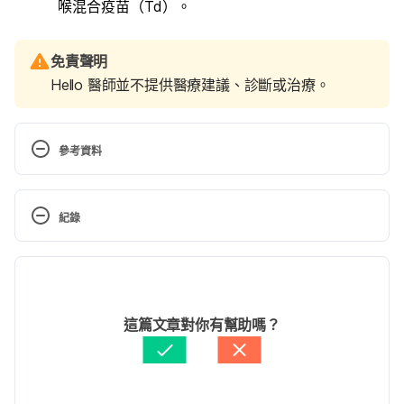
喉混合疫苗（Td）。
免責聲明
Hello 醫師並不提供醫療建議、診斷或治療。
參考資料
Tetanus. http://www.mayoclinic.org/diseases-
conditions/tetanus/basics/risk-factors/con-
紀錄
20021956. Accessed July 7, 2016.
現行版本
破傷風、白喉、百日咳相關疫苗(Td/Tdap)（疾管局）
https://www.cdc.gov.tw/Category/Page/MXy9TPG
2022/04/12
NNXMS_rzotG7xzQ Accessed April 12, 2022
文： 
Chuck Huang
這篇文章對你有幫助嗎？
醫學審稿：
賴建翰醫師
疫苗、藥品費用及取得方式（疾管局）
由 
吳承諦
 更新
https://www.cdc.gov.tw/Category/ListContent/Yipv
R33b32K-dsMI2eIrIg?uaid=7xJffAe-