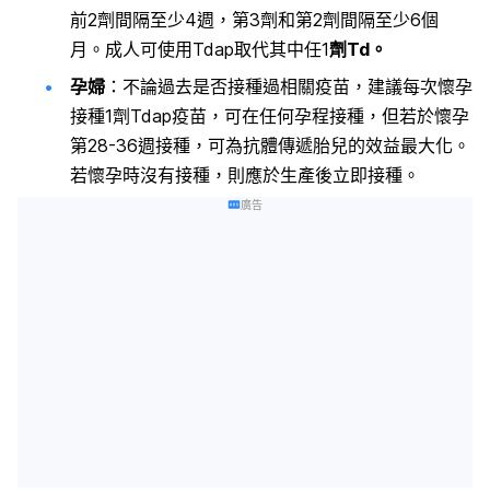
前2劑間隔至少4週，第3劑和第2劑間隔至少6個
月。成人可使用Tdap取代其中任1
劑Td。
孕婦
：不論過去是否接種過相關疫苗，建議每次懷孕
接種1劑Tdap疫苗，可在任何孕程接種，但若於懷孕
第28-36週接種，可為抗體傳遞胎兒的效益最大化。
若懷孕時沒有接種，則應於生產後立即接種。
廣告