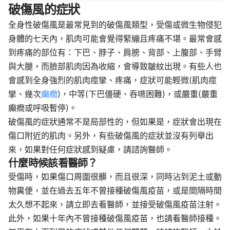
破傷風的症狀
全身性破傷風是最常見到的破傷風類型，受傷或微生物侵犯
身體的
七
天內，肌肉可能會覺得緊繃且疼痛不堪。最常會感
到疼痛的部位有：下巴、脖子、肩膀、背部、上腹部、手臂
與大腿，而臉部肌肉因為收縮，會導致皺紋出現。有些人也
會感到全身強烈的肌肉痙攣、疼痛，症狀可能輕微
(
肌肉痙
攣、幾次
癲癇
)
，中等
(
下巴僵硬、吞嚥困難
)
，或嚴重
(
嚴重
癲癇或呼吸暫停
)
。
破傷風的症狀通常不是局部性的，但如果是，症狀會出現在
傷口附近的肌肉。另外，
有些破傷風的症狀並沒有列舉出
來，如果對任何症狀感到疑慮，請諮詢醫師。
什麼時候該看醫師？
受傷時，如果傷口周圍很髒，而且很深，同時沾到泥土或動
物糞便，並在過去
五
年不曾接種破傷風疫苗，或是間隔時間
太久想不起來，請立即去看醫師，並接受破傷風疫苗注射。
此外，如果
十
年內不曾接種破傷風疫苗，也請看醫師接種。