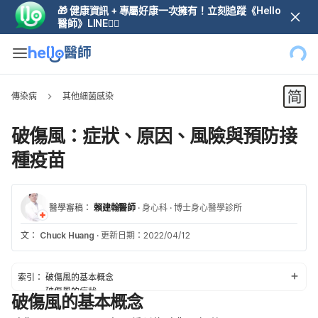
🎁 健康資訊 + 專屬好康一次擁有！立刻追蹤《Hello
醫師》LINE👆🏼
傳染病
其他細菌感染
破傷風：症狀、原因、風險與預防接
種疫苗
醫學審稿：
賴建翰醫師
·
身心科
·
博士身心醫學診所
文：
Chuck Huang
·
更新日期：2022/04/12
索引：
破傷風的基本概念
破傷風的症狀
破傷風的基本概念
破傷風的原因