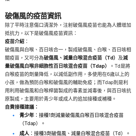
破傷風的疫苗資訊
除了平時注意傷口清潔外，注射破傷風疫苗也能為人體增加
抵抗力，以下是破傷風疫苗資訊：
疫苗介紹
：
破傷風與白喉、百日咳合一，製成破傷風、白喉、百日咳相
關疫苗，又可分為
破傷風、減量白喉混合疫苗（Td）
及
減
量破傷風白喉非細胞性百日咳混合疫苗（Tdap）
。Td是將
白喉疫苗的劑量降低，以減低副作用，多使用在6歲以上的
小孩，做為預防白喉和破傷風的輔助免疫；而Tdap則是利
用利用破傷風和白喉桿菌製成的毒素並減毒後，與百日咳抗
原製成，主要用於青少年或成人的追加接種或補種。
自費接種建議：
青少年
：接種1劑減量破傷風白喉百日咳混合疫苗
（Tdap）。
成人
：接種3劑破傷風、減量白喉混合疫苗（Td）。