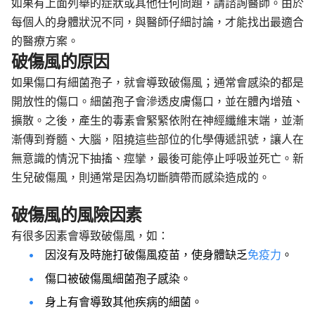
如果有上面列舉的症狀或其他任何問題，請諮詢醫師。由於
每個人的身體狀況不同，與醫師仔細討論，才能找出最適合
的醫療方案。
破傷風的原因
如果傷口有細菌孢子
，就會導致破傷風；通常會感染的都是
開放性的傷口。細菌孢子會滲透皮膚傷口，並在體內增殖、
擴散。之後，產生的毒素會緊緊依附在神經纖維
末端，並漸
漸傳到脊髓
、大腦，阻撓這些部位的化學傳遞訊號，讓人在
無意識的情況下抽搐、痙攣，最後可能停止呼吸並死亡。新
生兒破傷風，則通常是因為切斷臍帶而感染造成的。
破傷風的風險因素
有很多因素會導致破傷風，如：
因沒有及時施打破傷風疫苗，使身體缺乏
免疫力
。
傷口被破傷風細菌孢子感染。
身上有會導致其他疾病的細菌。