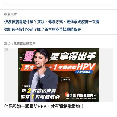
293ImV5qeweoeQ Accessed April 12, 2022
相關文章
破傷風（香港衛生局）
伊波拉病毒是什麼？症狀、傳染方式、致死率與疫苗一次看
https://www.chp.gov.hk/tc/healthtopics/content/2
你的孩子該打疫苗了嗎？新生兒疫苗接種時程表
4/42.html Accessed April 12, 2022
破傷風疫苗注射的注意事項（台北榮總）
您也可能喜歡這些文章
https://ihealth.vghtpe.gov.tw/media/336 Accessed 
PR
April 12, 2022
伴侶和妳一起預防HPV，才有資格說愛妳！