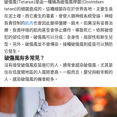
破傷風的風險因素
破傷風
(Tetanus)
是由一種稱為破傷風桿菌
(Clostridium
破傷風的診斷與治療
tetani)
的細菌造成的，這種細菌存在於世界各地，主要生長
避免破傷風的生活調整與居家療法
在泥土裡，而它產生的毒素，會使人類神經系統受損，神經
破傷風的疫苗資訊
負責控制的
肌肉
也會因此變得僵硬、麻木。如果沒有妥善治
療，負責呼吸的肌肉甚至會停止運作，導致死亡。
依照被侵
犯的部位分類，破傷風可以分成：全身性、局部性和新生兒
型
。
另外，破傷風並不會傳染，接種破傷風則疫苗可以預防
它發生。
破傷風有多常見？
沒有接受破傷風疫苗施打的人，通常會感染破傷風，尤其是
住在低度開地區的人風險更高。一般而言，嬰兒與較年輕的
人，感染破傷風的機會較多。