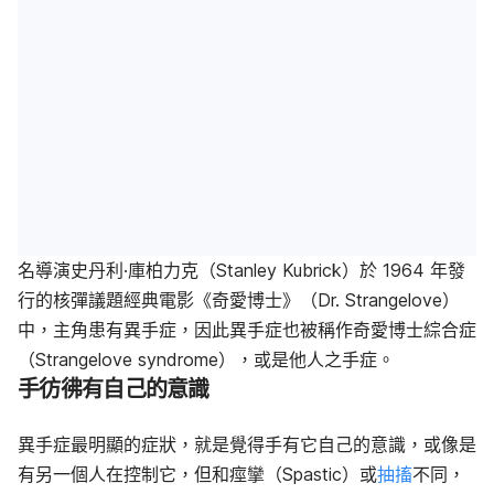
名導演史丹利·庫柏力克（Stanley Kubrick）於 1964 年發
行的核彈議題經典電影
《奇愛博士》（Dr. Strangelove）
中
，主角
患有異手症，因此
異手症也被
稱作奇愛博士綜合症
（Strangelove syndrome）
，或是
他人之手症。
手
彷彿
有自己的意識
異手症最
明顯
的症狀，就是覺得手有
它
自己的意識，
或像是
有另一個人在控制它，但和痙攣（Spastic）或
抽搐
不同，