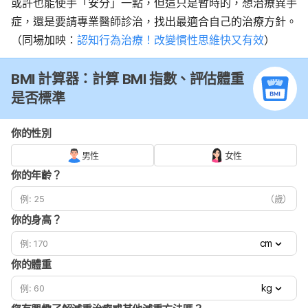
或許也能使手「安分」一點，但這只是
暫時的，想治療
異手
症，
還是要請專業
醫師
診治
，找出最適合
自己
的治療方針。
（同場加映：
認知行為治療！改變慣性思維快又有效
）
BMI 計算器：計算 BMI 指數、評估體重
是否標準
你的性別
男性
女性
你的年齡？
（歲）
你的身高？
cm
你的體重
kg