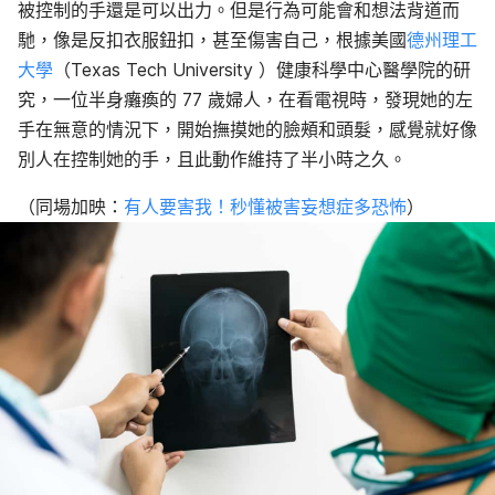
被控制的手
還是可以出力
。但是
行為
可能會和想法背道而
馳，像是反扣衣服鈕扣，甚至傷害自己，根據美國
德州理工
大學
（Texas Tech University ）健康科學中心醫學院的研
究，一位半身癱瘓的 77 歲婦人，
在看電視時，發現她的左
手在無意的情況下，
開始撫摸她的臉頰和頭髮，感覺就好像
別人在控制她的手，且此動作維持了半小時之久。
（同場加映：
有人要害我！秒懂被害妄想症多恐怖
）