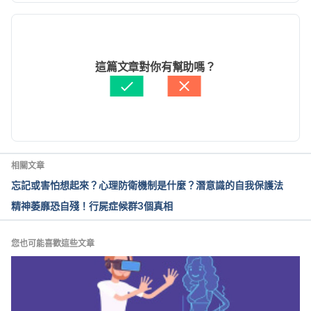
現行版本
Alien Hand Syndrome. 
https://www.neurologytimes.com/articles/alien-
2022/06/15
hand-syndrome Accessed June 10, 2020.
文： 
黎佳燊
這篇文章對你有幫助嗎？
醫學審稿：
賴建翰醫師
The alien hand syndrome. 
由 
張雅惠
 更新
https://www.ncbi.nlm.nih.gov/pmc/articles/PMC405
9570/ Accessed June 10, 2020.
Pathophysiology and Treatment of Alien Hand 
相關文章
Syndrome. 
忘記或害怕想起來？心理防衛機制是什麼？潛意識的自我保護法
https://www.ncbi.nlm.nih.gov/pmc/articles/PMC426
精神萎靡恐自殘！行屍症候群3個真相
1226/ Accessed June 10, 2020.
您也可能喜歡這些文章