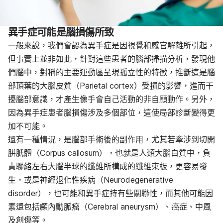
異手症可能是腦損傷
所致
一般來說，我們會認為異手症是因視覺和感官解離
所
引起，
但事實
上
並非如此，
針對這些患者的腦部掃描分析，發現他
們腦中，對稱的
主要運動區呈現孤立性的特徵，推斷這是
腦
部頂葉的大腦皮質
（Parietal cortex）
受損
的影響，進而干
擾腦部意識，才產生像手會自己活動的
非自願
動作。另外，
因為異手症患者腦損傷涉及多個部位，這使局部診斷變得更
加不可能。
還有一種情況，是腦部手術後的副作用，尤其若牽涉到切開
胼胝體（Corpus callosum），
也就是人類大腦白質中，負
責聯絡左右大腦半球的纖維所構成的纖維束板，更容易發
生，或是
神經退化性疾​​病（Neurodegenerative
disorder）
，也可能
和異手症持有些關聯性，而其他可能因
素還包括顱內動脈瘤（Cerebral aneurysm）、癌症、中風
及
創傷
等
。