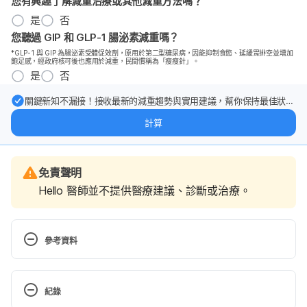
您有興趣了解減重治療或其他減重方法嗎？
是
否
您聽過 GIP 和 GLP-1 腸泌素減重嗎？
*GLP-1 與 GIP 為腸泌素受體促效劑，原用於第二型糖尿病，因能抑制食慾、延緩胃排空並增加
飽足感，經政府核可後也應用於減重，民間慣稱為「瘦瘦針」。
是
否
關鍵新知不漏接！接收最新的減重趨勢與實用建議，幫你保持最佳狀
態。
計算
免責聲明
Hello 醫師並不提供醫療建議、診斷或治療。
參考資料
What Is Alien Hand Syndrome? 
https://www.healthline.com/health/alien-hand-
紀錄
syndrome Accessed June 10, 2020.