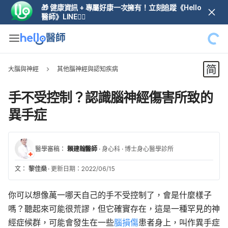
🎁 健康資訊 + 專屬好康一次擁有！立刻追蹤《Hello
醫師》LINE👆🏼
大腦與神經
其他腦神經與認知疾病
手不受控制？認識腦神經傷害所致的
異手症
醫學審稿：
賴建翰醫師
·
身心科
·
博士身心醫學診所
文：
黎佳燊
·
更新日期：2022/06/15
你可以想像萬一哪天自己的手不受控制了，會是什麼樣子
嗎？
聽起來
可能
很荒謬，但它確實存在，
這
是一種罕見的神
經症候群，
可能會
發生在
一些
腦損傷
患者
身上，叫作異手症