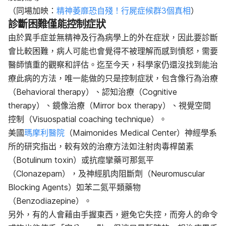
（同場加映：
精神萎靡恐自殘！行屍症候群3個真相
）
診斷困難僅能控制症狀
由於異手症並無精神及行為病學上的外在症狀，因此
要診斷
會比較
困難，病人可能也會覺得不被理解而感到憤怒，需要
醫師慎重的觀察和評估。迄至今天，科學家仍還沒找到能治
療此病的方法，唯一能做的只是控制症狀，包含像行為治療
（Behavioral therapy）、認知治療（Cognitive
therapy）、鏡像治療（Mirror box therapy）、視覺空間
控制（Visuospatial coaching technique）。
美國
瑪摩利醫院
（Maimonides Medical Center）神經學系
所的研究
指出
，較有效的治療方法
如注射
肉毒桿菌素
（Botulinum toxin）
或
抗痙攣藥可那氮平
（Clonazepam），及神經肌肉阻斷劑（Neuromuscular
Blocking Agents）如苯二氮平類藥物
（Benzodiazepine）。
另外，有的人會
藉由
手握東西，避免它失控，而旁人的命令