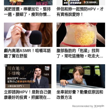
減肥首選，檸檬加它，堅持
伴侶和妳一起預防HPV，才
一週，腰細了，瘦到你懷疑
有資格說愛妳！
人生
PR
顱內高潮ASMR！咀嚼耳語
腹部脂肪的「剋星」找到
聽了實在舒服
了，常吃這幾物，吃走大肚
囊，瘦出小蠻腰
PR
立即諮詢HPV！是對自己健
坐車就好暈？動暈症原因和
康最好的投資，把握現在不
改善方法
嫌晚！
Recommended by