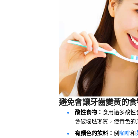
避免會讓牙齒變黃的食
酸性食物：
食用過多酸性
會破壞琺瑯質，使黃色的
有顏色的飲料：
例
咖啡
和