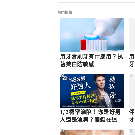
熱門推薦
用牙膏刷牙有什麼用？抗
用
菌美白防敏感
牙
PR
PR
1/2機率淪陷！你是好男
伴
人還是渣男？關鍵在這
才
PR
PR