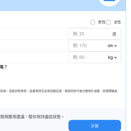
男性
女性
歲
cm
kg
嗎？
第二型糖尿病，因能抑制食慾、延緩胃排空並增加飽足感，經政府核可後也應用於減重，民間慣稱為
趨勢與實用建議，幫你保持最佳狀態。
計算