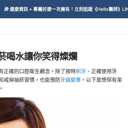
🎁 健康資訊 + 專屬好康一次擁有！立刻追蹤《Hello醫師》LINE
菸喝水讓你笑得燦爛
有正確的口腔衛生觀念。除了按時
刷牙
、正確使用牙
和戒掉抽菸習慣，也能預防
牙齒
變黃
。以下是想保有潔
。