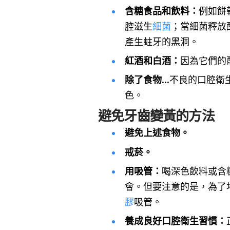
含糖食品和飲料：
例如餅
腔滋生
細菌
；當細菌釋放
產生蛀牙的黑洞。
紅酒和白酒：
因為它們的
除了食物…
不良的口腔衛
色。
避免牙齒變黃的方法
避免上述食物。
戒菸。
用吸管：
喝深色飲料或含
會。但要注意的是，為了
膠
吸管。
養成良好口腔衛生習慣：