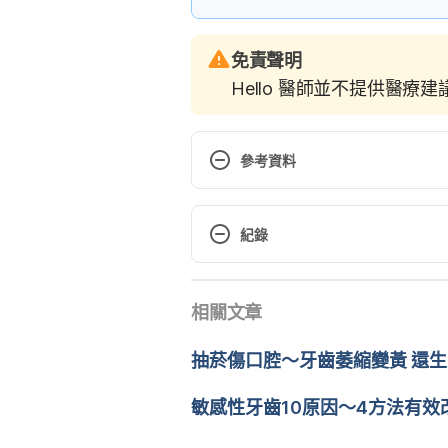
免責聲明
Hello 醫師並不提供醫療
參考資料
Which food actually stain your t
Assessed December 28, 2016
紀錄
現行版本
相關文章
2022/06/14
文： 
Jenny Hung
抽菸傷口腔～牙齒萎縮變黃 還
醫學審稿：
賴建翰醫師
由 
Dylan Tang
 更新
敏感性牙齒10原因～4方法有效