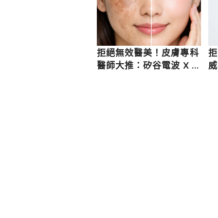
拒絕無效醫美！皮膚專科
拒
醫師大推：矽谷電波 X 讓
威
肌膚由內而外更強韌
而