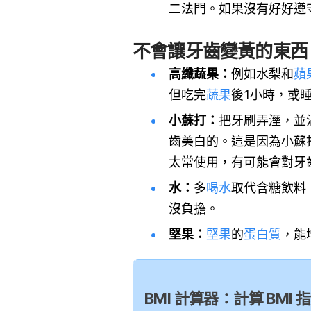
二法門。如果沒有好好遵
不會讓牙齒變黃的東西
高纖蔬果：
例如水梨和
蘋
但吃完
蔬果
後1小時，或
小蘇打：
把牙刷弄溼，並
齒美白的。這是因為小蘇
太常使用，有可能會對牙
水：
多
喝水
取代含糖飲料
沒負擔。
堅果：
堅果
的
蛋白質
，能
BMI 計算器：計算 BM