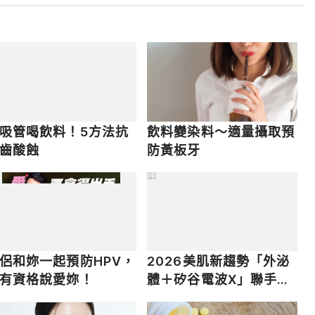
吸管喝飲料！5方法抗
飲料變染料～適量攝取預
齒酸蝕
防黃板牙
PR
侶和妳一起預防HPV，
2026美肌新趨勢「外泌
有資格說愛妳！
體＋矽谷電波X」聯手，
開啟高階養膚新世代