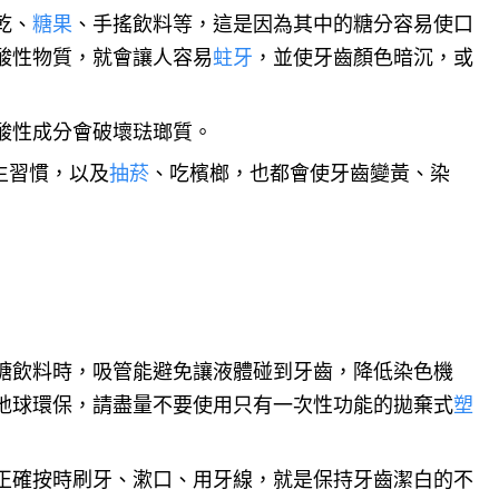
乾、
糖果
、手搖飲料等，這是因為其中的糖分容易使口
酸性物質，就會讓人容易
蛀牙
，並使牙齒顏色暗沉，或
酸性成分會破壞琺瑯質。
生習慣，以及
抽菸
、吃檳榔，也都會使牙齒變黃、染
糖飲料時，吸管能避免讓液體碰到牙齒，降低染色機
地球環保，請盡量不要使用只有一次性功能的拋棄式
塑
正確按時刷牙、漱口、用牙線，就是保持牙齒潔白的不