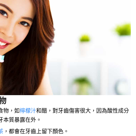
物
食物，如
檸檬汁
和醋，對牙齒傷害很大，因為酸性成分
牙本質暴露在外。
茶
，都會在牙齒上留下顏色。