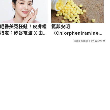
絕醫美冤枉錢！皮膚權
氯菲安明
指定：矽谷電波 X 由內
（Chlorpheniramine）
外養出逆齡好膚質
是什麼？了解氯菲安明使
Recommended by
用劑量、功效原理與潛在
副作用
載入中