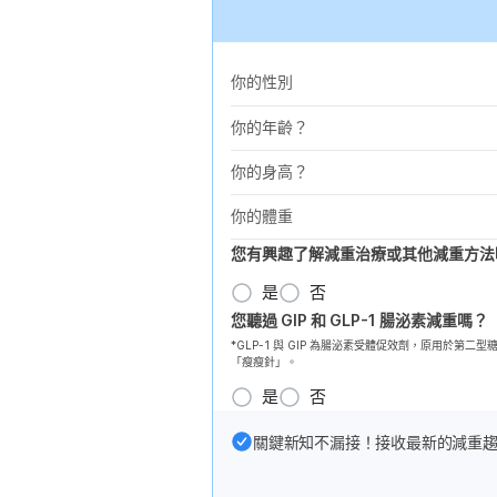
你的性別
你的年齡？
你的身高？
你的體重
您有興趣了解減重治療或其他減重方法
是
否
您聽過 GIP 和 GLP-1 腸泌素減重嗎？
*GLP-1 與 GIP 為腸泌素受體促效劑，原用於
「瘦瘦針」。
是
否
關鍵新知不漏接！接收最新的減重