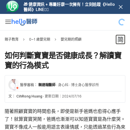
🎁 健康資訊 + 專屬好康一次擁有！立刻追蹤《Hello
醫師》LINE👆🏼
親子教育
0~1 歲嬰兒期
嬰兒期的照顧
如何判斷寶寶是否健康成長？解讀寶
寶的行為模式
醫學審稿：
賴建翰醫師
·
身心科
·
博士身心醫學診所
文：
CihRong Huang
·
更新日期：2024/07/16
隨著照顧寶寶的時間愈長，即使是新手爸媽也愈得心應手
了！就算寶寶哭鬧，爸媽也漸漸可以知道寶寶是為什麼哭。
寶寶不像成人一般能用語言表達情感，只能透過某些行為來