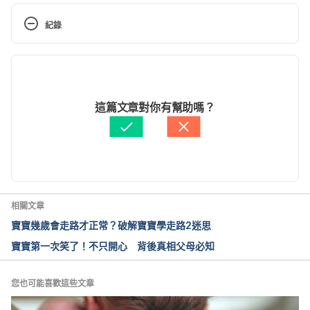
8 Signs of a Healthy Baby. 
http://www.parents.com/baby/development/social/
紀錄
signs-of-a-healthy-baby
. Accessed May 05, 2017.
現行版本
2024/07/16
文： 
CihRong Huang
這篇文章對你有幫助嗎？
醫學審稿：
賴建翰醫師
由 
張凱安 Kyle Chang
 更新
相關文章
寶寶幾歲會走路才正常？破解寶寶學走路2迷思
寶寶第一次笑了！不只開心 背後真相父母必知
您也可能喜歡這些文章