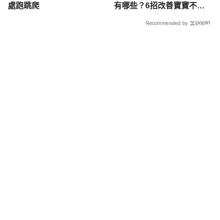
處跑跳爬
有哪些？6招改善寶寶不喝
奶
Recommended by
載入中