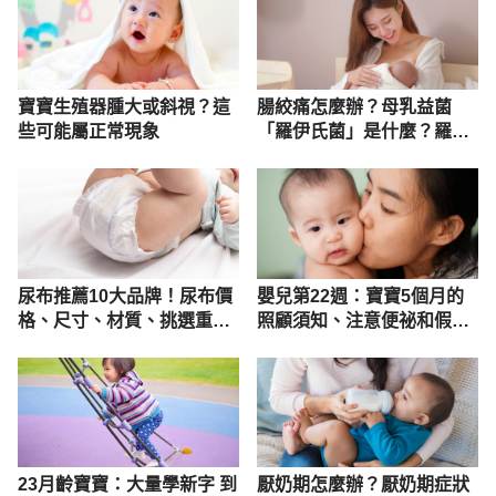
寶寶生殖器腫大或斜視？這
腸絞痛怎麼辦？母乳益菌
些可能屬正常現象
「羅伊氏菌」是什麼？羅伊
氏益菌專利菌株解析！
尿布推薦10大品牌！尿布價
嬰兒第22週：寶寶5個月的
格、尺寸、材質、挑選重點
照顧須知、注意便祕和假咳
全解析
嗽
23月齡寶寶：大量學新字 到
厭奶期怎麼辦？厭奶期症狀