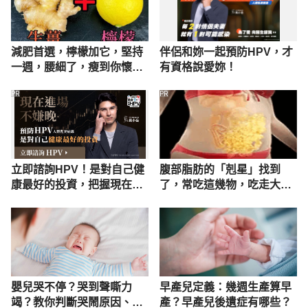
減肥首選，檸檬加它，堅持
伴侶和妳一起預防HPV，才
一週，腰細了，瘦到你懷疑
有資格說愛妳！
人生
PR
PR
立即諮詢HPV！是對自己健
腹部脂肪的「剋星」找到
康最好的投資，把握現在不
了，常吃這幾物，吃走大肚
嫌晚！
囊，瘦出小蠻腰
嬰兒哭不停？哭到聲嘶力
早產兒定義：幾週生產算早
竭？教你判斷哭鬧原因、這
產？早產兒後遺症有哪些？