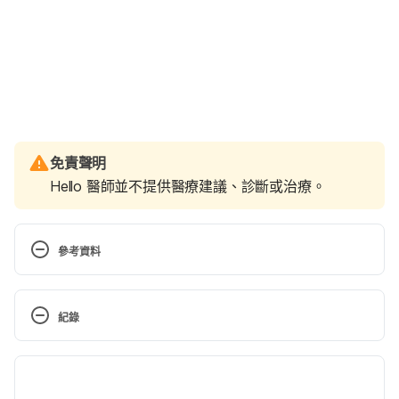
免責聲明
Hello 醫師並不提供醫療建議、診斷或治療。
參考資料
Murkoff, Heidi. What to Expect, The First Year. 
New York: Workman Publishing Company, 2009. 
紀錄
Print version. Page 99-133.
現行版本
寶寶生長篇1-4週（國健署）
https://health99.hpa.gov.tw/theme/tab/303/1283 
2023/12/15