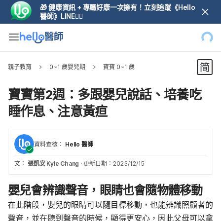
🎁 健康資訊 + 專屬好康一次擁有！立刻追蹤《Hello
醫師》LINE👆🏼
親子教育
0~1 歲嬰兒期
寶寶 0~1 歲
寶寶第2週：多跟嬰兒說話、培養吃
睡作息、注意黃疸
資料查核：
Hello 醫師
文：
張凱安 Kyle Chang
·
更新日期：2023/12/15
嬰兒會辨識聲音，眼睛也會隨物體移動
在此階段，嬰兒的眼睛可以隨目標移動，也能辨識照顧者的
聲音，並在聽到聲音的時候，顯得更安心，因此父母可以拿