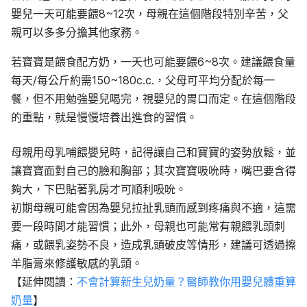
嬰兒一天可能要餵8~12次，母親在這個階段特別辛苦，父
親可以多多分擔其他家務。
若寶寶是餵食配方奶，一天也可能要餵6~8次。建議餵食量
每天/每公斤約需150~180c.c.，父母可平均分配於每一
餐，但不用勉強嬰兒喝完，視嬰兒的胃口而定。在這個階段
的重點，就是慢慢培養出進食的習慣。
母親用母乳哺餵嬰兒時，記得讓自己和寶寶的姿勢放鬆，並
讓寶寶面對自己的臉和胸部；其次寶寶吸吮時，嘴巴要含得
夠大，下巴貼著乳房才可順利吸吮。
初期母親可能會因為嬰兒拉扯乳頭而感到疼痛與不適，這需
要一段時間才能習慣；此外，母親也可能常有親餵乳頭刺
痛，或餵乳姿勢不良，造成乳頭破皮等情形，建議可透過擦
羊脂膏來修護敏感的乳頭。
【延伸閱讀：
不會計算新生兒奶量？醫師教你用嬰兒體重算
奶量
】