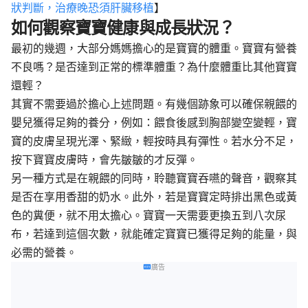
狀判斷，治療晚恐須肝臟移植
】
如何觀察寶寶健康與成長狀況？
最初的幾週，大部分媽媽擔心的是寶寶的體重。寶寶有營養
不良嗎？是否達到正常的標準體重？為什麼體重比其他寶寶
還輕？
其實不需要過於擔心上述問題。有幾個跡象可以確保親餵的
嬰兒獲得足夠的養分，例如：餵食後感到胸部變空變輕，寶
寶的皮膚呈現光澤、緊緻，輕按時具有彈性。若水分不足，
按下寶寶皮膚時，會先皺皺的才反彈。
另一種方式是在親餵的同時，聆聽寶寶吞嚥的聲音，觀察其
是否在享用香甜的奶水。此外，若是寶寶定時排出黑色或黃
色的糞便，就不用太擔心。寶寶一天需要更換五到八次尿
布，若達到這個次數，就能確定寶寶已獲得足夠的能量，與
必需的營養。
廣告