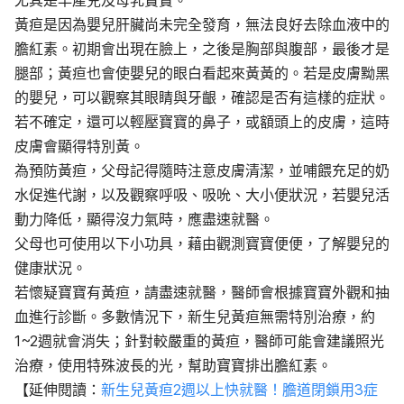
尤其是早產兒及母乳寶寶。
黃疸是因為嬰兒肝臟尚未完全發育，無法良好去除血液中的
膽紅素。初期會出現在臉上，之後是胸部與腹部，最後才是
腿部；黃疸也會使嬰兒的眼白看起來黃黃的。若是皮膚黝黑
的嬰兒，可以觀察其眼睛與牙齦，確認是否有這樣的症狀。
若不確定，還可以輕壓寶寶的鼻子，或額頭上的皮膚，這時
皮膚會顯得特別黃。
為預防黃疸，父母記得隨時注意皮膚清潔，並哺餵充足的奶
水促進代謝，以及觀察呼吸、吸吮、大小便狀況，若嬰兒活
動力降低，顯得沒力氣時，應盡速就醫。
父母也可使用以下小功具，藉由觀測寶寶便便，了解嬰兒的
健康狀況。
若懷疑寶寶有黃疸，請盡速就醫，醫師會根據寶寶外觀和抽
血進行診斷。多數情況下，新生兒黃疸無需特別治療，約
1~2週就會消失；針對較嚴重的黃疸，醫師可能會建議照光
治療，使用特殊波長的光，幫助寶寶排出膽紅素。
【延伸閱讀：
新生兒黃疸2週以上快就醫！膽道閉鎖用3症