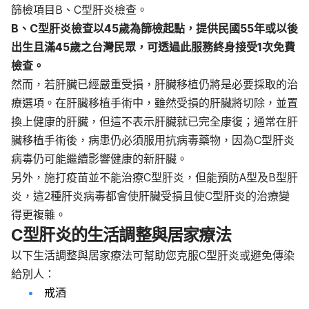
篩檢項目B、C型肝炎檢查。
B、C型肝炎檢查以45歲為篩檢起點，提供民國55年或以後
出生且滿45歲之台灣民眾，可透過此服務終身接受1次免費
檢查。
然而，若肝臟已經嚴重受損，肝臟移植仍將是必要採取的治
療選項。在肝臟移植手術中，雖然受損的肝臟將切除，並置
換上健康的肝臟，但這不表示肝臟就已完全康復；通常在肝
臟移植手術後，病患仍必須服用抗病毒藥物，因為C型肝炎
病毒仍可能繼續影響健康的新肝臟。
另外，施打疫苗並不能治療C型肝炎，但能預防A型及B型肝
炎，這2種肝炎病毒都會使肝臟受損且使C型肝炎的治療變
得更複雜。
C型肝炎的生活調整與居家療法
以下生活調整與居家療法可幫助您克服C型肝炎或避免傳染
給別人：
戒酒