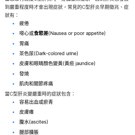
到嚴重程度時才會出現症狀，常見的C型肝炎早期徵兆、症
狀有：
疲倦
噁心或
食慾差
(Nausea or poor appetite)
胃痛
茶色尿(Dark-colored urine)
皮膚和眼睛顏色變黃(黃疸 jaundice)
發燒
肌肉和關節疼痛
當C型肝炎變嚴重時的症狀包含：
容易出血或瘀青
皮膚癢
腹水(ascites)
腿部腫脹