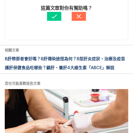
C/Pages/Introduction.aspx. Accessed July 10, 
文： 
Karen Lin
這篇文章對你有幫助嗎？
2022.
資料查核：
Hello 醫師
由 
張凱安 Kyle Chang
 更新
2025消除C肝（行政院）
https://www.ey.gov.tw/Page/448DE008087A1971/
2bac1ee0-5c9b-459d-aadc-e90add01e0c2 
Accessed July 10, 2022.
相關文章
B肝帶原者會好嗎？B肝傳染途徑為何？B型肝炎症狀、治療及疫苗
國家消除C肝辦公室（衛福部）
護肝保健食品吃哪些？顧肝、養肝4大維生素「ABCE」解說
https://www.mohw.gov.tw/cp-4759-52979-1.html 
Accessed July 10, 2022.
您也可能喜歡這些文章
發現B + C，”肝”緊問醫生”，“肝”緊治療（衛福部）
https://www.hpa.gov.tw/Pages/Detail.aspx?
nodeid=1133&pid=2566 Accessed July 10, 2022.