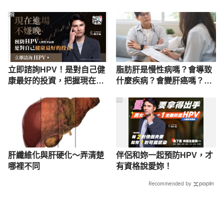
小！
PR
立即諮詢HPV！是對自己健
脂肪肝是慢性病嗎？會導致
康最好的投資，把握現在不
什麼疾病？會變肝癌嗎？名
嫌晚！
醫完整解說
PR
肝纖維化與肝硬化～弄清楚
伴侶和妳一起預防HPV，才
哪裡不同
有資格說愛妳！
Recommended by
載入中