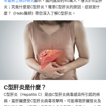
年最新之統計研究
顯示，國內感染約40萬人，僅次於B型肝
C型肝炎的感染原因
C型肝炎的診斷與治療
炎；究竟什麼是C型肝炎？罹患C型肝炎的原因、症狀是什
如何治療C型肝炎
麼？《Hello醫師》帶您深入了解C型肝炎。
C型肝炎的預防與照護
C型肝炎是什麼？
C型肝炎（Hepatitis C）是由C型肝炎病毒感染所引起的疾
病，當肝臟遭受C型肝炎病毒攻擊時，可能導致肝臟發炎及