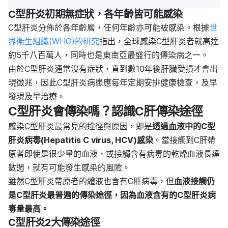
C型肝炎初期無症狀，各年齡皆可能感染
C型肝炎分佈於各年齡層，任何年齡亦可能被感染。根據
世
界衛生組織(WHO)的研究
指出，全球感染C型肝炎者就高達
約5千八百萬人，同時也是東南亞最盛行的傳染病之一。
由於C型肝炎通常沒有症狀，直到數10年後肝臟受損才會出
現徵兆，因此C型肝炎病患應每年定期安排健康檢查，及早
發現及早治療。
C型肝炎會傳染嗎？認識C肝傳染途徑
感染C型肝炎最常見的途徑與原因，即是
透過血液中的C型
肝炎病毒(Hepatitis C virus, HCV)感染
。當接觸到C肝帶
原者即使是很少量的血液，或接觸含有病毒的乾燥血液長達
數週，就有可能發生感染的風險。
雖然C型肝炎帶原者的體液也含有C肝病毒，但
血液接觸仍
是C型肝炎最普遍的傳染途徑，因為血液含有的C型肝炎病
毒量最高。
C型肝炎2大傳染途徑