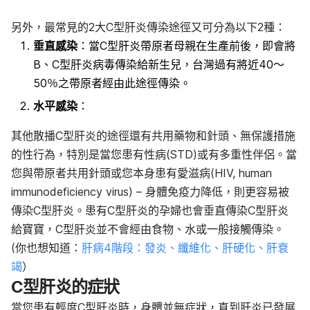
另外，最常見的2大C型肝炎傳染途徑又可分為以下2種：
垂直感染
：當C型肝炎帶原者母親在生產前後，即會將
B、C型肝炎病毒傳染給新生兒，台灣過有將近40～
50％之帶原者經由此途徑傳染。
水平感染
：
其他散播C型肝炎的途徑還有共用藥物和針頭、無保護措施
的性行為，特別是當您患有性病(STD)或有多重性伴侶。當
您與帶原者共用針頭或您本身患有愛滋病(HIV, human
immunodeficiency virus) – 身體免疫力降低，則更容易被
傳染C型肝炎。患有C型肝炎的孕婦也會垂直傳染C型肝炎
給寶寶，C型肝炎並不會經由食物、水或一般接觸傳染。
(你也想知道：
肝病4階段：發炎、纖維化、肝硬化、肝衰
竭
）
C型肝炎的症狀
當您患有輕度C型肝炎時，身體並無症狀，直到肝炎已發展