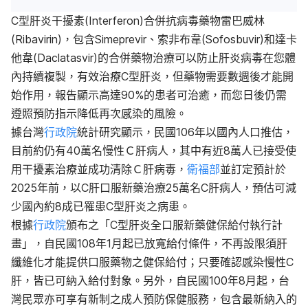
C型肝炎干擾素(Interferon)合併抗病毒藥物雷巴威林
(Ribavirin)，包含Simeprevir、索非布韋(Sofosbuvir)和達卡
他韋(Daclatasvir)的合併藥物治療可以防止肝炎病毒在您體
內持續複製，有效治療C型肝炎，但藥物需要數週後才能開
始作用，報告顯示高達90%的患者可治癒，而您日後仍需
遵照預防指示降低再次感染的風險。
據台灣
行政院
統計研究顯示，民國106年以國內人口推估，
目前約仍有40萬名慢性Ｃ肝病人，其中有近8萬人已接受使
用干擾素治療並成功清除Ｃ肝病毒，
衛福部
並訂定預計於
2025年前，以C肝口服新藥治療25萬名C肝病人，預估可減
少國內約8成已罹患C型肝炎之病患。
根據
行政院
頒布之「C型肝炎全口服新藥健保給付執行計
畫」，自民國108年1月起已放寬給付條件，不再設限須肝
纖維化才能提供口服藥物之健保給付；只要確認感染慢性C
肝，皆已可納入給付對象。另外，自民國100年8月起，台
灣民眾亦可享有新制之成人預防保健服務，包含最新納入的