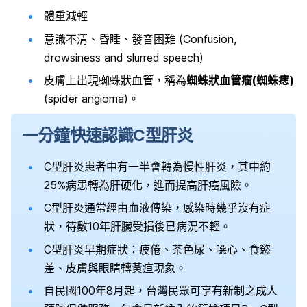
體重減輕
意識不清、昏睡、發音困難 (Confusion,
drowsiness and slurred speech)
皮膚上出現蜘蛛狀血管，稱為
蜘蛛狀血管瘤(蜘蛛痣)
(spider angioma)。
一分鐘快速認識C型肝炎
C型肝炎患者中有一半會轉為慢性肝炎，其中約
25%病患轉為肝硬化，進而提高肝癌風險。
C型肝炎通常經由血液傳染，感染時幾乎沒有症
狀，待數10年肝臟受損後已病況不輕。
C型肝炎早期症狀：疲倦、茶色尿、噁心、食慾
差、皮膚與眼睛轉黃疸現象。
自民國100年8月起，台灣民眾可享有新制之成人