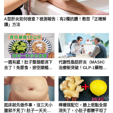
A型肝炎如何檢查？檢測報告：有2種抗體！教您「正確解
讀」方法
PR
一週有感！肚子整個都消下
代謝性脂肪肝炎（MASH）
去了！免節食，排空順暢就
治療新突破！GLP-1藥物獲
夠
核可納入適應症
PR
PR
起床就先做件事，沒三天小
檸檬搭配它，臉上斑點全部
腹就不見了! 肚子一天天變
消失了，小肚子都變平坦了