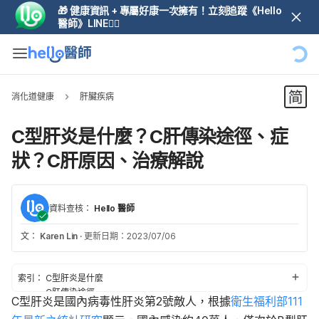
🎁 健康資訊 + 專屬好康一次擁有！立刻追蹤《Hello
醫師》LINE👆🏼
消化道健康
肝臟疾病
C型肝炎是什麼？C肝傳染途徑、症
狀？C肝原因、治療解說
資料查核：
Hello 醫師
文：
Karen Lin
·
更新日期：2023/07/06
索引：
C型肝炎是什麼
C肝傳染途徑
C型肝炎是國內病毒性肝炎第2號敵人，根據
衛生福利部111
C型肝炎症狀