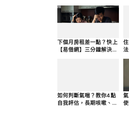
PR
下個月房租差一點？快上
住
【易借網】三分鐘解決燃
法
眉之急
如何判斷氣喘？教你4點
氣
自我評估，長期咳嗽、喘
使
鳴恐為氣喘症狀！
還