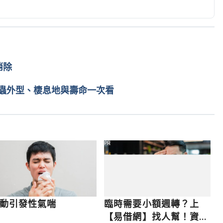
傳紀念醫院）
ERNET/PUBLIC/Pub/PUB_News03.aspx?
2dd-f8854fc6ea7b Accessed April 13, 2022
消除
ww.aafa.org/asthma/asthma-triggers/other-health-
s/flu-influenza.aspx Accessed April 13, 2022
蟲外型、棲息地與壽命一次看
）https://www.asthma.org.uk/advice/triggers/colds-
aused by colds or flu（MayoClinic）
PR
eases-conditions/asthma-attack/in-depth/asthma/art-
022
動引發性氣喘
臨時需要小額週轉？上
【易借網】找人幫！資金