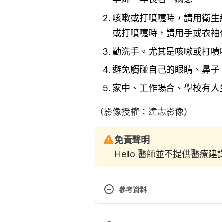
咳嗽或打噴嚏時，請用衛生
或打噴嚏時，請用手或衣袖
勤洗手。尤其是咳嗽或打噴
避免觸碰自己的眼睛、鼻子
家中、工作場合、學校有人
（影像授權：達志影像）
免責聲明
Hello 醫師並不提供醫療
參考資料
CDC, Flu and People with Asthma
11, 2017.