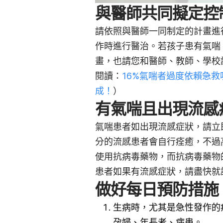
與醫師共同擬定控
請依照與醫師一同制定的計畫進
作時進行醫治。
若孩子患有氣喘
畫，也請您和醫師、教師、學校
閱讀：
16%氣喘者過度依賴急
成！
）
有氣喘且出現流感
氣喘患者如出現流感症狀，請立
分的流感患者會自行痊癒，不過
使用抗病毒藥物，而抗病毒藥物
患者如果有流感症狀，請盡快就
做好每日預防措施
生病時，尤其是急性發作的
孕婦、年長者、病患。