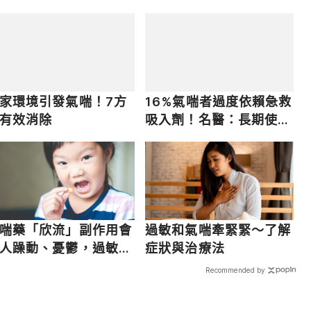
快速到位
家環境引發氣喘！7方
16%氣喘者過度依賴急救
有效消除
吸入劑！名醫：長期使用
恐使氣喘惡化、致死風險
多9成！
喘藥「欣流」副作用會
過敏和氣喘牽緊緊～了解
人躁動、憂鬱，過敏兒
症狀與治療法
能繼續吃？
Recommended by
載入中