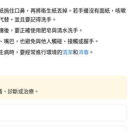
紙摀住口鼻，再將衛生紙丟掉。若手邊沒有面紙，咳嗽
代替，並且要記得洗手。
嚏後，要正確使用肥皂與清水洗手。
、嘴巴，也避免與他人觸碰、接觸或握手。
生病時，要經常進行環境的
清潔
和
消毒
。
建議、診斷或治療。
.  https://www.cdc.gov/flu/asthma/  Accessed on April 