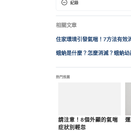
紀錄
過敏氣喘病患的疫苗注射（彰濱秀
現行版本
https://www.scmh.org.tw/INT
相關文章
2024/05/14
NewsNo=95b94aa9-5514-41cd-a
文： 
Claire Wei
住家環境引發氣喘！7方法有效
Flu (Influenza)（AAFA）https://w
醫學審稿：
賴建翰醫師
conditions/respiratory-infection
由 
周士閔
 更新
蛾蚋是什麼？怎麼消滅？蛾蚋幼
Colds and flu（ASTHMA+LUNG UK
and-flu/ Accessed April 13, 2022
熱門推薦
Asthma: Limit asthma attacks c
https://www.mayoclinic.org/dis
20043943 Accessed April 13, 2
請注意！8個外顯的氣喘
運
症狀別輕忽