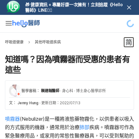
🎁 健康資訊 + 專屬好康一次擁有！立刻追蹤《Hello
醫師》LINE👆🏼
呼吸道健康
其他呼吸道疾病
知道嗎？因為噴霧器而受惠的患者有
這些
醫學審稿：
賴建翰醫師
·
身心科
·
博士身心醫學診所
文：
Jenny Hung
·
更新日期：2022/07/13
噴霧器
(Nebulizer)是一種將液態藥物霧化，以供患者以吸入
的方式服用的機器，通常用於治療
肺部
疾病。噴霧器可作為
緊急醫療用品，或家用的常態性醫療器具，可以受到幫助的