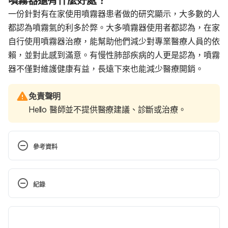
噴霧器還有什麼好處？
一份針對有在家使用噴霧器患者做的研究顯示，大多數的人
都認為噴霧氣的利多於弊。大多噴霧器使用者都認為，在家
自行使用噴霧器治療，能幫助他們減少對專業醫療人員的依
賴，並對此感到滿意。有慢性肺部疾病的人更是認為，噴霧
器不僅對維護健康有益，長遠下來也能減少醫療開銷。
免責聲明
Hello 醫師並不提供醫療建議、診斷或治療。
參考資料
Barta, S. K., A. Crawford, and C. Michael Roberts. 
“Survey of Patients’ Views of Domiciliary Nebuliser 
紀錄
Treatment for Chronic Lung Disease.” Respiratory 
Medicine 96, no. 6 (June 2002): 375–81.
現行版本
Society, BMJ Publishing Group Ltd and British 
2022/07/13