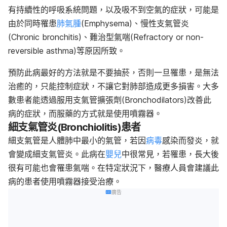
有持續性的呼吸系統問題，以及吸不到空氣的症狀，可能是
由於同時罹患
肺氣腫
(Emphysema)、慢性支氣管炎
(Chronic bronchitis)、難治型氣喘(Refractory or non-
reversible asthma)等原因所致。
預防此病最好的方法就是不要抽菸，否則一旦罹患，是無法
治癒的，只能控制症狀，不讓它對肺部造成更多損害。大多
數患者能透過服用支氣管擴張劑(Bronchodilators)改善此
病的症狀，而服藥的方式就是使用噴霧器。
細支氣管炎(Bronchiolitis)患者
細支氣管是人體肺中最小的氣管，若因
病毒
感染而發炎，就
會變成細支氣管炎。此病在
嬰兒
中很常見，若罹患，長大後
很有可能也會罹患氣喘。在特定狀況下，醫療人員會建議此
病的患者使用噴霧器接受治療。
廣告