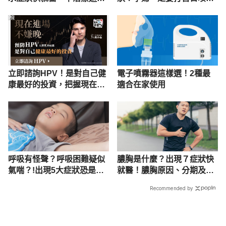
肺水腫惡化
苗嗎？
PR
立即諮詢HPV！是對自己健
電子噴霧器這樣選！2種最
康最好的投資，把握現在不
適合在家使用
嫌晚！
呼吸有怪聲？呼吸困難疑似
膿胸是什麼？出現７症狀快
氣喘？!出現5大症狀恐是氣
就醫！膿胸原因、分期及治
管狹窄！
療解析
Recommended by
載入中