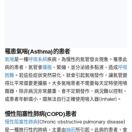
罹患氣喘(Asthma)的患者
氣喘
是一種
呼吸系統
疾病，為慢性的氣管發炎現象。罹患此
病的患者，氣管會
腫脹
、緊繃，並分泌過多黏液，造成
呼吸
困難
。若這些症狀突然惡化，就會引起氣喘發作，讓氣管變
得比平常還要更腫脹。大多氣喘患者不需要每天定時使用噴
霧器，除非病況非常嚴重、會不定期發作、病況難以控制，
或患者年齡還小，還無法自行正確使用吸入器(Inhaler)。
慢性阻塞性肺病(COPD)患者
慢性阻塞性肺病
(Chronic obstructive pulmonary disease)
是一種進行性的肺病，主要由
抽菸
所引起。此病的患者，會