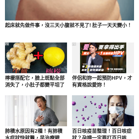
起床就先做件事，沒三天小腹就不見了! 肚子一天天變小！
PR
PR
檸檬搭配它，臉上斑點全部
伴侶和妳一起預防HPV，才
消失了，小肚子都變平坦了
有資格說愛妳！
肺積水原因有2種！有肺積
百日咳疫苗整理！百日咳症
水症狀快就醫，早治療避免
狀？孕婦一定要打百日咳疫