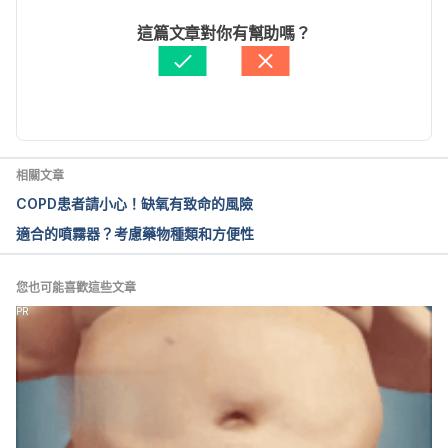
Thoracic. “Nebulizer Therapy. Guidelines. British 
文： 
Jenny Hung
這篇文章對你有幫助嗎？
Thoracic Society Nebulizer Project Group.” Thorax 
醫學審稿：
賴建翰醫師
52, no. suppl 2 (April 1, 1997): 4. 
由 
于承宇
 更新
https://doi.org/10.1136/thx.52.2008.S4.
“Consensus Document for Prescription of 
Nebulization in Rhinology. – PubMed – NCBI.” 
相關文章
Accessed May 30, 2018. 
COPD患者請小心！缺氧有致命的風險
https://www.ncbi.nlm.nih.gov/pubmed/25456242.
適合的噴霧器？考慮藥物種類和方便性
您也可能喜歡這些文章
PR