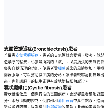
支氣管擴張症(Bronchiectasis)患者
若罹患
支氣管擴張症
，患者的支氣管就會受傷、發炎，並製
造濃厚的黏液，也就是所謂的「痰」。過度擴張的支氣管會
喪失自我清理的功能，使患者受
細菌
感染的風險增加。用噴
霧器服藥，可以幫助減少痰的分泌，讓患者較容易把痰咳出
來，也能讓服下的抗生素更有效地對抗細菌感染。
囊狀纖維化(Cystic fibrosis)患者
囊狀纖維化是一個進行性的基因疾病，會影響患者細胞對鹽
分和水分流動的控制，使肺部和
消化器官
中產生黏液，進而
造成呼吸問題，以及增加
肺部感染
的風險。此病的患者能使