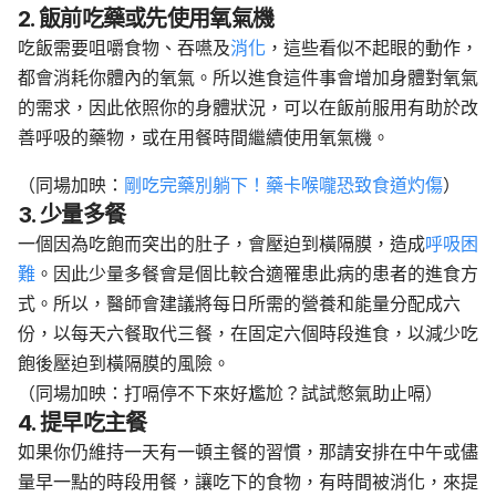
2. 飯前吃藥或先使用氧氣機
吃飯需要咀嚼食物、吞嚥及
消化
，這些看似不起眼的動作，
都會消耗你體內的氧氣。所以進食這件事會增加身體對氧氣
的需求，因此依照你的身體狀況，可以在飯前服用有助於改
善呼吸的藥物，或在用餐時間繼續使用氧氣機。
（同場加映：
剛吃完藥別躺下！藥卡喉嚨恐致食道灼傷
）
3. 少量多餐
一個因為吃飽而突出的肚子，會壓迫到橫隔膜，造成
呼吸困
難
。因此少量多餐會是個比較合適罹患此病的患者的進食方
式。所以，醫師會建議將每日所需的營養和能量分配成六
份，以每天六餐取代三餐，在固定六個時段進食，以減少吃
飽後壓迫到橫隔膜的風險。
（同場加映：打嗝停不下來好尷尬？試試憋氣助止嗝）
4. 提早吃主餐
如果你仍維持一天有一頓主餐的習慣，那請安排在中午或儘
量早一點的時段用餐，讓吃下的食物，有時間被消化，來提