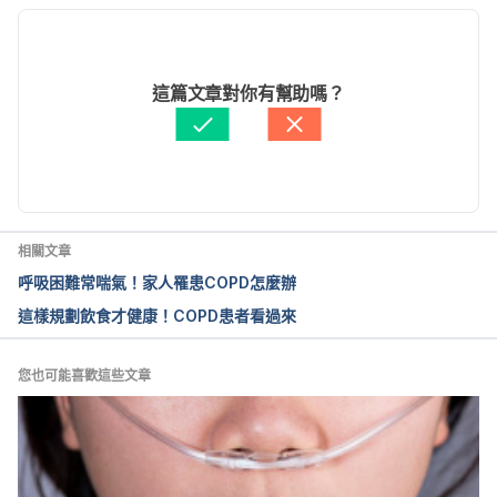
2017.
現行版本
10 Best Food Choices for 
2022/06/16
COPD. http://www.everydayhealth.com/copd-
文： 
Weitseng Lin
這篇文章對你有幫助嗎？
pictures/10-best-food-choices-for-
醫學審稿：
賴建翰醫師
copd.aspx#01. Accessed January 19, 2017.
由 
周士閔
 更新
The Best Diet for COPD 
Patients. http://www.everydayhealth.com/copd/a-
copd-diet.aspx. Accessed January 19, 2017.
相關文章
呼吸困難常喘氣！家人罹患COPD怎麼辦
這樣規劃飲食才健康！COPD患者看過來
您也可能喜歡這些文章