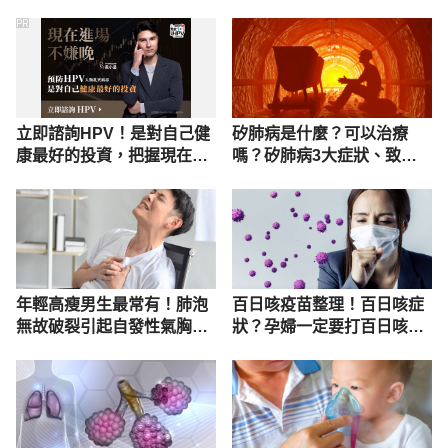
PR
立即諮詢HPV！是對自己健
矽肺病是什麼？可以治療
康最好的投資，把握現在不
嗎？矽肺病3大症狀、致病
嫌晚！
原因完整看
年輕高瘦男生最常有！肺泡
百日咳疫苗整理！百日咳症
無故破裂引起自發性氣胸，
狀？孕婦一定要打百日咳疫
劇烈胸痛、胸悶快就醫！
苗嗎？