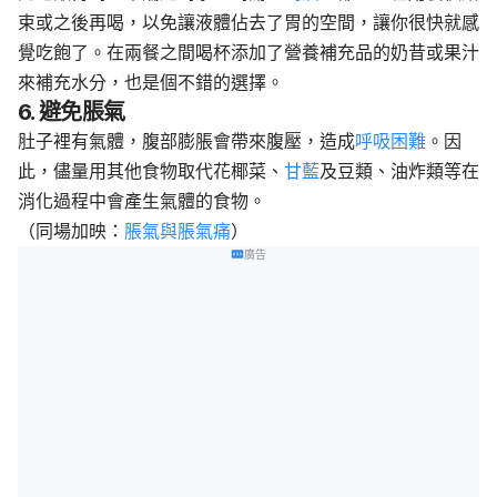
束或之後再喝，以免讓液體佔去了胃的空間，讓你很快就感
覺吃飽了。在兩餐之間喝杯添加了營養補充品的奶昔或果汁
來補充水分，也是個不錯的選擇。
6. 避免脹氣
肚子裡有氣體，腹部膨脹會帶來腹壓，造成
呼吸困難
。因
此，儘量用其他食物取代花椰菜、
甘藍
及豆類、油炸類等在
消化過程中會產生氣體的食物。
（同場加映：
脹氣與脹氣痛
）
廣告