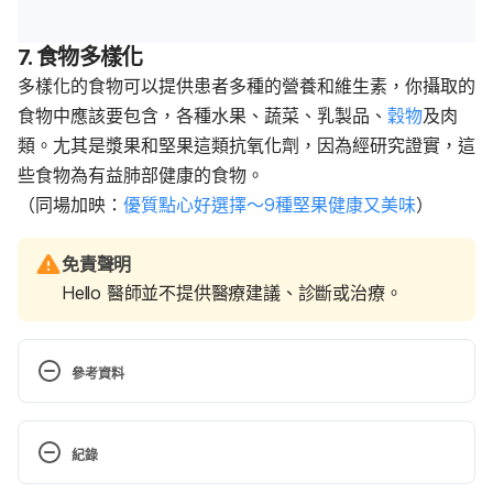
7. 食物多樣化
多樣化的食物可以提供患者多種的營養和維生素，你攝取的
食物中應該要包含，各種水果、蔬菜、乳製品、
穀物
及肉
類。尢其是漿果和堅果這類抗氧化劑，因為經研究證實，這
些食物為有益肺部健康的食物。
（同場加映：
優質點心好選擇～9種堅果健康又美味
）
免責聲明
Hello 醫師並不提供醫療建議、診斷或治療。
參考資料
Slideshow: Energy-Boosting Foods for 
COPD. http://www.webmd.com/lung/copd/ss/slides
紀錄
how-energy-boosting-foods. Accessed January 19, 