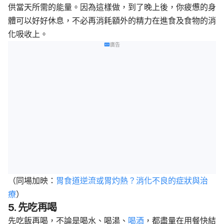
供當天所需的能量。因為這樣做，到了晚上後，你疲憊的身
體可以好好休息，不必再消耗額外的精力在進食及食物的消
化吸收上。
廣告
（同場加映：
胃食道逆流或胃灼熱？消化不良的症狀與治
療
）
5. 先吃再喝
先吃飯再喝，不論是喝水、喝湯、
喝酒
，都盡量在用餐快結