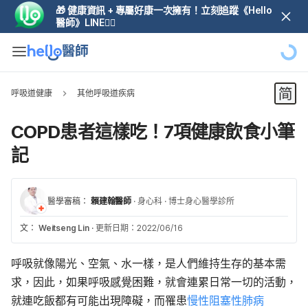
🎁 健康資訊 + 專屬好康一次擁有！立刻追蹤《Hello
醫師》LINE👆🏼
呼吸道健康
其他呼吸道疾病
COPD患者這樣吃！7項健康飲食小筆
記
醫學審稿：
賴建翰醫師
·
身心科
·
博士身心醫學診所
文：
Weitseng Lin
·
更新日期：2022/06/16
呼吸就像陽光、空氣、水一樣，是人們維持生存的基本需
求，因此，如果呼吸感覺困難，就會連累日常一切的活動，
就連吃飯都有可能出現障礙，而罹患
慢性阻塞性肺病