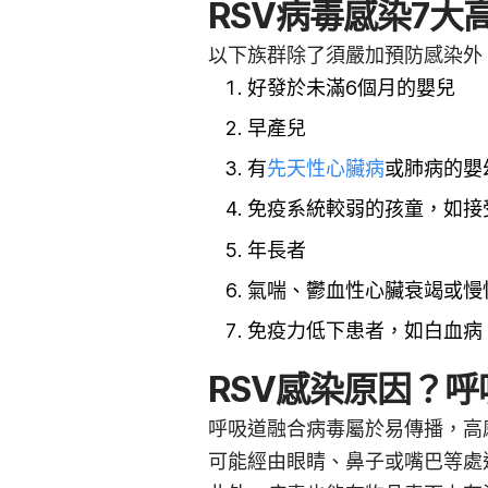
RSV病毒感染7大
以下族群除了須嚴加預防感染外
好發於未滿6個月的嬰兒
早產兒
有
先天性心臟病
或肺病的嬰
免疫系統較弱的孩童，如接
年長者
氣喘、鬱血性心臟衰竭或慢
免疫力低下患者，如白血病
RSV感染原因？
呼吸道融合病毒屬於易傳播，高
可能經由眼睛、鼻子或嘴巴等處