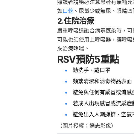
照護者請務必注意患者有無補充
如
口乾
、尿量少或無尿、眼睛凹
2.住院治療
嚴重呼吸道融合病毒感染時，可
可能也須使用上呼吸器，讓呼吸
來治療哮喘。
RSV預防5重點
勤洗手、戴口罩
頻繁清潔和消毒物品表面
避免與任何有感冒或流感
若成人出現感冒或流感症
避免出入人潮擁擠、空氣
（圖片授權：達志影像）