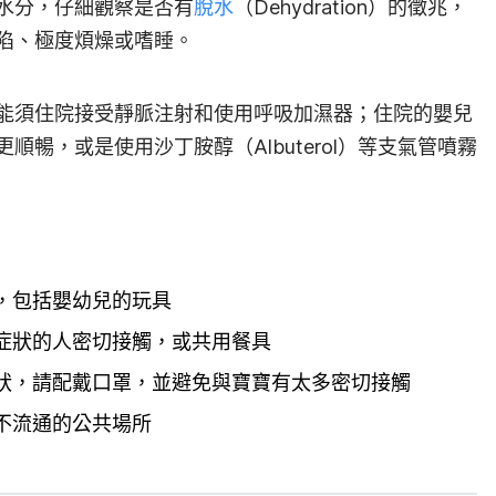
水分，仔細觀察是否有
脫水
（Dehydration）的徵兆，
陷、極度煩燥或嗜睡。
能須住院接受靜脈注射和使用呼吸加濕器；住院的嬰兒
更順暢，或是使用沙丁胺醇
（Albuterol）
等支氣管噴霧
，包括嬰幼兒的玩具
症狀的人密切接觸，或共用餐具
狀，請配戴口罩，並避免與寶寶有太多密切接觸
不流通的公共場所