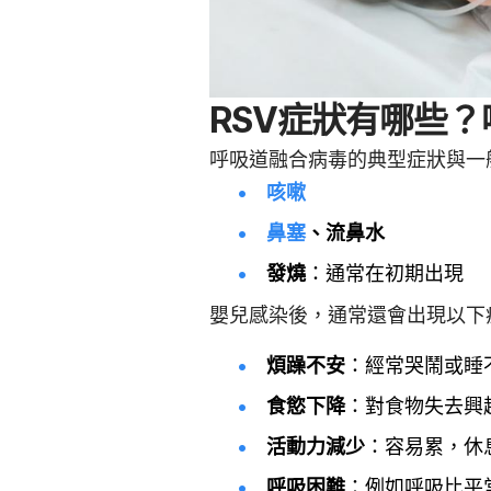
RSV症狀有哪些
呼吸道融合病毒的典型症狀與一
咳嗽
鼻塞
、流鼻水
發燒
：通常在初期出現
嬰兒感染後，通常還會出現以下
煩躁不安
：經常哭鬧或睡
食慾下降
：對食物失去興
活動力減少
：容易累，休
呼吸困難
：例如呼吸比平