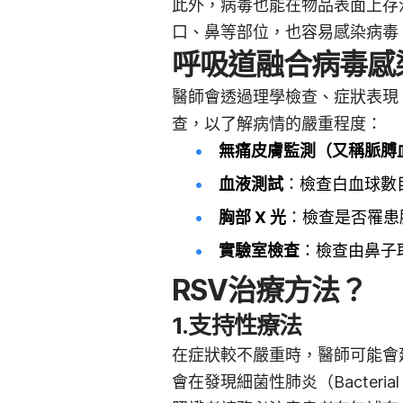
此外，病毒也能在物品表面上存
口、鼻等部位，也容易感染病毒
呼吸道融合病毒感
醫師會透過理學檢查、症狀表現
查，以了解病情的嚴重程度：
無痛皮膚監測（又稱脈膊
血液測試
：檢查白血球數
胸部
X
光
：檢查是否罹患
實驗室檢查
：檢查由鼻子
RSV治療方法？
1.支持性療法
在症狀較不嚴重時，醫師可能會
會在發現細菌性肺炎
（Bacteria