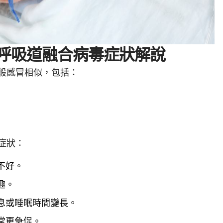
？呼吸道融合病毒症狀解說
般感冒相似，包括：
症狀：
不好。
趣。
息或睡眠時間變長。
常更急促。