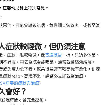
，在嬰幼兒身上特別常見。
。
症狀惡化，可能會導致氣喘、急性細支氣管炎，或甚至演
人症狀較輕微，但仍須注意
V後，症狀一般較輕微，像
普通感冒
一樣，只須多休息、
別不舒服，再去醫院看診吃藥，通常就會逐漸緩解。
者或免疫力低下者，感染後通常有較高機率惡化，併發
旦症狀惡化、高燒不退，請務必立即就醫治療。
RSV病毒的症狀與治療
）
久會好？
約2週時間才會完全痊癒。