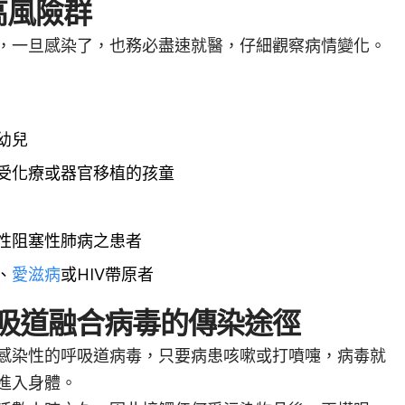
高風險群
，一旦感染了，也務必盡速就醫，仔細觀察病情變化。
幼兒
受化療或器官移植的孩童
性阻塞性肺病之患者
、
愛滋病
或HIV帶原者
呼吸道融合病毒的傳染途徑
感染性的呼吸道病毒，只要病患咳嗽或打噴嚏，病毒就
進入身體。