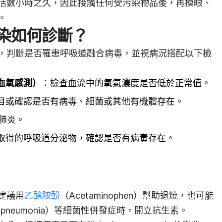
活數小時之久，因此接觸任何受污染物品後，再摸眼、
。
染如何診斷？
，判斷是否罹患呼吸道融合病毒，並視病況搭配以下檢
血氧感測）
：檢查血流中的氧氣濃度是否低於正常值。
目或確認是否有病毒、細菌或其他有機體存在。
肺炎。
取得的呼吸道分泌物，確認是否有病毒存在。
建議用
乙醯胺酚
（Acetaminophen）幫助
退燒，也可能
l pneumonia）
等細菌性併發症時，開立抗生素。