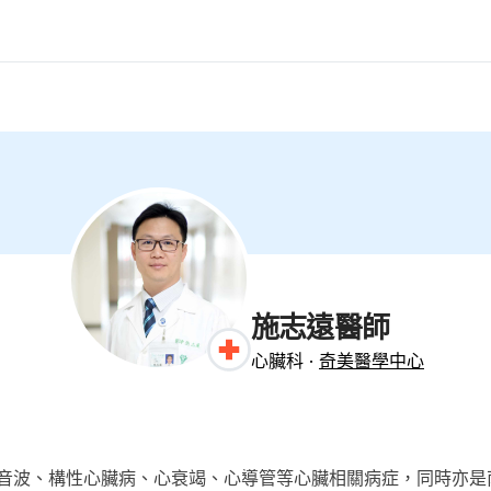
施志遠醫師
心臟科
·
奇美醫學中心
音波、構性心臟病、心衰竭、心導管等心臟相關病症，同時亦是