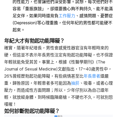
的性能力，也會讓他們深受影響。試想，每次他們好不
容易「重振旗鼓」，卻還要擔心夠不夠持久、能不能滿
足女伴，如果同時還背負
工作壓力
、感情問題、憂鬱症
(Depression)等心理重擔，任何年紀的男性都可能硬不
起來。
年紀大才有勃起功能障礙？
確實，隨著年紀增長，男性會感覺性器官沒有年輕時來的
硬，但這並不表示年長男性注定有勃起功能障礙，也不保證
年輕就能免受其苦。事實上，根據
《性醫學期刊》(The
Journal of Sexual Medicine)文獻指出，17~40歲男性中，
26%曾經歷勃起功能障礙，有些病情甚至比
年長患者
還嚴
重，歸咎原因，年輕患者多可能因為
抽菸
、吸毒，或者心理
壓力，而造成性方面問題；所以，少年仔別以為自己還年
輕，就放縱身體，到時候臨陣磨槍，不硬也不久，可就別怨
嘆喔！
如何診斷勃起功能障礙？
廣告