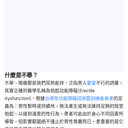
什麼是不舉？
不舉、陽痿都是我們耳熟能祥，泛指男人
愛愛
不行
的詞彙，
其實正確的醫學名稱為勃起功能障礙(Erectile
dysfunction)，根據
台灣性功能障礙諮詢暨訓練委員會
的定
義為：男性暫時或持續地，無法產生或無法維持足夠的陰莖
勃起，以達到滿意的性行為。患者可能由於身心不同因素所
導致，但影響範圍絕不僅止於男性尊嚴而已，更重要的是它