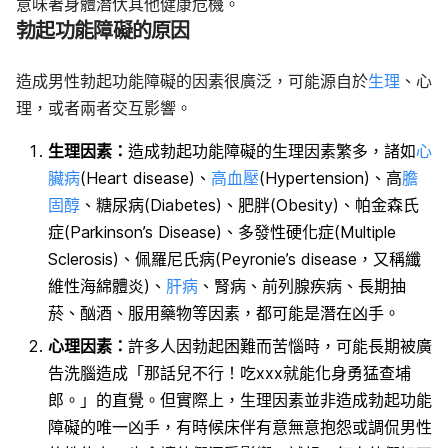
意味著身體潛伏其他健康危機。
勃起功能障礙的原因
造成男性勃起功能障礙的因素很廣泛，可能源自於
生理
、心
理，或者兩者交互影響。
生理因素：
造成勃起功能障礙的生理因素繁多，諸如
心
臟病
(Heart disease)、
高血壓
(Hypertension)、高
膽
固醇
、糖尿病(Diabetes)、肥胖(Obesity)、帕金森氏
症(Parkinson’s Disease)、多發性硬化症(Multiple
Sclerosis)、佩羅尼氏病(Peyronie’s disease，又稱纖
維性海綿體炎)、
肝病
、腎病、前列腺疾病、長期抽
菸、酗酒、服用藥物等因素，都可能是潛在凶手。
心理因素：
許多人因勃起困難而苦惱時，可能長期被廣
告洗腦造成「那話兒不行！吃xxx就能化身勇猛查埔
郎。」的直覺。但實際上，生理因素並非造成勃起功能
障礙的唯一凶手，有時候床伴有意無意抱怨或調侃男性