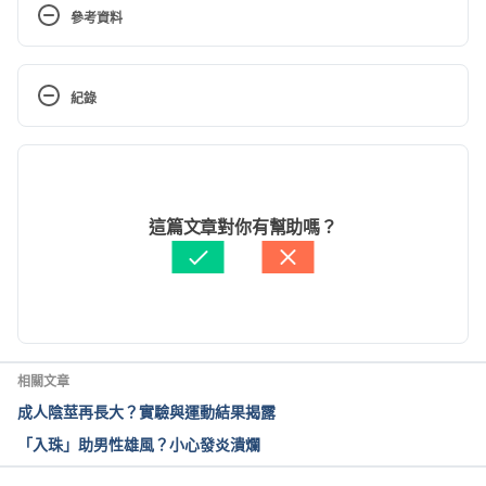
參考資料
台灣性功能障礙諮詢暨訓練委員會：勃起功能障礙的
定義. 
http://sdact.tand.org.tw/how/how_info.asp?
紀錄
kind_id=2&paper_id=3
現行版本
What Are Erection 
Problems? 
https://www.healthline.com/health/erecti
2022/03/25
on-problems
文： 
Louis Zhang
這篇文章對你有幫助嗎？
醫學審稿：
賴建翰醫師
Erectile Dysfunction in Young Men: Causes and 
由 
張凱安 Kyle Chang
 更新
Treatments. 
https://www.healthline.com/health/ere
ctile-dysfunction/young-men
台灣家庭醫學醫學會：勃起功能障礙診斷與治療. 
相關文章
https://www.tafm.org.tw/ehc-
成人陰莖再長大？實驗與運動結果揭露
tafm/s/w/ebook/people_other/journalContent/6eac
「入珠」助男性雄風？小心發炎潰爛
5b3d095f4519bfe70a4baa98dd08