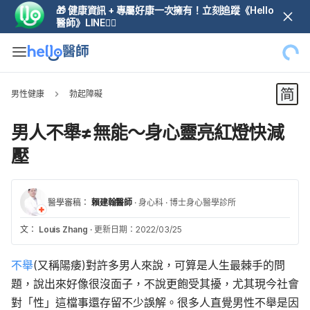
🎁 健康資訊 + 專屬好康一次擁有！立刻追蹤《Hello
醫師》LINE👆🏼
男性健康
勃起障礙
男人不舉≠無能～身心靈亮紅燈快減
壓
醫學審稿：
賴建翰醫師
·
身心科
·
博士身心醫學診所
文：
Louis Zhang
·
更新日期：2022/03/25
不舉
(又稱陽痿)對許多男人來說，可算是人生最棘手的問
題，說出來好像很沒面子，不說更飽受其擾，尤其現今社會
對「性」這檔事還存留不少誤解。
很多人直覺男性不舉是因