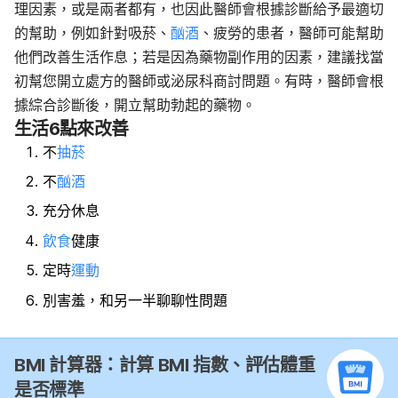
理因素，或是兩者都有，也因此醫師會根據診斷給予最適切
的幫助，例如針對吸菸、
酗酒
、疲勞的患者，醫師可能幫助
他們改善生活作息；若是因為藥物副作用的因素，建議找當
初幫您開立處方的醫師或泌尿科商討問題。有時，醫師會根
據綜合診斷後，開立幫助勃起的藥物。
生活6點來改善
不
抽菸
不
酗酒
充分休息
飲食
健康
定時
運動
別害羞，和另一半聊聊性問題
BMI 計算器：計算 BMI 指數、評估體重
是否標準