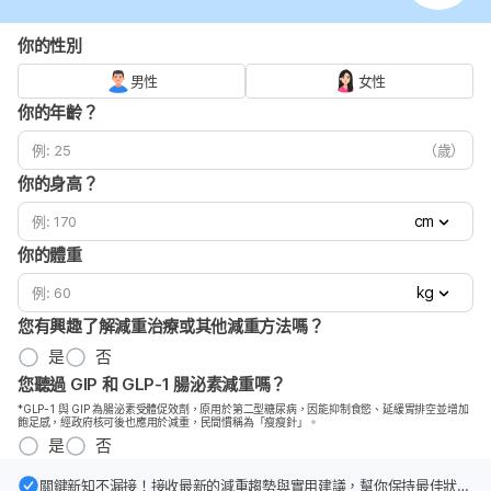
你的性別
男性
女性
你的年齡？
（歲）
你的身高？
cm
你的體重
kg
您有興趣了解減重治療或其他減重方法嗎？
是
否
您聽過 GIP 和 GLP-1 腸泌素減重嗎？
*GLP-1 與 GIP 為腸泌素受體促效劑，原用於第二型糖尿病，因能抑制食慾、延緩胃排空並增加
飽足感，經政府核可後也應用於減重，民間慣稱為「瘦瘦針」。
是
否
關鍵新知不漏接！接收最新的減重趨勢與實用建議，幫你保持最佳狀