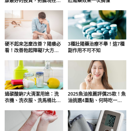
康最好的投資，把握現在不
壯陽藥效果一次搞懂
嫌晚！
硬不起來怎麼改善？陽痿必
3種壯陽藥治療不舉！這7種
看！改善勃起障礙7大方法
副作用不可不知
一次看
過碳酸鈉7大清潔用途：洗
2025魚油推薦評價25款！魚
衣機、洗衣服、洗馬桶比例
油挑選4重點、何時吃一次
與用法
看