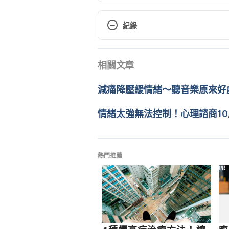
What can psychology tell us abou
https://www.hoddereducation.
紀錄
Reviews/PsyR/Psychology-e-Re
現行版本
The psychology of riots: Why i
相關文章
2022/06/11
https://phys.org/news/2019-11-p
3, 2020
文： 
鄭光廷
減痛降壓緩情緒～聽音樂原來好
醫學審稿：
賴建翰醫師
The Riots: a comment special（
由 
張凱安 Kyle Chang
 更新
情緒太強無法控制！心理諮商10
https://thepsychologist.bps.org
Mental health during and after pr
review（SAGE）https://journals.
熱門推薦
Accessed June 3, 2020
PR
Psychological perspective for a
https://pubmed.ncbi.nlm.nih.go