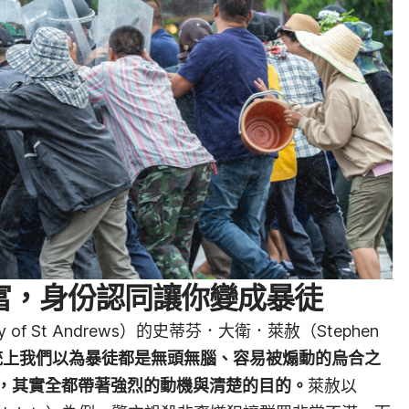
富，身份認同讓你變成暴徒
 of St Andrews）的史蒂芬．大衛．萊赦（Stephen
統上我們以為暴徒都是無頭無腦、容易被煽動的烏合之
，其實全都帶著強烈的動機與清楚的目的。
萊赦以