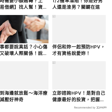
時需要小額週轉？上
1/2機率淪陷！你是好男
易借網】找人幫！資金
人還是渣男？關鍵在這
速到位
PR
事都要說真話？小心傷
伴侶和妳一起預防HPV，
又破壞人際關係！說善
才有資格說愛妳！
謊言4大好處
PR
到海邊就放鬆～海洋療
立即諮詢HPV！是對自己
減壓好神奇
健康最好的投資，把握現
在不嫌晚！
Recommended by