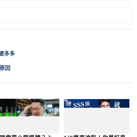
t the riots?  
co.uk/media/Documents/Magazines/e-
view_October-2011.pdf Accessed June 3, 2020
t’s never just mindless violence（PHYS.ORG）
sychology-riots-mindless-violence.html Accessed June 
處多多
Psychologist）
原因
.uk/volume-24/edition-10/riots-comment-special
otests, riots and revolutions: A systematic 
sagepub.com/doi/full/10.1177/0004867419899165 
PR
 theory of behavior during riots（NIH）
v/8969079/ Accessed June 3, 2020