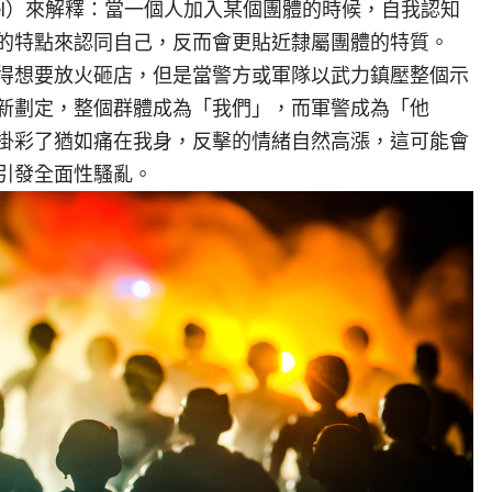
tity Model）來解釋：當一個人加入某個團體的時候，自我認知
的特點來認同自己，反而會更貼近隸屬團體的特質。
得想要放火砸店，但是當警方或軍隊以武力鎮壓整個示
新劃定，整個群體成為「我們」，而軍警成為「他
掛彩了猶如痛在我身，反擊的情緒自然高漲，這可能會
引發全面性騷亂。