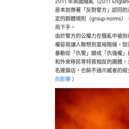
2011 年英國騷亂（2011 En
原本就帶著「反對警方」認同的
定的群體規則（group nor
局下手。
由於警方的公權力在騷亂中被削
權容易讓人聯想到富裕階級，從
暴動從「仇警」變成「仇強權」
和外來移民等特質相反的團體，
名連鎖店，也躲不過示威者的縱
的影響
）