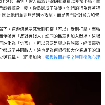
gland riots）為例，警方誤殺非裔嫌犯讓群眾非常不滿，而
示威者搖身一變，從良民成了暴徒。他們的行為有著特
ms），因此他們並非無差別地攻擊，而是專門針對警方和警
弱了，連帶讓民眾感覺到強權「可以」受到打擊，而強
而使帶有「反對有錢人」認同的民眾也加入戰場。這場
再進化為「仇富」，所以只要是與少數族裔、經濟弱勢
全都成了共同敵人。這也是為何銀行和大企業旗下的知
火與石擊。（同場加映：
報復後開心嗎？聊聊復仇心理