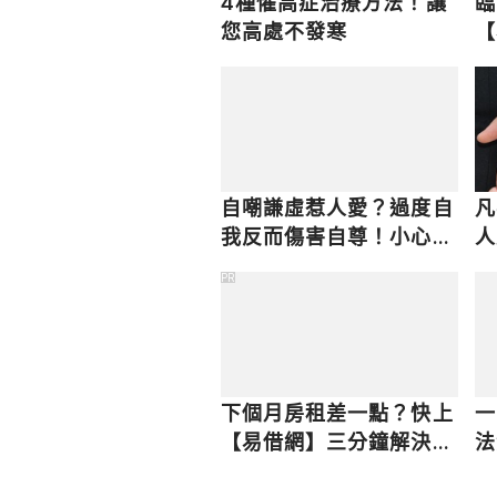
4種懼高症治療方法！讓
臨
您高處不發寒
【
快
自嘲謙虛惹人愛？過度自
凡
我反而傷害自尊！小心5
人
個有毒自嘲跡象
意
PR
下個月房租差一點？快上
一
【易借網】三分鐘解決燃
法
眉之急